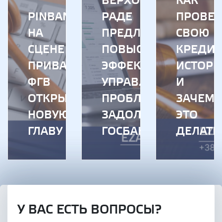
ВЕРХОВНОЙ
КАК
PINBANK
РАДЕ
ПРОВЕР
НА
ПРЕДЛАГАЮТ
СВОЮ
СЦЕНЕ
ПОВЫСИТЬ
КРЕДИ
ПРИВАТИЗАЦИИ:
ЭФФЕКТИВНОСТЬ
ИСТОР
ФГВ
УПРАВЛЕНИЯ
И
ОТКРЫВАЕТ
ПРОБЛЕМНОЙ
ЗАЧЕМ
НОВУЮ
ЗАДОЛЖЕННОСТЬЮ
ЭТО
ГЛАВУ
ГОСБАНКОВ
ДЕЛАТЬ
У ВАС ЕСТЬ ВОПРОСЫ?