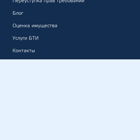
Переуступка прав требований
Блог
Оценка имущества
Услуги БТИ
Контакты
Наша команда
Отзывы
067 215 39 99
electroni.zakupivli@gmail.com
Copyright © ТОВ "Електронні закупівлі" All Rights
Reserved.
This site is protected by reCAPTCHA and the Google
Privacy Policy
and
Terms of Service