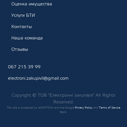
Оценка имущества
Услуги БТИ
Контакты
Наша команда
Отзывы
067 215 39 99
electroni.zakupivli@gmail.com
Copyright © ТОВ "Електронні закупівлі" All Rights
Reserved.
This site is protected by reCAPTCHA and the Google
Privacy Policy
and
Terms of Service
apply.