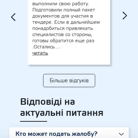
выполнили свою работу.
Косин
Подготовили полный пакет
специ
›
документов для участия в
челов
‹
тендере. Если в дальнейшем
объяс
понадобиться привлекать
на по
специалистов со стороны,
Надею
готовы обратится еще раз
мы п
.Остались…
читат
читать
Більше відгуків
Відповіді на
актуальні питання
Кто может подать жалобу?