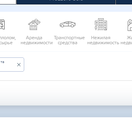
ллолом,
Аренда
Транспортные
Нежилая
Ж
сырье
недвижимости
средства
недвижимость
недв
 та