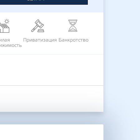
илая
Приватизация
Банкротство
ижимость