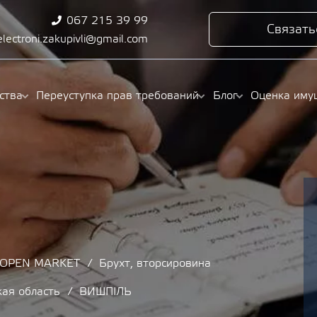
067 215 39 99
Связать
electroni.zakupivli@gmail.com
ства
Переуступка прав требований
Блог
Оценка иму
/ OPEN MARKET
Брухт, вторсировина
ая область
ВИШПІЛЬ