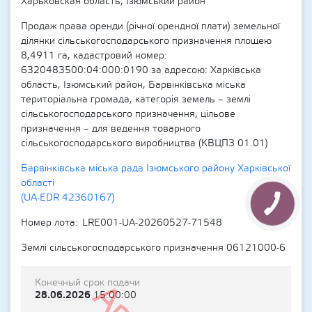
Харьковская область, Ізюмський район
Продаж права оренди (річної орендної плати) земельної
ділянки сільськогосподарського призначення площею
8,4911 га, кадастровий номер:
6320483500:04:000:0190 за адресою: Харківська
область, Ізюмський район, Барвінківська міська
територіальна громада, категорія земель – землі
сільськогосподарського призначення, цільове
призначення – для ведення товарного
сільськогосподарського виробництва (КВЦПЗ 01.01)
Барвінківська міська рада Ізюмського району Харківської
області
(UA-EDR 42360167)
Номер лота
LRE001-UA-20260527-71548
Землі сільськогосподарського призначення 06121000-6
Конечный срок подачи
28.06.2026
15:00:00