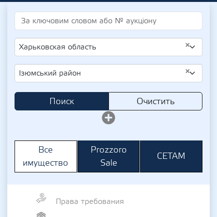
×
Харьковская область
×
Ізюмський район
Поиск
Очистить
Prozzoro
Все
СЕТАМ
Sale
имущество
Права требования