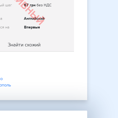
Архивный
67 грн
ый шаг
без НДС
Английский
на
Впервые
ся на
Знайти схожий
но
ополь