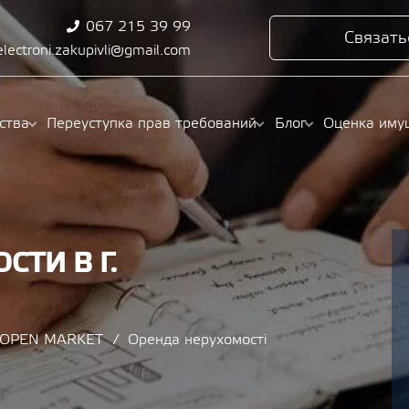
067 215 39 99
Связать
electroni.zakupivli@gmail.com
ства
Переуступка прав требований
Блог
Оценка иму
ТИ В Г.
/ OPEN MARKET
Оренда нерухомості