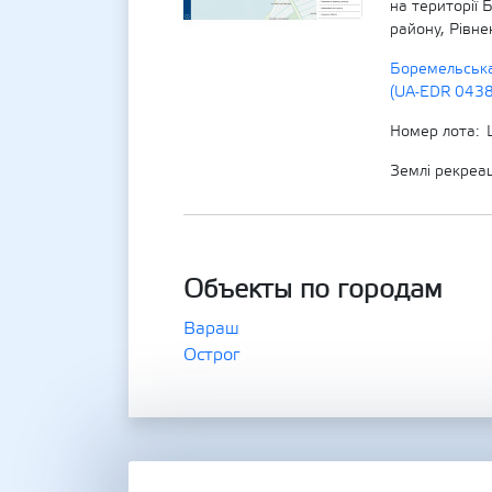
на території 
району, Рівне
Боремельська
(UA-EDR 043
Номер лота
Землі рекреа
Объекты по городам
Вараш
Острог