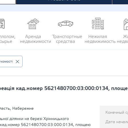
ллолом,
Аренда
Транспортные
Нежилая
Ж
сырье
недвижимости
средства
недвижимость
недв
хомості
реація кад.номер 5621480700:03:000:0134, площе
ласть, Набережне
Конечный с
ної ділянки на березі Хрінницького
Дата начал
 кад.номер 5621480700:03:000:0134, площею