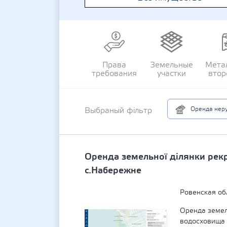
Права
Земельные
Мета
требования
участки
втор
Оренда неру
Выбраный фільтр
Оренда земельної ділянки рек
с.Набережне
Ровенская об
Оренда земель
водосховища