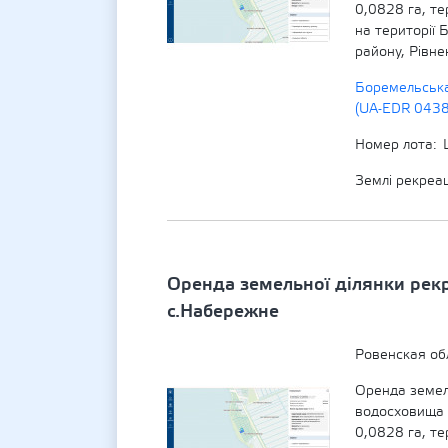
0,0828 га, т
на території 
району, Рівне
Боремельська
(UA-EDR 043
Номер лота
Землі рекреа
Оренда земельної ділянки рек
с.Набережне
Ровенская об
Оренда земель
водосховища
0,0828 га, т