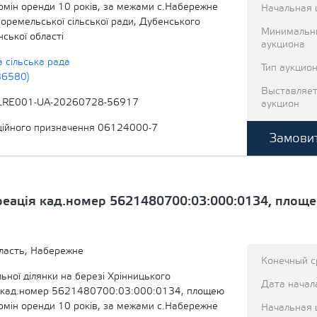
ермін оренди 10 років, за межами с.Набережне
Начальная 
Боремельської сільської ради, Дубенського
Минимальн
нської області
аукциона
 сільська рада
Тип аукцио
86580)
Выставляет
LRE001-UA-20260728-56917
аукцион
ційного призначення 06124000-7
Замовит
реація кад.номер 5621480700:03:000:0134, площе
ласть, Набережне
Конечный с
ної ділянки на березі Хрінницького
Дата начал
 кад.номер 5621480700:03:000:0134, площею
ермін оренди 10 років, за межами с.Набережне
Начальная 