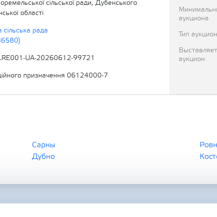
Боремельської сільської ради, Дубенського
Минимальн
нської області
аукциона
 сільська рада
Тип аукцио
86580)
Выставляет
LRE001-UA-20260612-99721
аукцион
ційного призначення 06124000-7
Сарны
Ров
Дубно
Кост