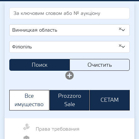
×
Винницкая область
×
Філіопіль
Поиск
Очистить
Prozzoro
Все
СЕТАМ
Sale
имущество
Права требования