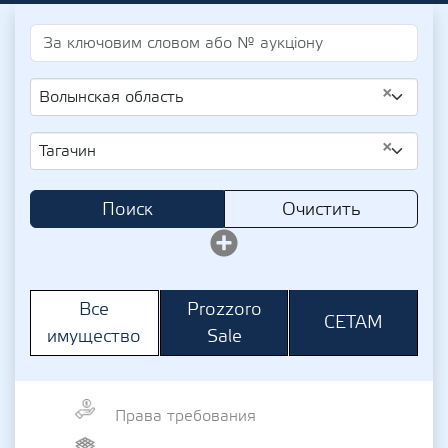
×
Волынская область
×
Тагачин
Поиск
Очистить
Prozzoro
Все
СЕТАМ
Sale
имущество
Права требования