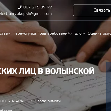
067 215 39 99
Связать
electroni.zakupivli@gmail.com
ства
Переуступка прав требований
Блог
Оценка иму
КИХ ЛИЦ В ВОЛЫНСКОЙ
/ OPEN MARKET
Права вимоги