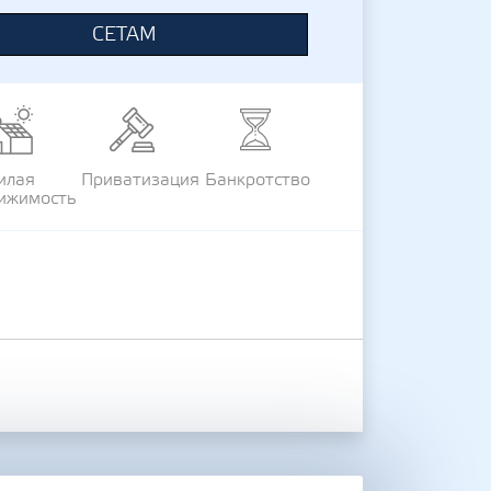
СЕТАМ
илая
Приватизация
Банкротство
ижимость