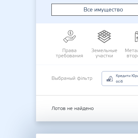
Все имущество
Права
Земельные
Мета
требования
участки
втор
Кредити Юр
Выбраный фільтр
осіб
Лотов не найдено