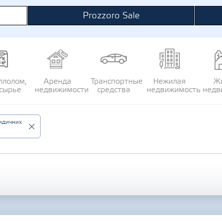
Prozzoro Sale
ллолом,
Аренда
Транспортные
Нежилая
Ж
сырье
недвижимости
средства
недвижимость
недв
идичних