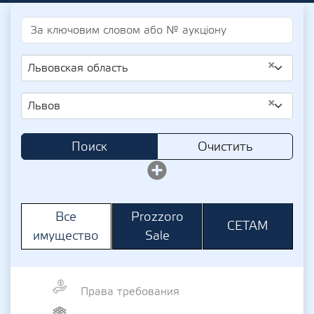
×
Львовская область
×
Львов
Поиск
Очистить
Prozzoro
Все
СЕТАМ
Sale
имущество
Права требования