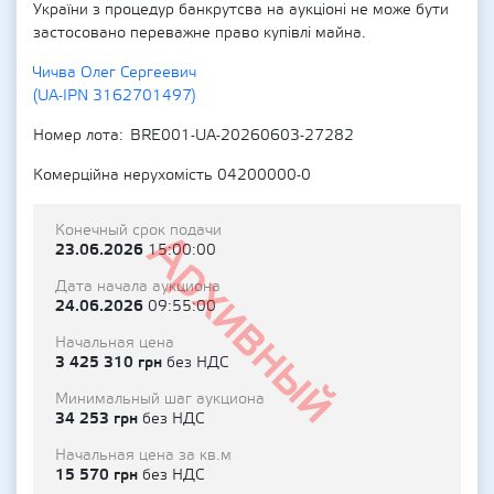
України з процедур банкрутсва на аукціоні не може бути
застосовано переважне право купівлі майна.
Чичва Олег Сергеевич
(UA-IPN 3162701497)
Номер лота
BRE001-UA-20260603-27282
Комерційна нерухомість 04200000-0
Конечный срок подачи
Архивный
23.06.2026
15:00:00
Дата начала аукциона
24.06.2026
09:55:00
Начальная цена
3 425 310 грн
без НДС
Минимальный шаг аукциона
34 253 грн
без НДС
Начальная цена за кв.м
15 570 грн
без НДС