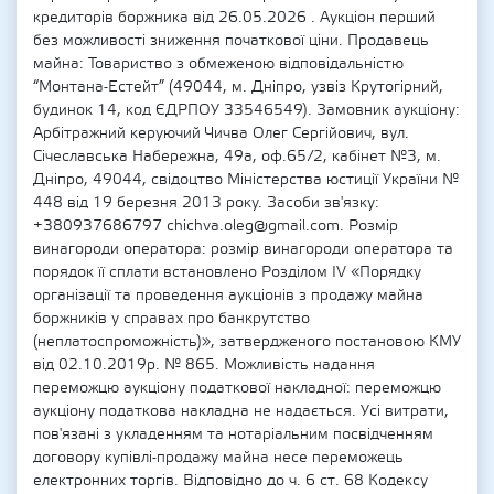
кредиторів боржника від 26.05.2026 . Аукціон перший
без можливості зниження початкової ціни. Продавець
майна: Товариство з обмеженою відповідальністю
“Монтана-Естейт” (49044, м. Дніпро, узвіз Крутогірний,
будинок 14, код ЄДРПОУ 33546549). Замовник аукціону:
Арбітражний керуючий Чичва Олег Сергійович, вул.
Січеславська Набережна, 49а, оф.65/2, кабінет №3, м.
Дніпро, 49044, свідоцтво Міністерства юстиції України №
448 від 19 березня 2013 року. Засоби зв'язку:
+380937686797 chichva.oleg@gmail.com. Розмір
винагороди оператора: розмір винагороди оператора та
порядок її сплати встановлено Розділом ІV «Порядку
організації та проведення аукціонів з продажу майна
боржників у справах про банкрутство
(неплатоспроможність)», затвердженого постановою КМУ
від 02.10.2019р. № 865. Можливість надання
переможцю аукціону податкової накладної: переможцю
аукціону податкова накладна не надається. Усі витрати,
пов'язані з укладенням та нотаріальним посвідченням
договору купівлі-продажу майна несе переможець
електронних торгів. Відповідно до ч. 6 ст. 68 Кодексу