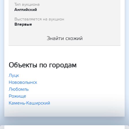
Тип аукциона
Английский
Выставляется на аукцион
Впервые
Знайти схожий
Объекты по городам
Луцк
Нововолынск
Любомль
Рожище
Камень-Каширский