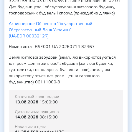
3223155400:03:013:0089, цільове призначення: 02.01
Для будівництва і обслуговування житлового будинку,
господарських будівель і споруд (присадибна ділянка)
Акционерное Общество "Государственный
Сберегательный Банк Украины"
(UA-EDR 00032129)
Номер лота
BSE001-UA-20260714-82467
Землі житлової забудови (землі, які використовуються
для розміщення житлової забудови (житлові будинки,
гуртожитки, господарські будівлі та інше); землі, які
використовуються для розміщення гаражного
будівництва) 06111000-3
Конечный срок подачи
13.08.2026
15:00:00
Дата начала аукциона
14.08.2026
08:15:00
Начальная цена