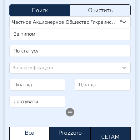
Поиск
Очистить
×
Частное Акционерное Общество "Украинский Дунайское Пароходство" (UA-EDR 01125821)
За класифікацією
Prozzoro
Все
СЕТАМ