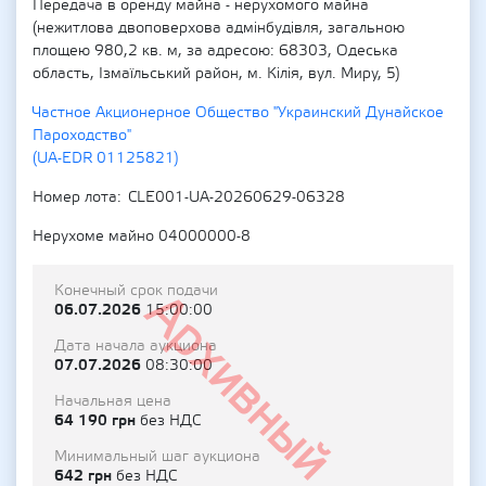
Передача в оренду майна - нерухомого майна
(нежитлова двоповерхова адмінбудівля, загальною
площею 980,2 кв. м, за адресою: 68303, Одеська
область, Ізмаїльський район, м. Кілія, вул. Миру, 5)
Частное Акционерное Общество "Украинский Дунайское
Пароходство"
(UA-EDR 01125821)
Номер лота
CLE001-UA-20260629-06328
Нерухоме майно 04000000-8
Конечный срок подачи
Архивный
06.07.2026
15:00:00
Дата начала аукциона
07.07.2026
08:30:00
Начальная цена
64 190 грн
без НДС
Минимальный шаг аукциона
642 грн
без НДС