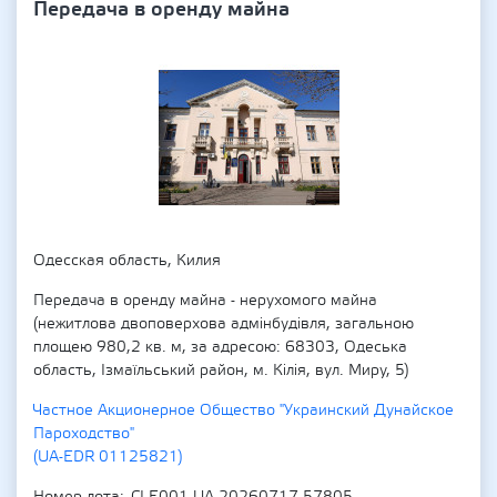
Передача в оренду майна
Одесская область, Килия
Передача в оренду майна - нерухомого майна
(нежитлова двоповерхова адмінбудівля, загальною
площею 980,2 кв. м, за адресою: 68303, Одеська
область, Ізмаїльський район, м. Кілія, вул. Миру, 5)
Частное Акционерное Общество "Украинский Дунайское
Пароходство"
(UA-EDR 01125821)