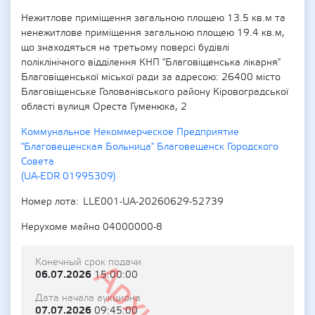
Нежитлове приміщення загальною площею 13.5 кв.м та
ненежитлове приміщення загальною площею 19.4 кв.м,
що знаходяться на третьому поверсі будівлі
поліклінічного відділення КНП "Благовіщенська лікарня"
Благовіщенської міської ради за адресою: 26400 місто
Благовіщенське Голованівського району Кіровоградської
області вулиця Ореста Гуменюка, 2
Коммунальное Некоммерческое Предприятие
"Благовещенская Больница" Благовещенск Городского
Совета
(UA-EDR 01995309)
Номер лота
LLE001-UA-20260629-52739
Нерухоме майно 04000000-8
Конечный срок подачи
06.07.2026
15:00:00
Дата начала аукциона
07.07.2026
09:45:00