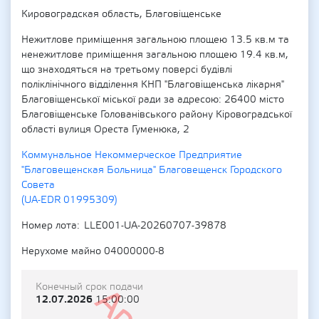
Кировоградская область, Благовіщенське
Нежитлове приміщення загальною площею 13.5 кв.м та
ненежитлове приміщення загальною площею 19.4 кв.м,
що знаходяться на третьому поверсі будівлі
поліклінічного відділення КНП "Благовіщенська лікарня"
Благовіщенської міської ради за адресою: 26400 місто
Благовіщенське Голованівського району Кіровоградської
області вулиця Ореста Гуменюка, 2
Коммунальное Некоммерческое Предприятие
"Благовещенская Больница" Благовещенск Городского
Совета
(UA-EDR 01995309)
Номер лота
LLE001-UA-20260707-39878
Нерухоме майно 04000000-8
Конечный срок подачи
12.07.2026
15:00:00