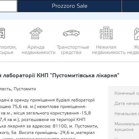
Prozzoro Sale
ллолом,
Аренда
Транспортные
Нежилая
Ж
сырье
недвижимости
средства
недвижимость
недв
лабораторії КНП "Пустомитівська лікарня"
ласть, Пустомити
Конечный с
едачі в оренду приміщення будівлі лабораторії
Дата начал
ощею 75,6 кв. м.( нежитлове приміщення-
 кв.м., місця загального користування -15,8
Начальная 
 -7,4 кв.м.), розташоване на території КНП
Минимальн
ька лікарня» за адресою: 81100, м. Пустомити,
аукциона
кого, 5а .Висота приміщень- 29,6 м.,матеріал