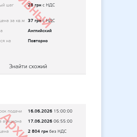
Архивный
28 грн
ый шаг
с НДС
37 грн
цена за кв.м
с НДС
Английский
на
Повторно
ся на
Знайти схожий
16.06.2026
рок подачи
15:00:00
17.06.2026
а аукциона
06:55:00
2 804 грн
цена
без НДС