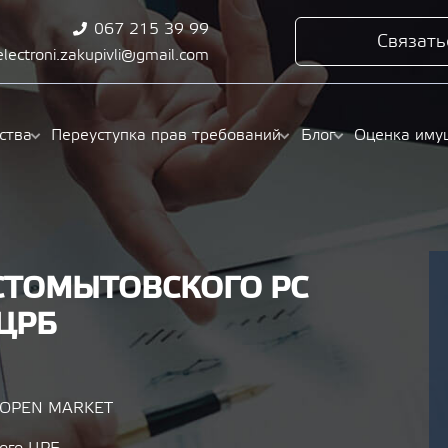
067 215 39 99
Связать
electroni.zakupivli@gmail.com
ства
Переуступка прав требований
Блог
Оценка иму
СТОМЫТОВСКОГО РС
ЦРБ
/ OPEN MARKET