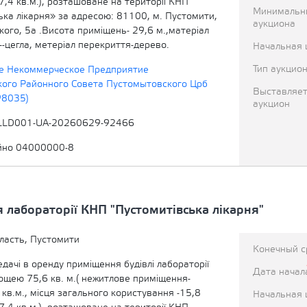
 -7,4 кв.м.), розташоване на території КНП
Минимальн
ька лікарня» за адресою: 81100, м. Пустомити,
аукциона
кого, 5а .Висота приміщень- 29,6 м.,матеріал
н--цегла, метеріал перекриття-дерево.
Начальная 
Тип аукцио
е Некоммерческое Предприятие
ого Районного Совета Пустомытовского Црб
Выставляет
98035)
аукцион
LLD001-UA-20260629-92466
йно 04000000-8
лабораторії КНП "Пустомитівська лікарня"
ласть, Пустомити
Конечный с
едачі в оренду приміщення будівлі лабораторії
Дата начал
ощею 75,6 кв. м.( нежитлове приміщення-
 кв.м., місця загального користування -15,8
Начальная 