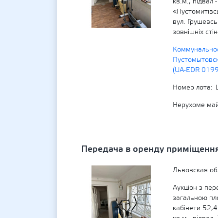
кв.м., підвал
«Пустомитівс
вул. Грушевсь
зовнішніх сті
Коммунально
Пустомытовск
(UA-EDR 019
Номер лота
Нерухоме ма
Передача в оренду приміщення 
Львовская об
Аукціон з пер
загальною пл
кабінети 52,4