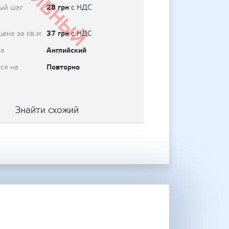
Архивный
28 грн
ый шаг
с НДС
37 грн
цена за кв.м
с НДС
Английский
на
Повторно
ся на
Знайти схожий