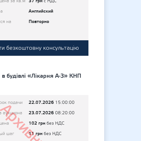
37 грн
цена за кв.м
с НДС
Английский
на
Повторно
ся на
и безкоштовну консультацію
 в будівлі «Лікарня А-3» КНП
22.07.2026
рок подачи
15:00:00
Архивный
23.07.2026
а аукциона
08:20:00
102 грн
цена
без НДС
11 грн
ый шаг
без НДС