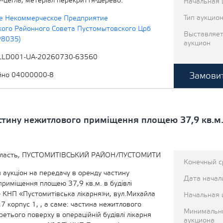
н--цегла, метеріал перекриття-дерево.
Начальная 
Тип аукцио
е Некоммерческое Предприятие
ого Районного Совета Пустомытовского Црб
Выставляет
98035)
аукцион
LLD001-UA-20260730-63560
Замовит
йно 04000000-8
астину нежитлового приміщення площею 37,9 кв.м.
бласть, ПУСТОМИТІВСЬКИЙ РАЙОН/ПУСТОМИТИ
Конечный с
 аукціон на передачу в оренду частину
Дата начал
приміщення площею 37,9 кв.м. в будівлі
» КНП «Пустомитівська лікарня»и, вул.Михайла
Начальная 
7 корпус 1, , а саме: частина нежитлового
Минимальн
етього поверху в операційній будівлі лікарня
аукциона