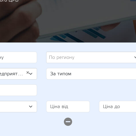
кого ЦРБ
По региону
×
рб (UA-EDR 01998035)