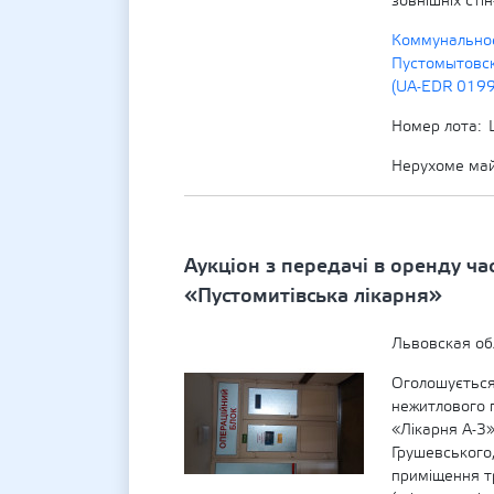
зовнішніх сті
Коммунально
Пустомытовск
(UA-EDR 019
Номер лота
Нерухоме ма
Аукціон з передачі в оренду ч
«Пустомитівська лікарня»
Львовская о
Оголошується
нежитлового 
«Лікарня А-3
Грушевського,
приміщення тр