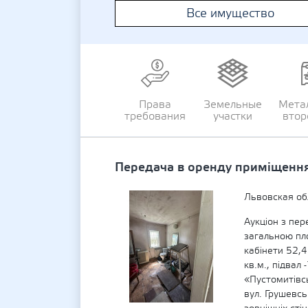
Все имущество
Права
Земельные
Мета
требования
участки
втор
Передача в оренду приміщення 
Львовская об
Аукціон з пер
загальною пл
кабінети 52,4
кв.м., підвал
«Пустомитівс
вул. Грушевсь