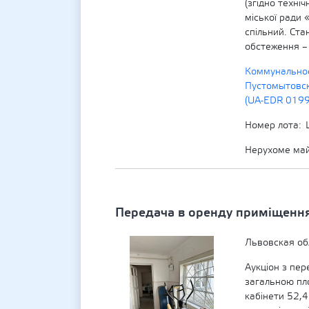
(згідно техні
міської ради 
спільний. Ста
обстеження –
Коммунально
Пустомытовск
(UA-EDR 019
Номер лота
Нерухоме ма
Передача в оренду приміщення 
Львовская об
Аукціон з пер
загальною пл
кабінети 52,4