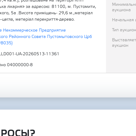
 -7,4 кв.м.), розташоване на території КНП
Минимальн
ька лікарня» за адресою: 81100, м. Пустомити,
аукциона
кого, 5а .Висота приміщень- 29,6 м.,матеріал
н--цегла, метеріал перекриття-дерево.
Начальная 
Тип аукцио
е Некоммерческое Предприятие
ого Районного Совета Пустомытовского Црб
Выставляет
98035)
аукцион
LLD001-UA-20260513-11361
йно 04000000-8
ПРОСЫ?