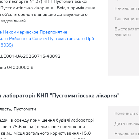
чного паспорта № 27) КНП Пустомитівської
«Пустомитівська лікарня » . Вхід в приміщення
Начальная 
н об'єкта оренди відповідно до візуального
Тип аукцио
 задовільний
Выставляет
е Некоммерческое Предприятие
аукцион
ого Районного Совета Пустомытовского Црб
98035)
LLE001-UA-20260715-48892
йно 04000000-8
лабораторії КНП "Пустомитівська лікарня"
ласть, Пустомити
Конечный с
едачі в оренду приміщення будівлі лабораторії
Дата начал
ощею 75,6 кв. м.( нежитлове приміщення-
 кв.м., місця загального користування -15,8
Начальная 