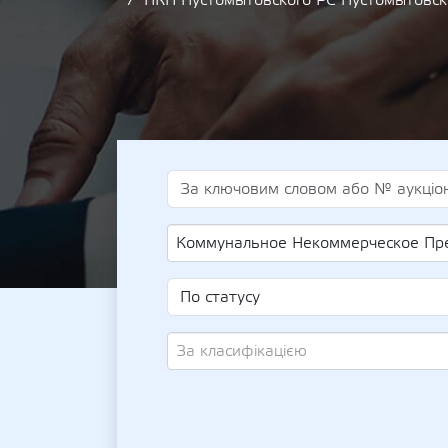
НКП Пустомытовского РС Пустомытовс
Коммунальное Некоммерческое Предприятие Пустомытовского Районного Совета Пустомытовского Ц
За класифікацією