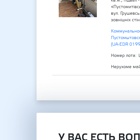
кв.м., підвал
«Пустомитівс
вул. Грушевсь
зовнішніх сті
Коммунально
Пустомытовск
(UA-EDR 019
Номер лота
Нерухоме ма
У ВАС ЕСТЬ ВО