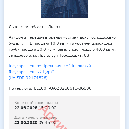
Львовская область, Львов
Аукціон з передачі в оренду частини даху господарської
будівлі літ. Б площею 10,0 кв м та частини димохідної
труби площею 30,0 кв м, загальною площею 40,0 кв.м.,
за адресою: м. Львів, вул. Городоцька, 83
Государственное Предприятие "Львовский
Государственный Цирк"
(UA-EDR 02174626)
Номер лота
LLE001-UA-20260613-36800
Конечный срок подачи
Архивный
22.06.2026
15:00:00
Дата начала аукциона
23.06.2026
09:45:00