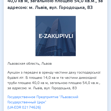
40,0 кв м, загальною площею 54,0 кв.м., за
адресою: м. Львів, вул. Городоцька, 83
Львовская область, Львов
Аукціон з передачі в оренду частини даху господарської
будівлі літ. Б площею 14,0 кв м та частини димохідної
труби площею 40,0 кв м, загальною площею 54,0 кв.м.,
за адресою: м. Львів, вул. Городоцька, 83
Государственное Предприятие "Львовский
Государственный Цирк"
(UA-EDR 02174626)