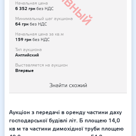
Начальная цена
6 352 грн
без НДС
Минимальный шаг аукциона
64 грн
без НДС
Начальная цена за кв.м
159 грн
без НДС
Тип аукциона
Английский
Выставляется на аукцион
Впервые
Знайти схожий
Аукціон з передачі в оренду частини даху
господарської будівлі літ. Б площею 14,0
кв м та частини димохідної труби площею