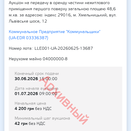
Аукціон на передачу в оренду частини нежитлового
приміщення першого поверху загальною площею 48,6
м.кв. за адресою: індекс 29016, м. Хмельницький, вул.
Львівське шосе, 12
Коммунальное Предприятие "Коммунальщики"
(UA-EDR 03336387)
Номер лота
LLE001-UA-20260625-13687
Нерухоме майно 04000000-8
Конечный срок подачи
Архивный
30.06.2026
15:00:00
Дата начала аукциона
01.07.2026
09:00:00
Начальная цена
4 200 грн
без НДС
Минимальный шаг аукциона
42 грн
без НДС