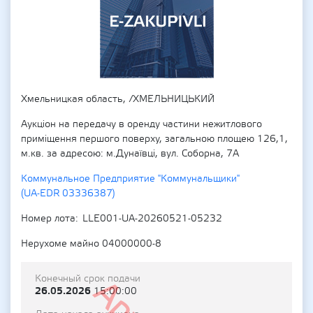
Хмельницкая область, /ХМЕЛЬНИЦЬКИЙ
Аукціон на передачу в оренду частини нежитлового
приміщення першого поверху, загальною площею 126,1,
м.кв. за адресою: м.Дунаївці, вул. Соборна, 7А
Коммунальное Предприятие "Коммунальщики"
(UA-EDR 03336387)
Номер лота
LLE001-UA-20260521-05232
Нерухоме майно 04000000-8
Конечный срок подачи
26.05.2026
15:00:00