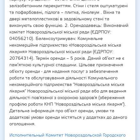
залізобетонним перекриттям. Стіни і стеля оштукатурені
та пофарбовані, підлога – плитка, лінолеум . Вікна та
двері металопластикові в задовільному стані та
виконують свою функцію. 2. Орендодавець: Виконавчий
комітет Новороздільської міської ради (ЄДРПОУ:
04056210). Балансоутримувач: Комунальне
некомерційне підприємство «Новороздільська міська
лікарня» Новороздільської міської ради (ЄДРПОУ:
20764314). Термін оренди – 5 років. Даний об’єкт не є
пам’яткою культурної спадщини. Цільове призначення
об'єкту оренди - для надання послуг з забезпечення
роботи та обслуговування діяльності Комунального
некомерційного підприємства "Новороздільська міська
лікарня" Новороздільської міської ради або для ведення
діяльності пов'язаної з охороною здоров'я (збереження
профілю роботи КНП "Новороздільська міська лікарня").
Детальна інформація про об’єкт оренди, умови та
додаткові умови оренди містяться у додатках до даного
оголошення.
Исполнительный Комитет Новороздольской Городского