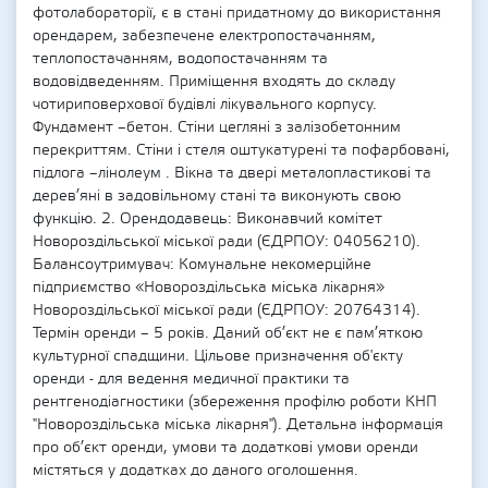
фотолабораторії, є в стані придатному до використання
орендарем, забезпечене електропостачанням,
теплопостачанням, водопостачанням та
водовідведенням. Приміщення входять до складу
чотириповерхової будівлі лікувального корпусу.
Фундамент –бетон. Стіни цегляні з залізобетонним
перекриттям. Стіни і стеля оштукатурені та пофарбовані,
підлога –лінолеум . Вікна та двері металопластикові та
дерев’яні в задовільному стані та виконують свою
функцію. 2. Орендодавець: Виконавчий комітет
Новороздільської міської ради (ЄДРПОУ: 04056210).
Балансоутримувач: Комунальне некомерційне
підприємство «Новороздільська міська лікарня»
Новороздільської міської ради (ЄДРПОУ: 20764314).
Термін оренди – 5 років. Даний об’єкт не є пам’яткою
культурної спадщини. Цільове призначення об'єкту
оренди - для ведення медичної практики та
рентгенодіагностики (збереження профілю роботи КНП
"Новороздільська міська лікарня"). Детальна інформація
про об’єкт оренди, умови та додаткові умови оренди
містяться у додатках до даного оголошення.