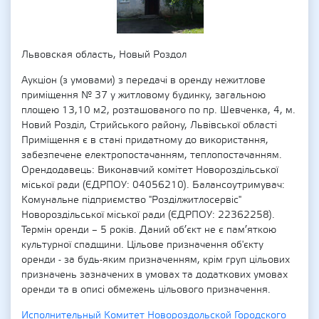
Львовская область, Новый Роздол
Аукціон (з умовами) з передачі в оренду нежитлове
приміщення № 37 у житловому будинку, загальною
площею 13,10 м2, розташованого по пр. Шевченка, 4, м.
Новий Розділ, Стрийського району, Львівської області
Приміщення є в стані придатному до використання,
забезпечене електропостачанням, теплопостачанням.
Орендодавець: Виконавчий комітет Новороздільської
міської ради (ЄДРПОУ: 04056210). Балансоутримувач:
Комунальне підприємство "Розділжитлосервіс"
Новороздільської міської ради (ЄДРПОУ: 22362258).
Термін оренди – 5 років. Даний об’єкт не є пам’яткою
культурної спадщини. Цільове призначення об'єкту
оренди - за будь-яким призначенням, крім груп цільових
призначень зазначених в умовах та додаткових умовах
оренди та в описі обмежень цільового призначення.
Исполнительный Комитет Новороздольской Городского