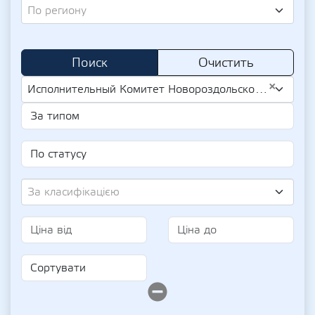
По региону
Поиск
Очистить
×
Исполнительный Комитет Новороздольской Городского Совета (UA-EDR 04056210)
За класифікацією