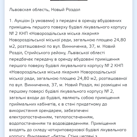
Львовская область, Новый Роздол
1. Аукціон (з умовами) з передачі в оренду вбудованих
приміщень першого поверху будівлі лікувального корпусу
№ 2 КНП «Новороздільська міська лікарня»
Новороздільської міської ради, загальною площею 24,80
м2, розташованої по вул. Винниченка, 37, м. Новий
Розділ, Стрийського району, Львівської області
передбачає передачу в оренду вбудовані приміщення
першого поверху будівлі лікувального корпусу № 2 КНП
«Новороздільська міська лікарня» Новороздільської
міської ради, загальною площею 24,80 м2, розташованої
по вул. Винниченка, 37, м. Новий Розділ, які розміщені на
першому поверсі будівлі лікувального корпусу № 2,
загальні входи до будівлі, являють собою приміщення
приймальних кабінетів, є в стані придатному до
використання орендарем, забезпечені
електропостачанням, теплопостачанням,
водопостачанням та водовідведенням. Приміщення
входять до складу чотириповерхової будівлі лікувального
корпусу. Фундамент –бетон. Стіни цегляні з