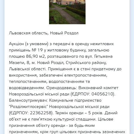
Львовская область, Новый Роздол
Аукціон (з умовами) з передачі в оренду нежитлових
приміщень № 19 у житловому будинку, загальною
площею 86,90 м2, розташованого по вул. Гетьмана
Мазепи, 8, м. Новий Розділ, Стрийського району,
Львівської області. Приміщення є в стані придатному до
використання, забезпечені електропостачанням,
теплопостачанням, водопостачанням та
водовідведенням. Орендодавець: Виконавчий комітет
Новороздільської міської ради (ЄДРПОУ: 04056210).
Балансоутримувач: Комунальне підприємство
"Розділжитлосервіс" Новороздільської міської ради
(ЄДРПОУ: 22362258). Термін оренди – 5 років. Даний
об’єкт не є пам’яткою культурної спадщини. Цільове
призначення об'єкту оренди - за будь-яким
призначенням, крім груп цільових призначень зазначених