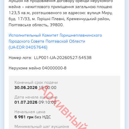
Аукціон на продовження договору оренди нерухомого
майна – нежитлового приміщення загальною площею
123,5 кв.м, розташованого за адресою: вулиця Миру,
буд. 17/33, м. Горішні Плавні, Кременчуцький район,
Полтавська область, 39800.
Исполнительный Комитет Горишнеплавнинского
Городского Совета Полтавской Области
(UA-EDR 04057646)
Номер лота
LLP001-UA-20260527-54538
Нерухоме майно 04000000-8
Конечный срок подачи
Архивный
30.06.2026
15:00:00
Дата начала аукциона
01.07.2026
09:10:00
Начальная цена
6 961 грн
без НДС
Минимальный шаг аукциона