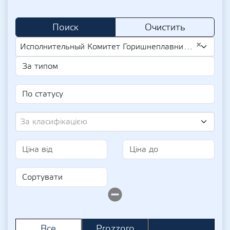
Поиск
Очистить
×
Исполнительный Комитет Горишнеплавнинского Городского Совета Полтавской Области (UA-EDR 04057646)
За класифікацією
Prozzoro
Все