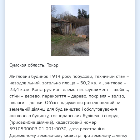
Сумская область, Токарі
Житловий будинок 1914 року побудови, технічний стан –
незадовільний, загальна площа – 50,2 кв. м., житлова –
23,4 кв.м. Конструктивні елементи: фундамент – щебінь,
стіни – дерево, перекриття – дерево, покрівля – залізо,
підлога – дошки. Об’єкт відчуження розташований на
земельній ділянці для будівництва і обслуговування
житлового будинку, господарських будівель і споруд
(присадибна ділянка), кадастровий номер
5910590003:01:001:0030, дата реєстрації в
Державному земельному кадастрі про земельну ділянку