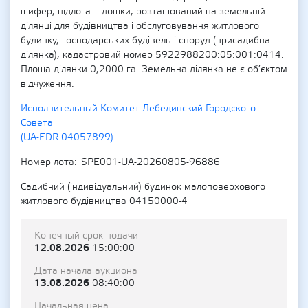
шифер, підлога – дошки, розташований на земельній
ділянці для будівництва і обслуговування житлового
будинку, господарських будівель і споруд (присадибна
ділянка), кадастровий номер 5922988200:05:001:0414.
Площа ділянки 0,2000 га. Земельна ділянка не є об’єктом
відчуження.
Исполнительный Комитет Лебединский Городского
Совета
(UA-EDR 04057899)
Номер лота
SPE001-UA-20260805-96886
Садибний (індивідуальний) будинок малоповерхового
житлового будівництва 04150000-4
Конечный срок подачи
12.08.2026
15:00:00
Дата начала аукциона
13.08.2026
08:40:00
Начальная цена