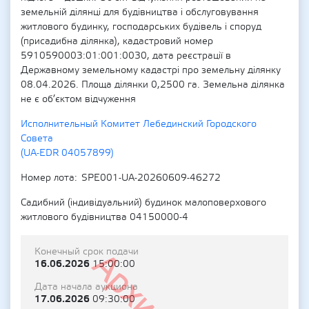
земельній ділянці для будівництва і обслуговування
житлового будинку, господарських будівель і споруд
(присадибна ділянка), кадастровий номер
5910590003:01:001:0030, дата реєстрації в
Державному земельному кадастрі про земельну ділянку
08.04.2026. Площа ділянки 0,2500 га. Земельна ділянка
не є об’єктом відчуження
Исполнительный Комитет Лебединский Городского
Совета
(UA-EDR 04057899)
Номер лота
SPE001-UA-20260609-46272
Садибний (індивідуальний) будинок малоповерхового
житлового будівництва 04150000-4
Конечный срок подачи
16.06.2026
15:00:00
Дата начала аукциона
17.06.2026
09:30:00