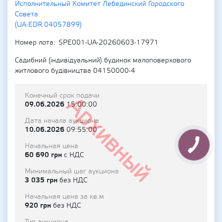
Исполнительный Комитет Лебединский Городского
Совета
(UA-EDR 04057899)
Номер лота
SPE001-UA-20260603-17971
Садибний (індивідуальний) будинок малоповерхового
житлового будівництва 04150000-4
Конечный срок подачи
Архивный
09.06.2026
15:00:00
Дата начала аукциона
10.06.2026
09:55:00
Начальная цена
60 690 грн
с НДС
Минимальный шаг аукциона
3 035 грн
без НДС
Начальная цена за кв.м
920 грн
без НДС