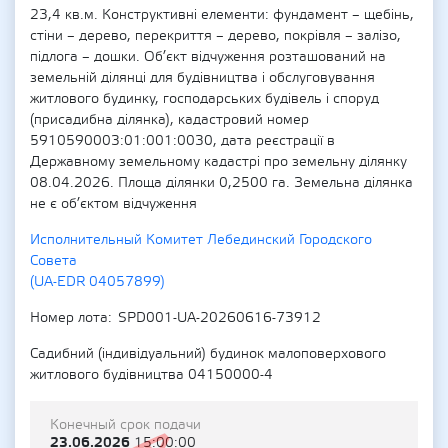
23,4 кв.м. Конструктивні елементи: фундамент – щебінь,
стіни – дерево, перекриття – дерево, покрівля – залізо,
підлога – дошки. Об’єкт відчуження розташований на
земельній ділянці для будівництва і обслуговування
житлового будинку, господарських будівель і споруд
(присадибна ділянка), кадастровий номер
5910590003:01:001:0030, дата реєстрації в
Державному земельному кадастрі про земельну ділянку
08.04.2026. Площа ділянки 0,2500 га. Земельна ділянка
не є об’єктом відчуження
Исполнительный Комитет Лебединский Городского
Совета
(UA-EDR 04057899)
Номер лота
SPD001-UA-20260616-73912
Садибний (індивідуальний) будинок малоповерхового
житлового будівництва 04150000-4
Конечный срок подачи
23.06.2026
15:00:00