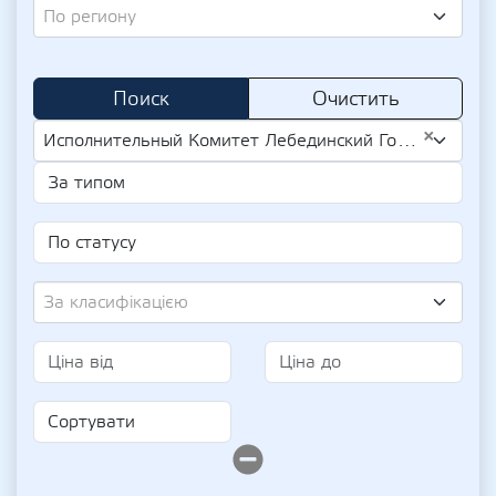
По региону
Поиск
Очистить
×
Исполнительный Комитет Лебединский Городского Совета (UA-EDR 04057899)
За класифікацією