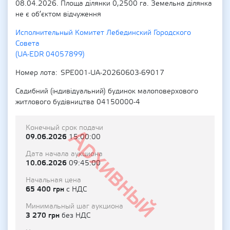
08.04.2026. Площа ділянки 0,2500 га. Земельна ділянка
не є об’єктом відчуження
Исполнительный Комитет Лебединский Городского
Совета
(UA-EDR 04057899)
Номер лота
SPE001-UA-20260603-69017
Садибний (індивідуальний) будинок малоповерхового
житлового будівництва 04150000-4
Конечный срок подачи
Архивный
09.06.2026
15:00:00
Дата начала аукциона
10.06.2026
09:45:00
Начальная цена
65 400 грн
с НДС
Минимальный шаг аукциона
3 270 грн
без НДС