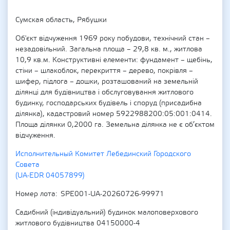
Сумская область, Рябушки
Об'єкт відчуження 1969 року побудови, технічний стан –
незадовільний. Загальна площа – 29,8 кв. м., житлова
10,9 кв.м. Конструктивні елементи: фундамент – щебінь,
стіни – шлакоблок, перекриття – дерево, покрівля –
шифер, підлога – дошки, розташований на земельній
ділянці для будівництва і обслуговування житлового
будинку, господарських будівель і споруд (присадибна
ділянка), кадастровий номер 5922988200:05:001:0414.
Площа ділянки 0,2000 га. Земельна ділянка не є об’єктом
відчуження.
Исполнительный Комитет Лебединский Городского
Совета
(UA-EDR 04057899)
Номер лота
SPE001-UA-20260726-99971
Садибний (індивідуальний) будинок малоповерхового
житлового будівництва 04150000-4