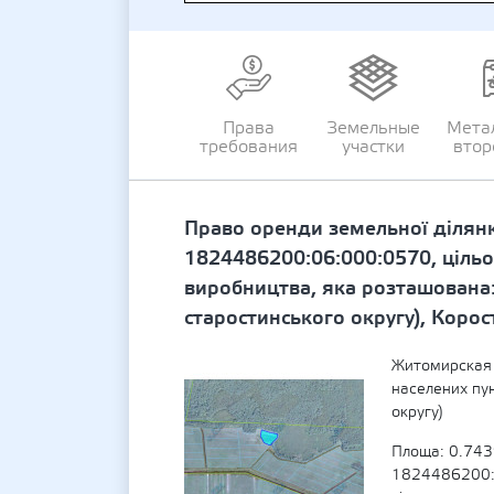
Права
Земельные
Мета
требования
участки
втор
Право оренди земельної ділян
1824486200:06:000:0570, цільо
виробництва, яка розташована:
старостинського округу), Коро
Житомирская 
населених пу
округу)
Площа: 0.743
1824486200:0