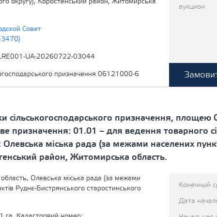
ого округу), Коростенський район, Житомирська
аукцион
одской Совет
43470)
LRE001-UA-20260722-03044
Замовит
когосподарського призначення 06121000-6
ки сільськогосподарського призначення, площею 0
ве призначення: 01.01 – для ведення товарного с
 Олевська міська рада (за межами населених пунк
стенський район, Житомирська область.
область, Олевська міська рада (за межами
Конечный с
нктів Руднє-Бистрянського старостинського
Дата начал
1 га. Кадастровий номер: