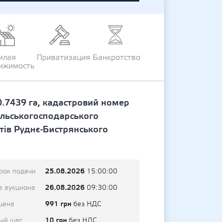
илая
Приватизация
Банкротство
ижимость
.7439 га, кадастровий номер
ільськогосподарського
тів Руднє-Бистрянського
25.08.2026
рок подачи
15:00:00
26.08.2026
а аукциона
09:30:00
991 грн
цена
без НДС
10 грн
ый шаг
без НДС