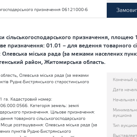
Замовит
когосподарського призначення 06121000-6
ки сільськогосподарського призначення, площею 1
ве призначення: 01.01 – для ведення товарного с
 Олевська міська рада (за межами населених пунк
стенський район, Житомирська область.
область, Олевська міська рада (за межами
Конечный с
нктів Руднє-Бистрянського старостинського
Дата начал
1 га. Кадастровий номер:
Начальная 
6:000:0566. Категорія земель: землі
Минимальн
одарського призначення. Цільове призначення:
аукциона
едення товарного сільськогосподарського
 Місце розташування: Олевська міська рада (за
Тип аукцио
ених пунктів Руднє-Бистрянського
Выставляет