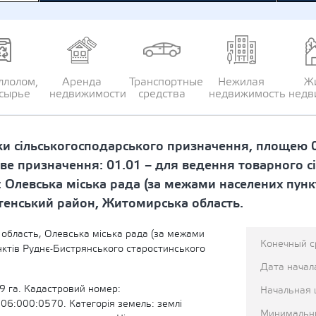
ллолом,
Аренда
Транспортные
Нежилая
Ж
сырье
недвижимости
средства
недвижимость
недв
ки сільськогосподарського призначення, площею 0
ве призначення: 01.01 – для ведення товарного с
 Олевська міська рада (за межами населених пунк
стенський район, Житомирська область.
область, Олевська міська рада (за межами
Конечный с
нктів Руднє-Бистрянського старостинського
Дата начал
9 га. Кадастровий номер:
Начальная 
6:000:0570. Категорія земель: землі
Минимальн