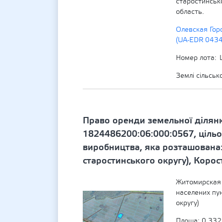
старостинськ
область.
Олевская Гор
(UA-EDR 043
Номер лота
Землі сільсь
Право оренди земельної ділян
1824486200:06:000:0567, цільо
виробництва, яка розташована:
старостинського округу), Коро
Житомирская 
населених пу
округу)
Площа: 0.332