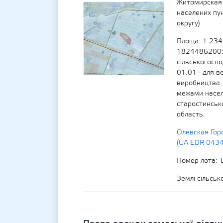
Житомирская 
населених пу
округу)
Площа: 1.234
1824486200:0
сільськогосп
01.01 - для в
виробництва.
межами насел
старостинськ
область.
Олевская Гор
(UA-EDR 043
Номер лота
Землі сільсь