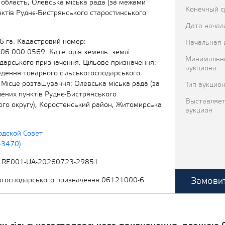
область, Олевська міська рада (за межами
Конечный с
нктів Руднє-Бистрянського старостинського
Дата начал
6 га. Кадастровий номер:
Начальная 
6:000:0569. Категорія земель: землі
Минимальн
одарського призначення. Цільове призначення:
аукциона
едення товарного сільськогосподарського
 Місце розташування: Олевська міська рада (за
Тип аукцио
ених пунктів Руднє-Бистрянського
Выставляет
ого округу), Коростенський район, Житомирська
аукцион
одской Совет
43470)
LRE001-UA-20260723-29851
Замовит
когосподарського призначення 06121000-6