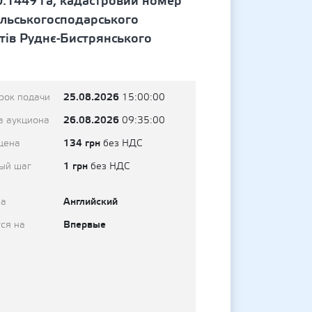
.1449 га, кадастровий номер
ільськогосподарського
тів Руднє-Бистрянського
25.08.2026
рок подачи
15:00:00
26.08.2026
а аукциона
09:35:00
134 грн
цена
без НДС
1 грн
ый шаг
без НДС
Английский
на
Впервые
ся на