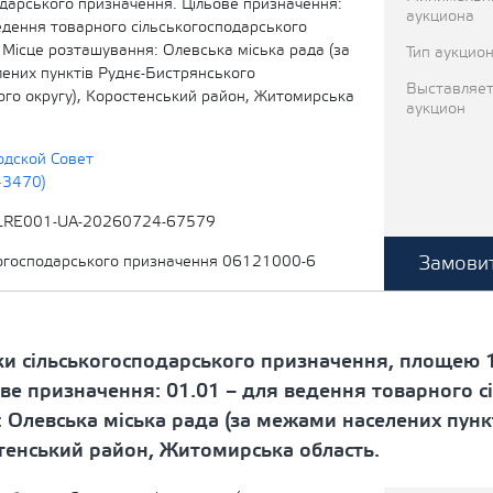
одарського призначення. Цільове призначення:
аукциона
едення товарного сільськогосподарського
 Місце розташування: Олевська міська рада (за
Тип аукцио
ених пунктів Руднє-Бистрянського
Выставляет
ого округу), Коростенський район, Житомирська
аукцион
одской Совет
43470)
LRE001-UA-20260724-67579
Замовит
когосподарського призначення 06121000-6
ки сільськогосподарського призначення, площею 1
ве призначення: 01.01 – для ведення товарного с
 Олевська міська рада (за межами населених пунк
стенський район, Житомирська область.