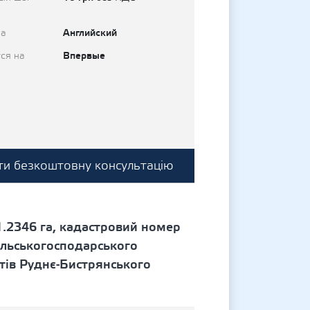
Английский
на
Впервые
ся на
и безкоштовну консультацію
.2346 га, кадастровий номер
ільськогосподарського
тів Руднє-Бистрянського