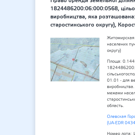
Право оренди земельної ділян
1824486200:06:000:0568, цільо
виробництва, яка розташована:
старостинського округу), Коро
Житомирская 
населених пу
округу)
Площа: 0.144
1824486200:0
сільськогосп
01.01 - для в
виробництва.
межами насел
старостинськ
область.
Олевская Гор
(UA-EDR 043
Номер лота