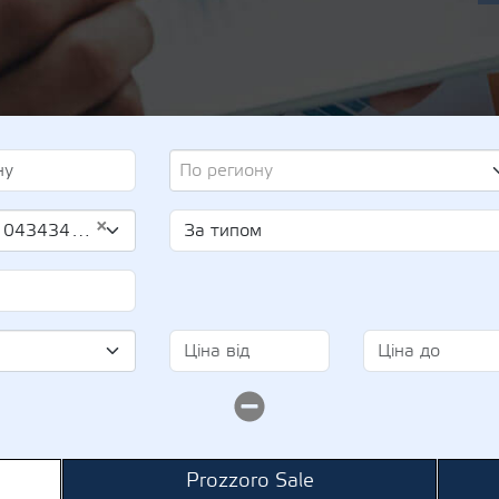
По региону
×
4343470)
Prozzoro Sale