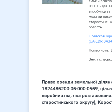
сільськогосп
01.01 - для в
виробництва.
межами насел
старостинськ
область.
Олевская Гор
(UA-EDR 043
Номер лота
Землі сільсь
Право оренди земельної ділян
1824486200:06:000:0569, цільо
виробництва, яка розташована:
старостинського округу), Коро