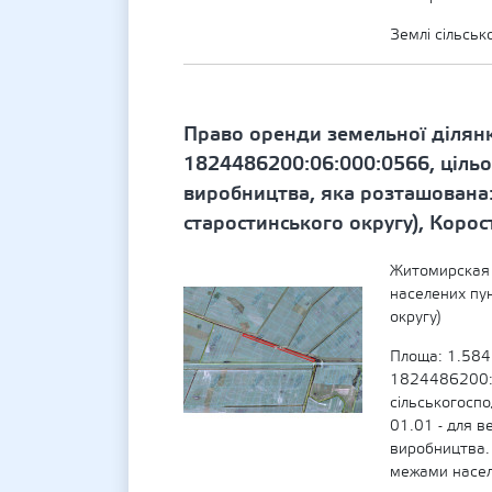
Землі сільсь
Право оренди земельної ділян
1824486200:06:000:0566, цільо
виробництва, яка розташована:
старостинського округу), Коро
Житомирская 
населених пу
округу)
Площа: 1.584
1824486200:0
сільськогосп
01.01 - для в
виробництва.
межами насел