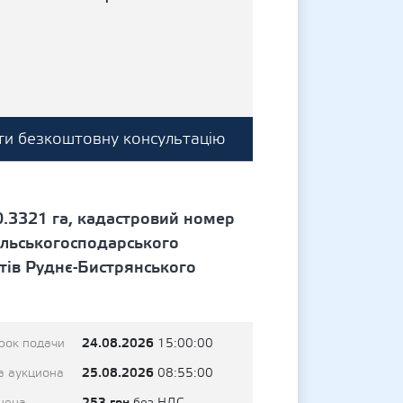
и безкоштовну консультацію
.3321 га, кадастровий номер
ільськогосподарського
тів Руднє-Бистрянського
24.08.2026
рок подачи
15:00:00
25.08.2026
а аукциона
08:55:00
253 грн