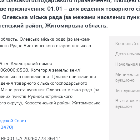
ки сільськогосподарського призначення, площею 0
ве призначення: 01.01 – для ведення товарного с
 Олевська міська рада (за межами населених пунк
стенський район, Житомирська область.
область, Олевська міська рада (за межами
Конечный с
нктів Руднє-Бистрянського старостинського
Дата начал
9 га. Кадастровий номер:
Начальная 
6:000:0568. Категорія земель: землі
Минимальн
одарського призначення. Цільове призначення:
аукциона
едення товарного сільськогосподарського
 Місце розташування: Олевська міська рада (за
Тип аукцио
ених пунктів Руднє-Бистрянського
Выставляет
ого округу), Коростенський район, Житомирська
аукцион
одской Совет
43470)
LRE001-UA-20260723-36411