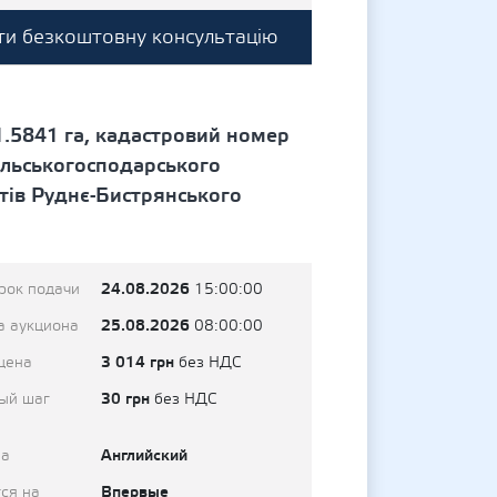
и безкоштовну консультацію
.5841 га, кадастровий номер
ільськогосподарського
тів Руднє-Бистрянського
24.08.2026
рок подачи
15:00:00
25.08.2026
а аукциона
08:00:00
3 014 грн
цена
без НДС
30 грн
ый шаг
без НДС
Английский
на
Впервые
ся на