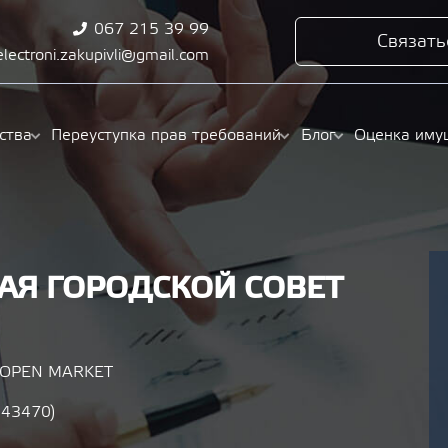
067 215 39 99
Связать
electroni.zakupivli@gmail.com
ства
Переуступка прав требований
Блог
Оценка иму
АЯ ГОРОДСКОЙ СОВЕТ
/ OPEN MARKET
343470)