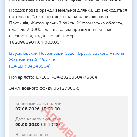
Продаж права оренди земельної ділянки, що знаходиться
на території, яка розташована за адресою: село
Покришів, Житомирський район, Житомирська область,
площею 2,0000 га, з цільовим призначенням - для
сінокосіння, кадастровий номер
1820983901:01:003:0011
Брусиловский Поселковый Совет Брусиловского Района
Житомирской Области
(UA-EDR 04348504)
Номер лота
LRE001-UA-20260504-75884
Землі водного фонду 06127000-8
Конечный срок подачи
Архивный
07.06.2026
15:00:00
Дата начала аукциона
08.06.2026
08:30:00
Начальная цена