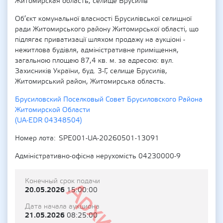
Житомирская область, селище Брусилів
Об’єкт комунальної власності Брусилівської селищної
ради Житомирського району Житомирської області, що
підлягає приватизації шляхом продажу на аукціоні -
нежитлова будівля, адміністративне приміщення,
загальною площею 87,4 кв. м. за адресою: вул.
Захисників України, буд. 3-Г, селище Брусилів,
Житомирський район, Житомирська область.
Брусиловский Поселковый Совет Брусиловского Района
Житомирской Области
(UA-EDR 04348504)
Номер лота
SPE001-UA-20260501-13091
Адміністративно-офісна нерухомість 04230000-9
Конечный срок подачи
20.05.2026
15:00:00
Дата начала аукциона
21.05.2026
08:25:00