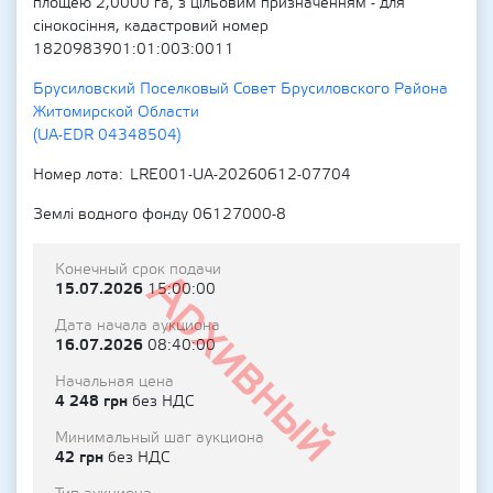
площею 2,0000 га, з цільовим призначенням - для
сінокосіння, кадастровий номер
1820983901:01:003:0011
Брусиловский Поселковый Совет Брусиловского Района
Житомирской Области
(UA-EDR 04348504)
Номер лота
LRE001-UA-20260612-07704
Землі водного фонду 06127000-8
Конечный срок подачи
Архивный
15.07.2026
15:00:00
Дата начала аукциона
16.07.2026
08:40:00
Начальная цена
4 248 грн
без НДС
Минимальный шаг аукциона
42 грн
без НДС