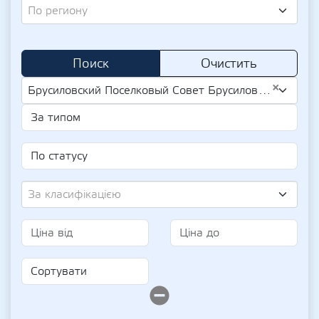
По региону
Поиск
Очистить
×
Брусиловский Поселковый Совет Брусиловского Района Житомирской Области (UA-EDR 04348504)
За класифікацією