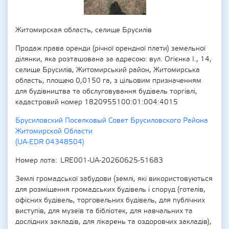
Житомирская область, селище Брусилів
Продаж права оренди (річної орендної плати) земельної
ділянки, яка розташована за адресою: вул. Огієнка І., 14,
селище Брусилів, Житомирський район, Житомирська
область, площею 0,0150 га, з цільовим призначенням
для будівництва та обслуговування будівель торгівлі,
кадастровий номер 1820955100:01:004:4015
Брусиловский Поселковый Совет Брусиловского Района
Житомирской Области
(UA-EDR 04348504)
Номер лота
LRE001-UA-20260625-51683
Землі громадської забудови (землі, які використовуються
для розміщення громадських будівель і споруд (готелів,
офісних будівель, торговельних будівель, для публічних
виступів, для музеїв та бібліотек, для навчальних та
дослідних закладів, для лікарень та оздоровчих закладів),