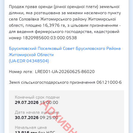
Продаж права оренди (річної орендної плати) земельної
ділянки, яка розташована за межами населеного пункту
села Соловіївка Житомирського району Житомирської
області, площею 16,3976 га, з цільовим призначенням -
для ведення фермерського господарства, кадастровий
номер 1820985600:03:000:0538
Брусиловский Поселковый Совет Брусиловского Района
Житомирской Области
(UA-EDR 04348504)
Номер лота
LRE001-UA-20260625-86020
Землі сільськогосподарського призначення 06121000-6
Конечный срок подачи
Архивный
29.07.2026
15:00:00
Дата начала аукциона
30.07.2026
09:25:00
Начальная цена
13 916 грн