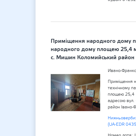
Приміщення народного дому пл
народного дому площею 25,4 м2 
с. Мишин Коломийський район 
Ивано-Франко
Приміщення н
технічному п
площею 25,4 
адресою вул. 
район Івано-
Нижньовербиз
(UA-EDR 043
Номер лота