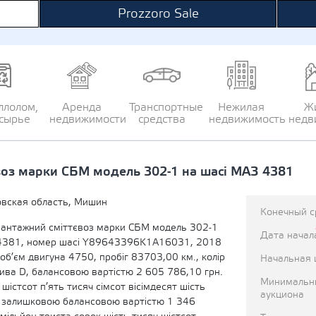
Prozzoro Sale
ллолом,
Аренда
Транспортные
Нежилая
Ж
сырье
недвижимости
средства
недвижимость
недв
воз марки СБМ модель 302-1 на шасі МАЗ 4381
вская область, Мишин
Конечный с
вантажний сміттєвоз марки СБМ модель 302-1
Дата начал
 4381, номер шасі Y89643396K1A16031, 2018
 об’єм двигуна 4750, пробіг 83703,00 км., колір
Начальная 
лива D, балансовою вартістю 2 605 786,10 грн.
Минимальн
 шістсот п’ять тисяч сімсот вісімдесят шість
аукциона
), залишковою балансовою вартістю 1 346