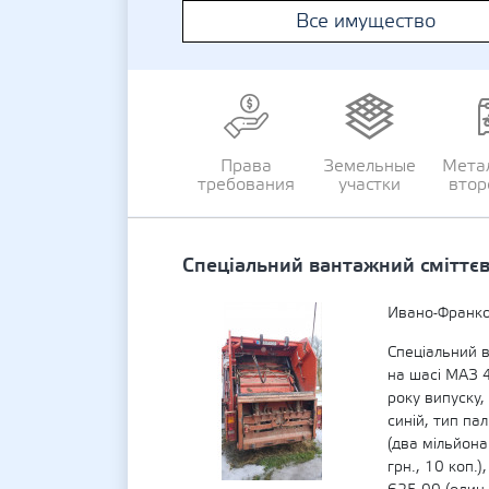
Все имущество
Права
Земельные
Мета
требования
участки
втор
Спеціальний вантажний сміттє
Ивано-Франко
Спеціальний 
на шасі МАЗ
року випуску,
синій, тип па
(два мільйона
грн., 10 коп.