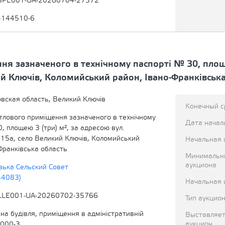
SPE001-UA-20260704-27372
4144510-6
я зазначеного в технічному паспорті № 30, площе
й Ключів, Коломийський район, Івано-Франківська
вская область, Великий Ключів
Конечный с
тлового приміщення зазначеного в технічному
Дата начал
, площею 3 (три) м², за адресою вул.
 15а, село Великий Ключів, Коломийський
Начальная 
Франківська область
Минимальн
аукциона
ька Сельский Совет
54083)
Начальная 
LLE001-UA-20260702-35766
Тип аукцио
на будівля, приміщення в адміністративній
Выставляет
аукцион
2000-3