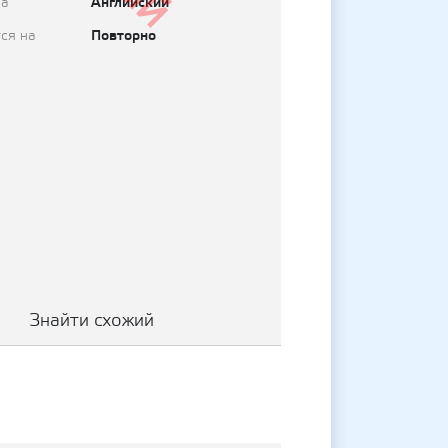
Английский
на
Повторно
ся на
Знайти схожий