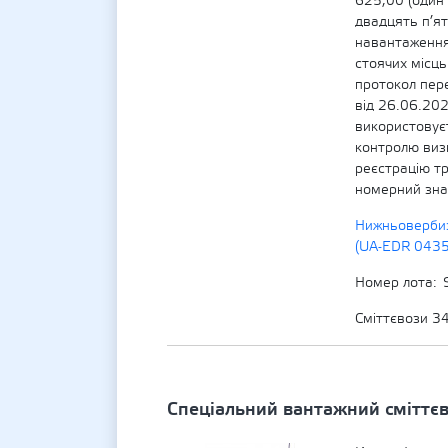
625,00 (один 
двадцять п’ят
навантаження 
стоячих місць
протокол пере
від 26.06.20
використовуєт
контролю виз
реєстрацію т
номерний зна
Нижньовербиз
(UA-EDR 043
Номер лота
Сміттєвози 3
Спеціальний вантажний сміттє