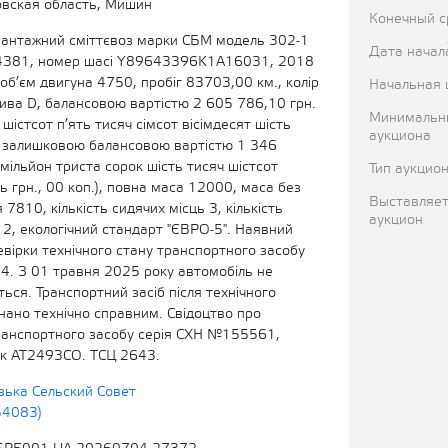
вская область, Мишин
Конечный с
вантажний сміттєвоз марки СБМ модель 302-1
Дата начал
 4381, номер шасі Y89643396K1A16031, 2018
 об’єм двигуна 4750, пробіг 83703,00 км., колір
Начальная 
лива D, балансовою вартістю 2 605 786,10 грн.
Минимальн
 шістсот п’ять тисяч сімсот вісімдесят шість
аукциона
), залишковою балансовою вартістю 1 346
мільйон триста сорок шість тисяч шістсот
Тип аукцио
ь грн., 00 коп.), повна маса 12000, маса без
Выставляет
7810, кількість сидячих місць 3, кількість
аукцион
 2, екологічний стандарт "ЄВРО-5". Наявний
вірки технічного стану транспортного засобу
24. З 01 травня 2025 року автомобіль не
ься. Транспортний засіб після технічного
нано технічно справним. Свідоцтво про
ранспортного засобу серія СХН №155561,
к АТ2493СО. ТСЦ 2643.
ька Сельский Совет
54083)