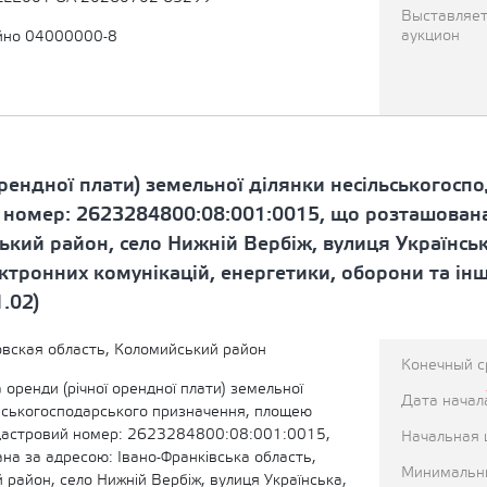
Выставляет
аукцион
йно 04000000-8
рендної плати) земельної ділянки несільськогосп
 номер: 2623284800:08:001:0015, що розташована 
кий район, село Нижній Вербіж, вулиця Українська
ектронних комунікацій, енергетики, оборони та ін
.02)
вская область, Коломийський район
Конечный с
оренди (річної орендної плати) земельної
Дата начал
льськогосподарського призначення, площею
дастровий номер: 2623284800:08:001:0015,
Начальная 
на за адресою: Івано-Франківська область,
Минимальн
район, село Нижній Вербіж, вулиця Українська,