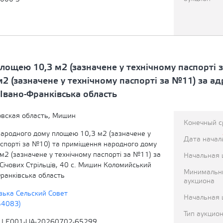
ощею 10,3 м2 (зазначене у технічному паспорті 
(зазначене у технічному паспорті за №11) за адр
Івано-Франківська область
вская область, Мишин
Конечный с
ародного дому площею 10,3 м2 (зазначене у
Дата начал
аспорті за №10) та приміщення народного дому
м2 (зазначене у технічному паспорті за №11) за
Начальная 
Січових Стрільців, 40 с. Мишин Коломийський
Минимальн
Франківська область
аукциона
ька Сельский Совет
Начальная 
54083)
Тип аукцио
LLE001-UA-20260702-65299