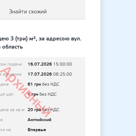
Знайти схожий
ю 3 (три) м², за адресою вул.
 область
16.07.2026
рок подачи
15:00:00
Архивный
17.07.2026
а аукциона
08:25:00
61 грн
цена
без НДС
1 грн
ый шаг
без НДС
20 грн
цена за кв.м
без НДС
Английский
на
Впервые
ся на