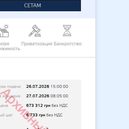
СЕТАМ
илая
Приватизация
Банкротство
ижимость
26.07.2026
рок подачи
15:00:00
Архивный
27.07.2026
а аукциона
08:05:00
673 312 грн
цена
без НДС
6 733 грн
ый шаг
без НДС