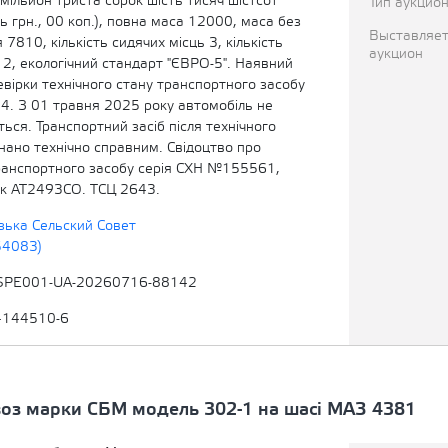
мільйон триста сорок шість тисяч шістсот
Тип аукцио
ь грн., 00 коп.), повна маса 12000, маса без
Выставляет
7810, кількість сидячих місць 3, кількість
аукцион
 2, екологічний стандарт "ЄВРО-5". Наявний
вірки технічного стану транспортного засобу
24. З 01 травня 2025 року автомобіль не
ься. Транспортний засіб після технічного
нано технічно справним. Свідоцтво про
ранспортного засобу серія СХН №155561,
к АТ2493СО. ТСЦ 2643.
ька Сельский Совет
54083)
SPE001-UA-20260716-88142
4144510-6
воз марки СБМ модель 302-1 на шасі МАЗ 4381