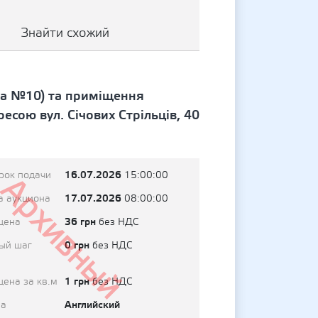
Знайти схожий
за №10) та приміщення
есою вул. Січових Стрільців, 40
16.07.2026
рок подачи
15:00:00
Архивный
17.07.2026
а аукциона
08:00:00
36 грн
цена
без НДС
0 грн
ый шаг
без НДС
1 грн
цена за кв.м
без НДС
Английский
на