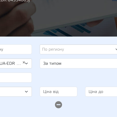
-EDR 04354083)
По региону
×
04354083)