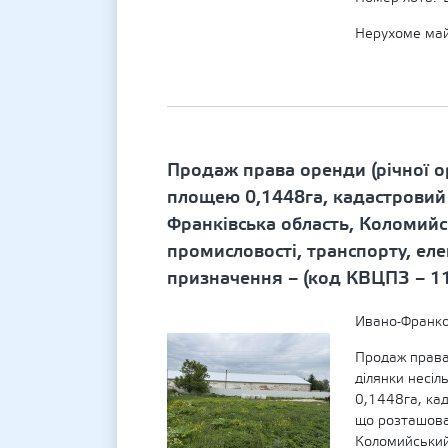
Нерухоме ма
Продаж права оренди (річної о
площею 0,1448га, кадастровий
Франківська область, Коломийсь
промисловості, транспорту, ел
призначення – (код КВЦПЗ – 11
Ивано-Франко
Продаж права 
ділянки несі
0,1448га, ка
що розташова
Коломийський 