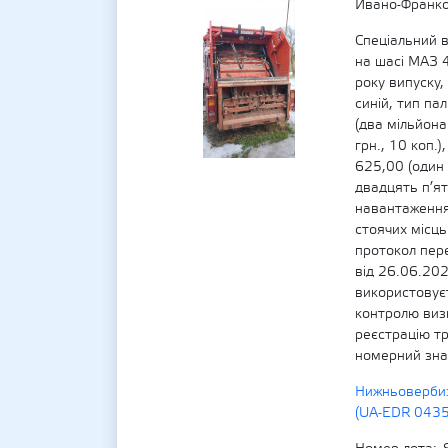
Ивано-Франко
Спеціальний 
на шасі МАЗ
року випуску,
синій, тип па
(два мільйона
грн., 10 коп.
625,00 (один 
двадцять п’ят
навантаження 
стоячих місць
протокол пере
від 26.06.20
використовуєт
контролю виз
реєстрацію т
номерний зна
Нижньовербиз
(UA-EDR 043