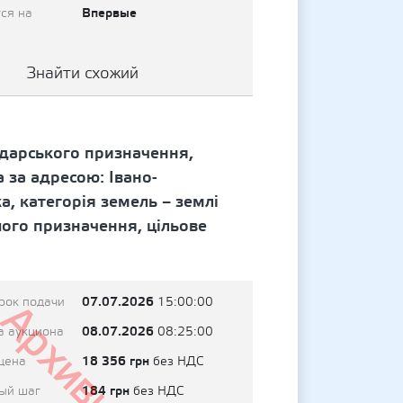
Впервые
ся на
Знайти схожий
одарського призначення,
за адресою: Івано-
, категорія земель – землі
шого призначення, цільове
07.07.2026
рок подачи
15:00:00
Архивный
08.07.2026
а аукциона
08:25:00
18 356 грн
цена
без НДС
184 грн
ый шаг
без НДС