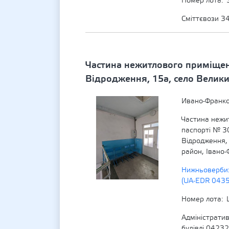
Номер лота
Сміттєвози 3
Частина нежитлового приміщенн
Відродження, 15а, село Велики
Ивано-Франко
Частина нежи
паспорті № 30
Відродження,
район, Івано-
Нижньовербиз
(UA-EDR 043
Номер лота
Адміністратив
будівлі 0423