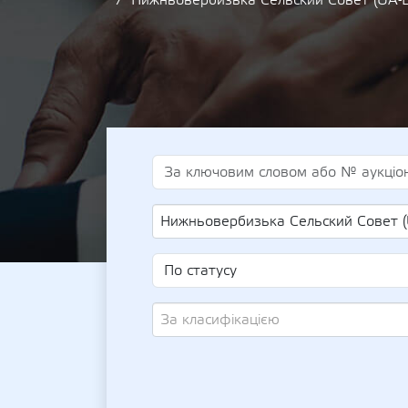
Нижньовербизька Сельский Совет (UA
Нижньовербизька Сельский Совет (UA-EDR 
За класифікацією