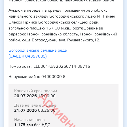
Ивано-Франковская область, Івано-Франківський район
Аукціон з передачі в оренду приміщення харчоблоку
навчального закладу Богородчанського ліцею № 1 імені
Олекси Гірника Богородчанської селищної ради,
загальною площею 157,60 м.кв., розташоване за
адресою: Івано-Франківська область, Івано-Франківський
район, с-ще Богородчани, вул. Грушевського,12.
Богородчанська селищна рада
(UA-EDR 04357035)
Номер лота
LLE001-UA-20260714-85715
Нерухоме майно 04000000-8
Конечный срок подачи
Архивный
20.07.2026
15:00:00
Дата начала аукциона
21.07.2026
08:25:00
Начальная цена
1 175 грн
без НДС