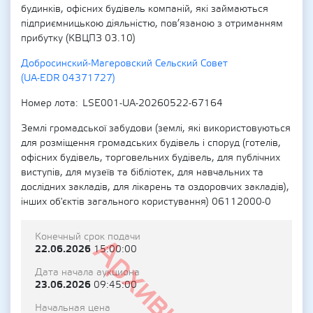
будинків, офісних будівель компаній, які займаються
підприємницькою діяльністю, пов’язаною з отриманням
прибутку (КВЦПЗ 03.10)
Добросинский-Магеровский Сельский Совет
(UA-EDR 04371727)
Номер лота
LSE001-UA-20260522-67164
Землі громадської забудови (землі, які використовуються
для розміщення громадських будівель і споруд (готелів,
офісних будівель, торговельних будівель, для публічних
виступів, для музеїв та бібліотек, для навчальних та
дослідних закладів, для лікарень та оздоровчих закладів),
інших об'єктів загального користування) 06112000-0
Конечный срок подачи
Архивный
22.06.2026
15:00:00
Дата начала аукциона
23.06.2026
09:45:00
Начальная цена