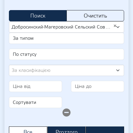
Поиск
Очистить
×
Добросинский-Магеровский Сельский Совет (UA-EDR 04371727)
За класифікацією
Prozzoro
Все