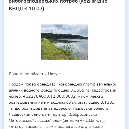
рибогосподарських потреб (код згідно
КВЦПЗ-10.07)
Львовская область, Цитуля
Продаж права оренди (річної орендної плати) земельної
ділянки водного фонду площею 3,3555 га, кадастровий
номер: 4622784600:12:000:0002, у комплексі з
розташованим на ній водним об’єктом площею 3,1303
га, що розташована за адресою: Львівська область,
Львівський район, на території Добросинсько-
Магерівської сільської ради (за межами с.Цитуля),
категорія земель – землі водного фонду, цільове