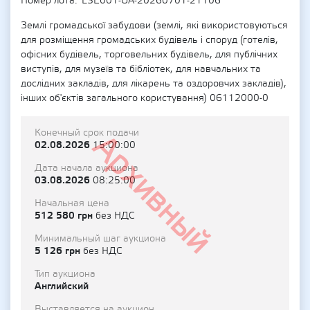
Номер лота
LSE001-UA-20260701-21106
Землі громадської забудови (землі, які використовуються
для розміщення громадських будівель і споруд (готелів,
офісних будівель, торговельних будівель, для публічних
виступів, для музеїв та бібліотек, для навчальних та
дослідних закладів, для лікарень та оздоровчих закладів),
інших об'єктів загального користування) 06112000-0
Конечный срок подачи
Архивный
02.08.2026
15:00:00
Дата начала аукциона
03.08.2026
08:25:00
Начальная цена
512 580 грн
без НДС
Минимальный шаг аукциона
5 126 грн
без НДС
Тип аукциона
Английский
Выставляется на аукцион