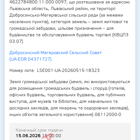
4622784800:11:000:0097, що розташована за адресою:
Львівська область, Львівський район, на території
Добросинсько-Магерівської сільської ради (за межами
населених пунктів), категорія земель – землі житлової та
громадської забудови, цільове призначення – для
будівництва та обслуговування будівель торгівлі (КВЦПЗ
03.07).
Добросинский-Магеровский Сельский Совет
(UA-EDR 04371727)
Номер лота
LSE001-UA-20260515-18323
Землі громадської забудови (землі, які використовуються
для розміщення громадських будівель і споруд (готелів,
офісних будівель, торговельних будівель, для публічних
виступів, для музеїв та бібліотек, для навчальних та
дослідних закладів, для лікарень та оздоровчих закладів),
інших об'єктів загального користування) 06112000-0
Конечный срок подачи
15.06.2026
15:00:00