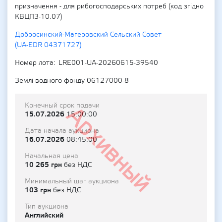
призначення - для рибогосподарських потреб (код згідно
КВЦПЗ-10.07)
Добросинский-Магеровский Сельский Совет
(UA-EDR 04371727)
Номер лота
LRE001-UA-20260615-39540
Землі водного фонду 06127000-8
Конечный срок подачи
Архивный
15.07.2026
15:00:00
Дата начала аукциона
16.07.2026
08:45:00
Начальная цена
10 265 грн
без НДС
Минимальный шаг аукциона
103 грн
без НДС
Тип аукциона
Английский