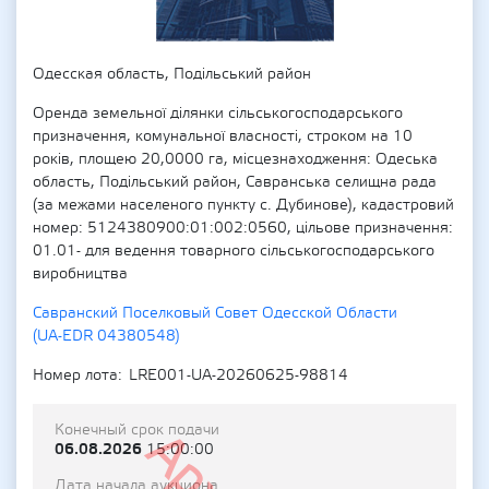
Одесская область, Подільський район
Оренда земельної ділянки сільськогосподарського
призначення, комунальної власності, строком на 10
років, площею 20,0000 га, місцезнаходження: Одеська
область, Подільський район, Савранська селищна рада
(за межами населеного пункту с. Дубинове), кадастровий
номер: 5124380900:01:002:0560, цільове призначення:
01.01- для ведення товарного сільськогосподарського
виробництва
Савранский Поселковый Совет Одесской Области
(UA-EDR 04380548)
Номер лота
LRE001-UA-20260625-98814
Конечный срок подачи
06.08.2026
15:00:00
Дата начала аукциона