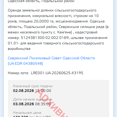
Одесская область, Подільський район
Оренда земельної ділянки сільськогосподарського
призначення, комунальної власності, строком на 10
років, площею 20,0000 га, місцезнаходження: Одеська
область, Подільський район, Савранська селищна рада (в
межах населеного пункту с. Кам'яне) , кадастровий
номер: 5124381300:02:002:0169, цільове призначення:
01.01- для ведення товарного сільськогосподарського
виробництва
Савранский Поселковый Совет Одесской Области
(UA-EDR 04380548)
Номер лота
LRE001-UA-20260625-43195
Конечный срок подачи
Архивный
02.08.2026
15:00:00
Дата начала аукциона
03.08.2026
08:35:00
Начальная цена