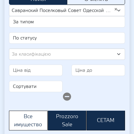
×
Савранский Поселковый Совет Одесской Области (UA-EDR 04380548)
За класифікацією
Prozzoro
Все
СЕТАМ
Sale
имущество