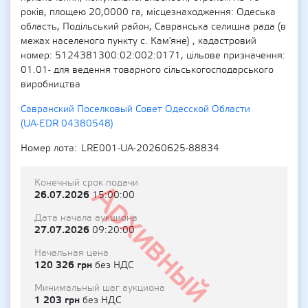
років, площею 20,0000 га, місцезнаходження: Одеська
область, Подільський район, Савранська селищна рада (в
межах населеного пункту с. Кам'яне) , кадастровий
номер: 5124381300:02:002:0171, цільове призначення:
01.01- для ведення товарного сільськогосподарського
виробництва
Савранский Поселковый Совет Одесской Области
(UA-EDR 04380548)
Номер лота
LRE001-UA-20260625-88834
Конечный срок подачи
Архивный
26.07.2026
15:00:00
Дата начала аукциона
27.07.2026
09:20:00
Начальная цена
120 326 грн
без НДС
Минимальный шаг аукциона
1 203 грн
без НДС