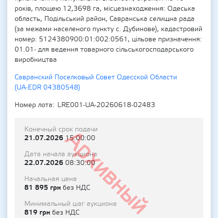
років, площею 12,3698 га, місцезнаходження: Одеська
область, Подільський район, Савранська селищна рада
(за межами населеного пункту с. Дубинове), кадастровий
номер: 5124380900:01:002:0561, цільове призначення:
01.01- для ведення товарного сільськогосподарського
виробництва
Савранский Поселковый Совет Одесской Области
(UA-EDR 04380548)
Номер лота
LRE001-UA-20260618-02483
Конечный срок подачи
Архивный
21.07.2026
15:00:00
Дата начала аукциона
22.07.2026
08:30:00
Начальная цена
81 895 грн
без НДС
Минимальный шаг аукциона
819 грн
без НДС