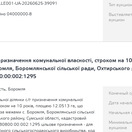
LLE001-UA-20260625-39091
Тип аукцио
йно 04000000-8
Выставляет
аукцион
призначення комунальної власності, строком на 10
мля, Боромлянської сільської ради, Охтирського р
0:00:002:1295
сть, Боромля
Конечный с
ьної ділянки с/г призначення комунальної
Дата начал
роком на 10 років, площею 12.0513 га, що
за межами с. Боромля, Боромлянської сільської
Начальная 
кого району, Сумської області, кадастровий
Минимальн
0800:00:002:1295 цільове призначення - для
аукциона
рного сільськогосподарського виробництва, код