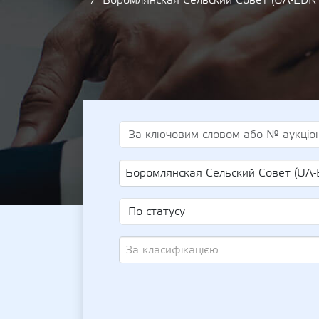
Боромлянская Сельский Совет (UA-EDR
Боромлянская Сельский Совет (UA-EDR 
За класифікацією