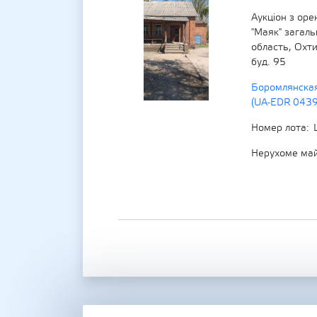
Аукціон з ор
"Маяк" загал
область, Охт
буд. 95
Боромлянская
(UA-EDR 043
Номер лота
Нерухоме ма