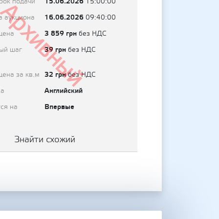
15.06.2026
рок подачи
15:00:00
Архивный
16.06.2026
а аукциона
09:40:00
3 859 грн
цена
без НДС
39 грн
ый шаг
без НДС
32 грн
цена за кв.м
без НДС
Английский
на
Впервые
ся на
Знайти схожий