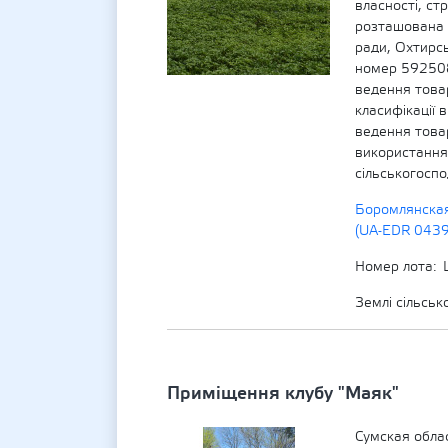
власності, ст
розташована 
ради, Охтирсь
номер 592508
ведення това
класифікації 
ведення това
використання 
сільськогосп
Боромлянская
(UA-EDR 043
Номер лота
Землі сільсь
Приміщення клубу "Маяк"
Сумская обла