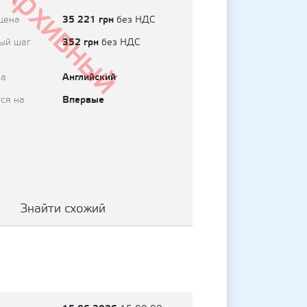
Архивный
35 221 грн
цена
без НДС
352 грн
ый шаг
без НДС
Английский
на
Впервые
ся на
Знайти схожий