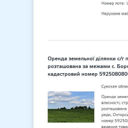
Номер лота
Нерухоме ма
Оренда земельної ділянки с/г 
розташована за межами с. Боро
кадастровий номер 592508080
Сумская обла
Оренда земел
власності, ст
розташована 
ради, Охтирсь
номер 592508
ведення това