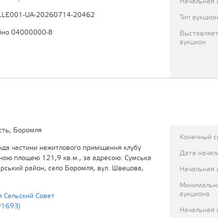
Начальная 
LLE001-UA-20260714-20462
Тип аукцио
йно 04000000-8
Выставляет
аукцион
сть, Боромля
Конечный с
енда частини нежитлового приміщення клубу
Дата начал
ьною площею 121,9 кв.м., за адресою: Сумська
ирський район, село Боромля, вул. Швецова,
Начальная 
Минимальн
аукциона
 Сельский Совет
91693)
Начальная 