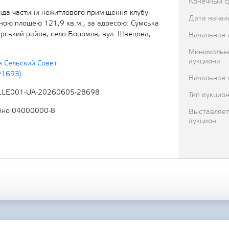
Конечный с
енда частини нежитлового приміщення клубу
Дата начал
ьною площею 121,9 кв.м., за адресою: Сумська
ирський район, село Боромля, вул. Швецова,
Начальная 
Минимальн
аукциона
 Сельский Совет
91693)
Начальная 
LLE001-UA-20260605-28698
Тип аукцио
йно 04000000-8
Выставляет
аукцион