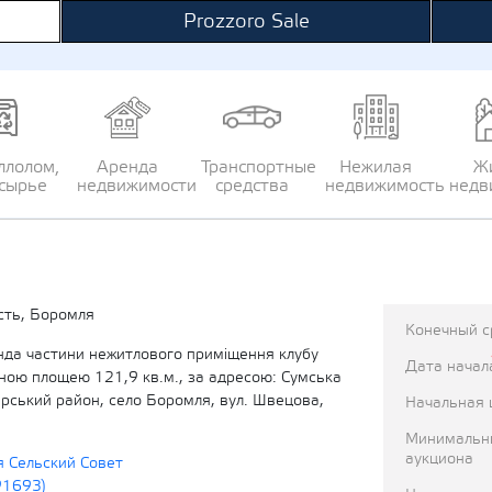
Prozzoro Sale
ллолом,
Аренда
Транспортные
Нежилая
Ж
сырье
недвижимости
средства
недвижимость
недв
сть, Боромля
Конечный с
енда частини нежитлового приміщення клубу
Дата начал
ьною площею 121,9 кв.м., за адресою: Сумська
ирський район, село Боромля, вул. Швецова,
Начальная 
Минимальн
аукциона
 Сельский Совет
91693)