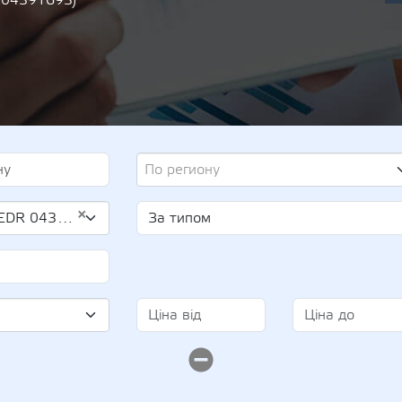
 04391693)
По региону
×
04391693)