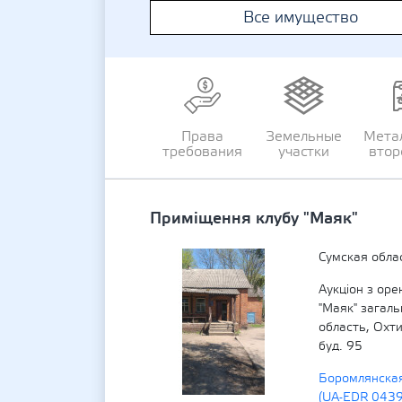
Все имущество
Права
Земельные
Мета
требования
участки
втор
Приміщення клубу "Маяк"
Сумская обла
Аукціон з ор
"Маяк" загал
область, Охт
буд. 95
Боромлянская
(UA-EDR 043