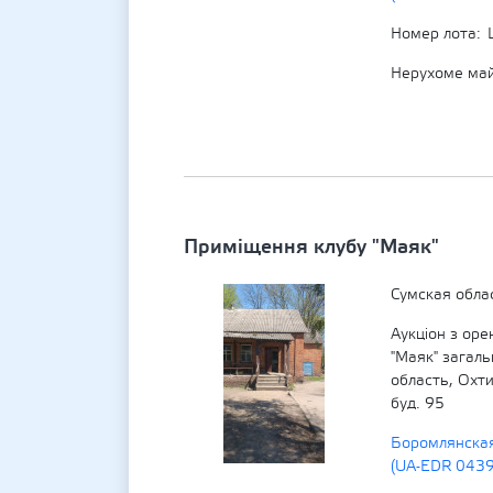
Номер лота
Нерухоме ма
Приміщення клубу "Маяк"
Сумская обла
Аукціон з ор
"Маяк" загал
область, Охт
буд. 95
Боромлянская
(UA-EDR 043