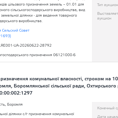
видів цільового призначення земель – 01.01 для
Тип аукцио
рного сільськогосподарського виробництва, вид
Выставляет
земельної ділянки - для ведення товарного
аукцион
одарського виробництва.
 Сельский Совет
91693)
LRE001-UA-20260622-28792
когосподарського призначення 06121000-6
призначення комунальної власності, строком на 10
мля, Боромлянської сільської ради, Охтирського р
0:00:002:1297
сть, Боромля
Конечный с
ьної ділянки с/г призначення комунальної
Дата начал