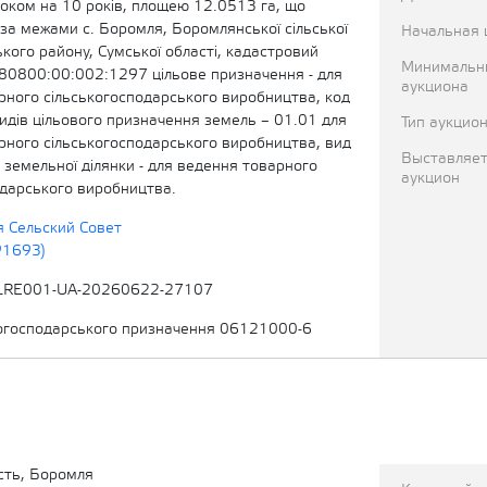
роком на 10 років, площею 12.0513 га, що
за межами с. Боромля, Боромлянської сільської
Начальная 
кого району, Сумської області, кадастровий
Минимальн
0800:00:002:1297 цільове призначення - для
аукциона
рного сільськогосподарського виробництва, код
видів цільового призначення земель – 01.01 для
Тип аукцио
рного сільськогосподарського виробництва, вид
Выставляет
земельної ділянки - для ведення товарного
аукцион
одарського виробництва.
 Сельский Совет
91693)
LRE001-UA-20260622-27107
когосподарського призначення 06121000-6
сть, Боромля