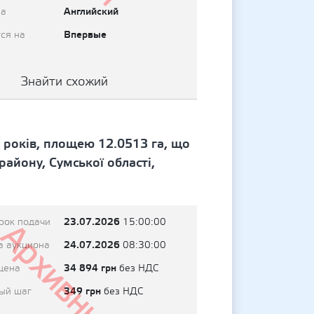
Английский
на
Впервые
ся на
Знайти схожий
 років, площею 12.0513 га, що
айону, Сумської області,
23.07.2026
рок подачи
15:00:00
Архивный
24.07.2026
а аукциона
08:30:00
34 894 грн
цена
без НДС
349 грн
ый шаг
без НДС