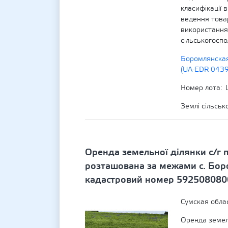
класифікації 
ведення това
використання 
сільськогосп
Боромлянская
(UA-EDR 043
Номер лота
Землі сільсь
Оренда земельної ділянки с/г 
розташована за межами с. Боро
кадастровий номер 592508080
Сумская обла
Оренда земел