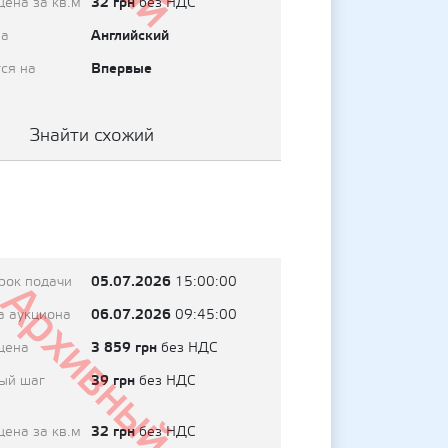
32 грн
цена за кв.м
без НДС
Английский
на
Впервые
ся на
Знайти схожий
05.07.2026
рок подачи
15:00:00
Архивный
06.07.2026
а аукциона
09:45:00
3 859 грн
цена
без НДС
39 грн
ый шаг
без НДС
32 грн
цена за кв.м
без НДС