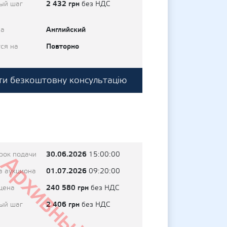
2 432 грн
ый шаг
без НДС
Английский
на
Повторно
ся на
и безкоштовну консультацію
30.06.2026
рок подачи
15:00:00
Архивный
01.07.2026
а аукциона
09:20:00
240 580 грн
цена
без НДС
2 406 грн
ый шаг
без НДС