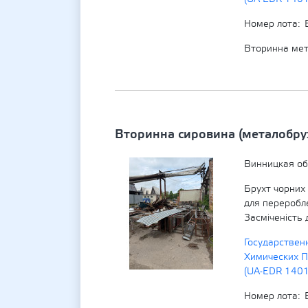
Номер лота
Вторинна мет
Вторинна сировина (металобру
Винницкая об
Брухт чорних
для переробл
Засміченість 
Государствен
Химических П
(UA-EDR 140
Номер лота