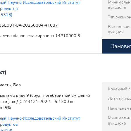
Минимальн
ный Научно-Исследовательский Институт
аукциона
родуктов
15318)
Тип аукцио
BSE001-UA-20260804-41637
Выставляет
аукцион
алева відновлена сировина 14910000-3
Замовит
хт)
ласть, Бар
Конечный с
 металів виду 9 (брухт негабаритний змішаний
Дата начал
ення) за ДСТУ 4121:2022 – 52 300 кг.
до 5%.
Начальная 
Минимальн
ный Научно-Исследовательский Институт
аукциона
родуктов
15318)