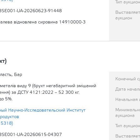
Тип аукцио
BSE001-UA-20260623-91448
Выставляет
аукцион
алева відновлена сировина 14910000-3
хт)
ласть, Бар
Конечный с
 металів виду 9 (брухт негабаритний змішаний
Дата начал
ення) за ДСТУ 4121:2022 – 52 300 кг.
до 5%.
Начальная 
Минимальн
ный Научно-Исследовательский Институт
аукциона
родуктов
15318)
Тип аукцио
BSE001-UA-20260615-04307
Выставляет