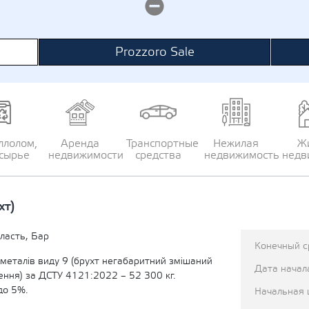
Prozzoro Sale
ллолом,
Аренда
Транспортные
Нежилая
Ж
сырье
недвижимости
средства
недвижимость
недв
хт)
ласть, Бар
Конечный с
 металів виду 9 (брухт негабаритний змішаний
Дата начал
ення) за ДСТУ 4121:2022 – 52 300 кг.
до 5%.
Начальная 