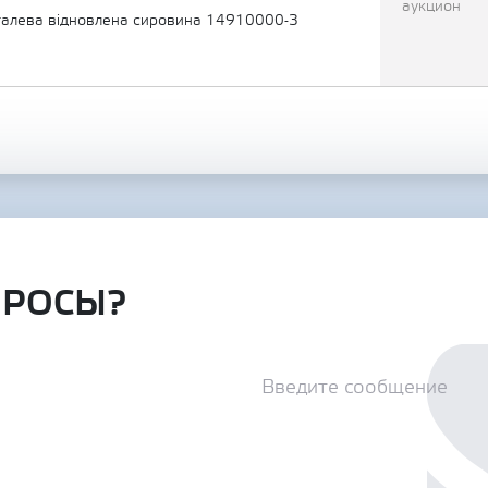
аукцион
алева відновлена сировина 14910000-3
ПРОСЫ?