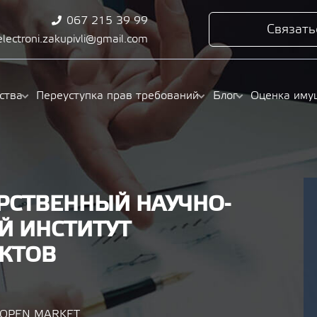
067 215 39 99
Связать
electroni.zakupivli@gmail.com
ства
Переуступка прав требований
Блог
Оценка иму
РСТВЕННЫЙ НАУЧНО-
Й ИНСТИТУТ
КТОВ
/ OPEN MARKET