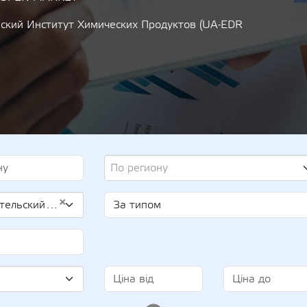
ский Институт Химических Продуктов (UA-EDR
По региону
×
 (UA-EDR 14015318)