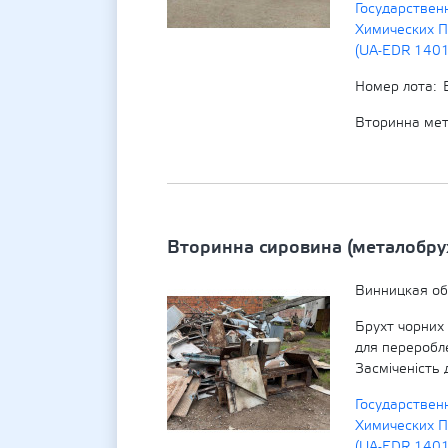
Государствен
Химических П
(UA-EDR 140
Номер лота
Вторинна мет
Вторинна сировина (металобру
Винницкая об
Брухт чорних
для переробл
Засміченість 
Государствен
Химических П
(UA-EDR 140