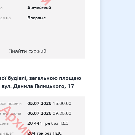
Английский
на
Впервые
ся на
Знайти схожий
ої будівлі, загальною площею
 вул. Данила Галицького, 17
05.07.2026
рок подачи
15:00:00
Архивный
06.07.2026
а аукциона
09:25:00
20 441 грн
цена
без НДС
204 грн
ый шаг
без НДС