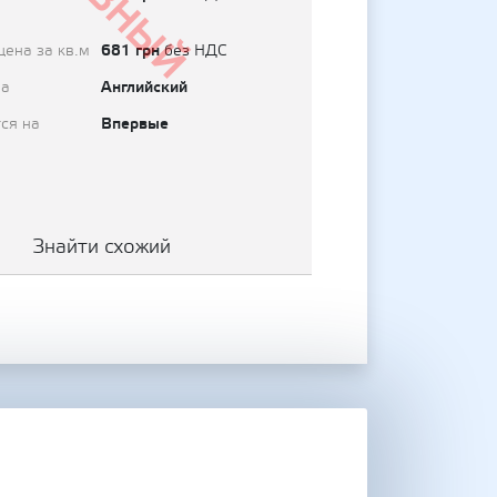
681 грн
цена за кв.м
без НДС
Английский
на
Впервые
ся на
Знайти схожий