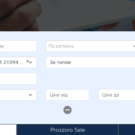
По региону
×
1094100)
Prozzoro Sale