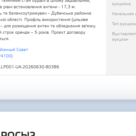
 технічний стан будівлі в цілому задовільний,
аукциона
а рівні встановлення антени - 17,3 м.
 та балансоутримувач – Дубенська районна
Начальная 
кої області. Профіль використання (цільове
Тип аукцио
– для розміщення антен та обладнання зв'язку.
 строк оренди – 5 років. Проєкт договору
Выставляет
ться.
аукцион
йонный Совет
94100)
LLP001-UA-20260630-80386
ПРОСЫ?