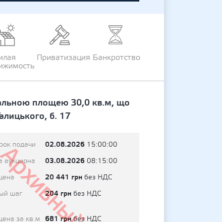
илая
Приватизация
Банкротство
ижимость
агальною площею 30,0 кв.м, що
алицького, б. 17
02.08.2026
рок подачи
15:00:00
Архивный
03.08.2026
а аукциона
08:15:00
20 441 грн
цена
без НДС
204 грн
ый шаг
без НДС
681 грн
цена за кв.м
без НДС