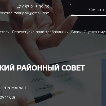
067 215 39 99
Связать
electroni.zakupivli@gmail.com
ства
Переуступка прав требований
Блог
Оценка иму
КИЙ РАЙОННЫЙ СОВЕТ
/ OPEN MARKET
1094100)