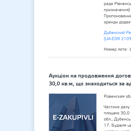
рада Рівненсь
призначення) 
Пропонований
оренди додає
Дубенский Ра
(UA-EDR 210
Номер лота
Аукціон на продовження догово
30,0 кв.м, що знаходиться за а
Ровенская об
Частина даху 
площею 30,0 
обл., Дубенсь
17. Будівля це