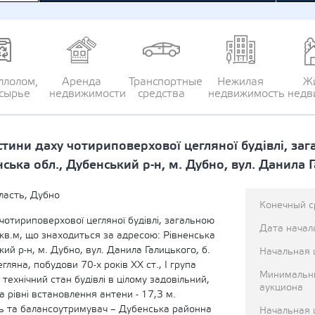
ллолом,
Аренда
Транспортные
Нежилая
Ж
сырье
недвижимости
средства
недвижимость
недв
стини даху чотириповерхової цегляної будівлі, з
ська обл., Дубенський р-н, м. Дубно, вул. Данила Г
ласть, Дубно
Конечный с
чотириповерхової цегляної будівлі, загальною
Дата начал
кв.м, що знаходиться за адресою: Рівненська
кий р-н, м. Дубно, вул. Данила Галицького, б.
Начальная 
гляна, побудови 70-х років ХХ ст., І група
Минимальн
 технічний стан будівлі в цілому задовільний,
аукциона
а рівні встановлення антени - 17,3 м.
 та балансоутримувач – Дубенська районна
Начальная 