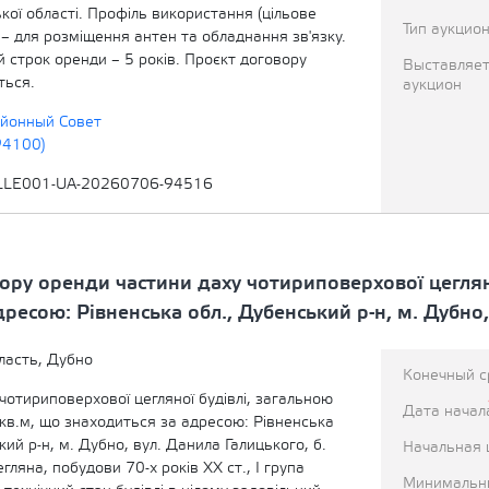
кої області. Профіль використання (цільове
Тип аукцио
– для розміщення антен та обладнання зв'язку.
 строк оренди – 5 років. Проєкт договору
Выставляет
ться.
аукцион
йонный Совет
94100)
LLE001-UA-20260706-94516
ру оренди частини даху чотириповерхової цеглян
дресою: Рівненська обл., Дубенський р-н, м. Дубно,
ласть, Дубно
Конечный с
чотириповерхової цегляної будівлі, загальною
Дата начал
кв.м, що знаходиться за адресою: Рівненська
кий р-н, м. Дубно, вул. Данила Галицького, б.
Начальная 
гляна, побудови 70-х років ХХ ст., І група
Минимальн