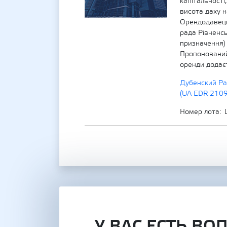
капітальності,
висота даху н
Орендодавець
рада Рівненсь
призначення) 
Пропонований
оренди додає
Дубенский Ра
(UA-EDR 210
Номер лота
У ВАС ЕСТЬ ВО