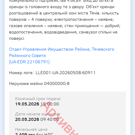
Комунального підприємства «Тиса». Вхід до об’єкта
оренди із головного входу та з двору. Об’єкт оренди
розташований в центральній зоні міста Тячів. кількість
поверхів – 4 поверхи; електропостачання – наявне;
газове опалення – наявне; стан приміщення — добрий;
водопостачання, водовідведення, санвузол спільні на
поверсі
Отдел Управления Имуществом Района, Тячевского
Районного Совета
(UA-EDR 22106791)
Номер лота
LLE001-UA-20260508-60911
Нерухоме майно 04000000-8
Конечный срок подачи
Архивный
19.05.2026
15:00:00
Дата начала аукциона
20.05.2026
09:40:00
Начальная цена
2 409 грн