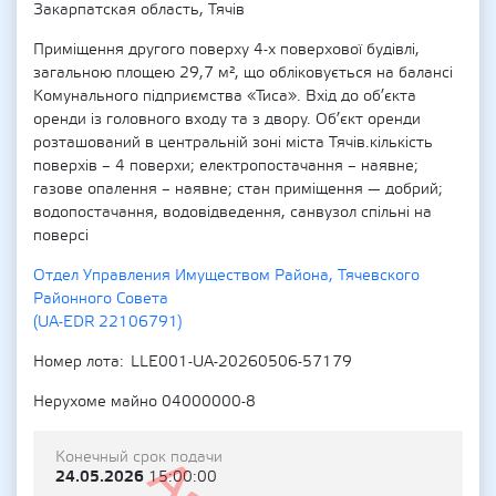
Закарпатская область, Тячів
Приміщення другого поверху 4-х поверхової будівлі,
загальною площею 29,7 м², що обліковується на балансі
Комунального підприємства «Тиса». Вхід до об’єкта
оренди із головного входу та з двору. Об’єкт оренди
розташований в центральній зоні міста Тячів.кількість
поверхів – 4 поверхи; електропостачання – наявне;
газове опалення – наявне; стан приміщення — добрий;
водопостачання, водовідведення, санвузол спільні на
поверсі
Отдел Управления Имуществом Района, Тячевского
Районного Совета
(UA-EDR 22106791)
Номер лота
LLE001-UA-20260506-57179
Нерухоме майно 04000000-8
Конечный срок подачи
24.05.2026
15:00:00