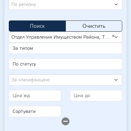
По региону
Поиск
Очистить
×
Отдел Управления Имуществом Района, Тячевского Районного Совета (UA-EDR 22106791)
За класифікацією