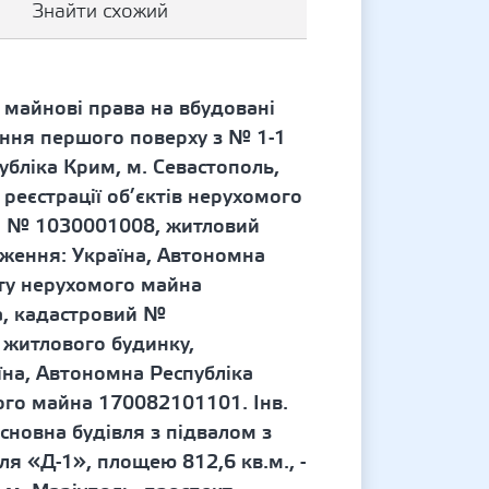
Знайти схожий
 майнові права на вбудовані
ення першого поверху з № 1-1
бліка Крим, м. Севастополь,
 реєстрації об’єктів нерухомого
в. № 1030001008, житловий
ження: Україна, Автономна
кту нерухомого майна
а, кадастровий №
 житлового будинку,
їна, Автономна Республіка
ого майна 170082101101. Інв.
сновна будівля з підвалом з
ля «Д-1», площею 812,6 кв.м., -