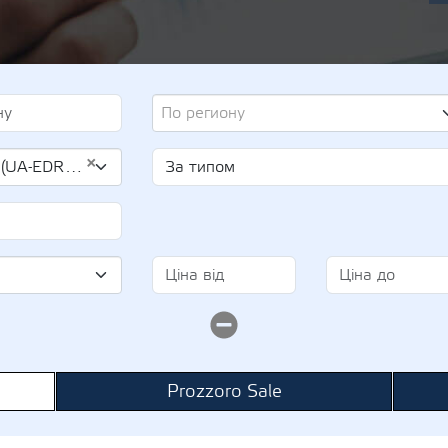
По региону
×
 25959784)
Prozzoro Sale