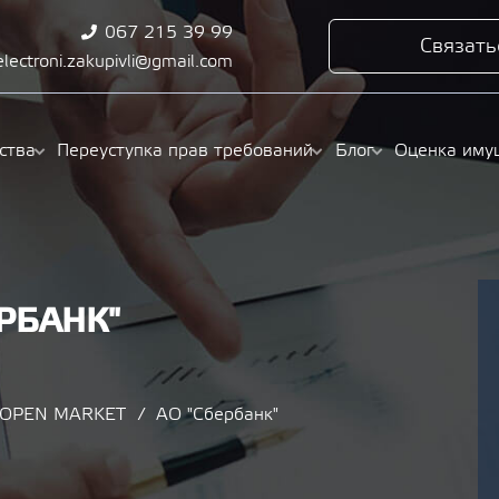
067 215 39 99
Связать
electroni.zakupivli@gmail.com
ства
Переуступка прав требований
Блог
Оценка иму
РБАНК"
/ OPEN MARKET
АО "Сбербанк"