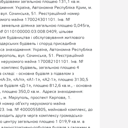
обудовами загальною площею 131,1 кв.м.
дження: Україна, Автономна Республіка Крим, м.
вул. Сочинська, 51. Реєстраційний номер
хомого майна 170024301101. Інв. №
земельна ділянка загальною площею 0,045га,
 № 0110100000:03:008:0409, цільове
для будівництва і обслуговування житлового
одарських будівель і споруд присадибна
еса знаходження: Україна, Автономна Республіка
ерополь, вул. Сочинська, 51. Реєстраційний
у нерухомого майна 170082101101. Інв. №
комплекс будівель, загальною площею 4
 складі: - основна будівля з підвалом з
«А-3», «А/п», «А1-1», «А2-1», площею 3130,5
вна будівля «Д-1», площею 812,6 кв.м., - основна
, площею 350,0 кв.м.. Адреса знаходження:
, м. Маріуполь, проспект Карпова, 1.
й номер об’єкту нерухомого майна
. Інв. № 4000055805, майновий комплекс, до
входить друга черга комплексу громадсько-
о центру загальною площею 1 019,9 кв.м. в
 - адміністративно-побутова будівля з гаражем в