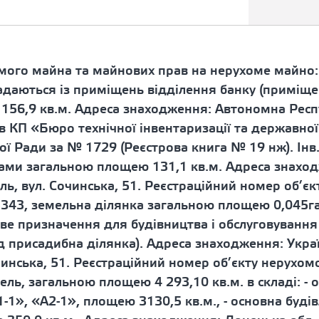
омого майна та майнових прав на нерухоме майно:
адаються із приміщень відділення банку (приміщ
156,9 кв.м. Адреса знаходження: Автономна Респу
 в КП «Бюро технічної інвентаризації та державної
ої Ради за № 1729 (Реєстрова книга № 19 нж). Ін
ами загальною площею 131,1 кв.м. Адреса знаход
ль, вул. Сочинська, 51. Реєстраційний номер об’є
343, земельна ділянка загальною площею 0,045г
ве призначення для будівництва і обслуговування
уд присадибна ділянка). Адреса знаходження: Укра
чинська, 51. Реєстраційний номер об’єкту нерухом
ь, загальною площею 4 293,10 кв.м. в складі: - о
1», «А2-1», площею 3130,5 кв.м., - основна будів