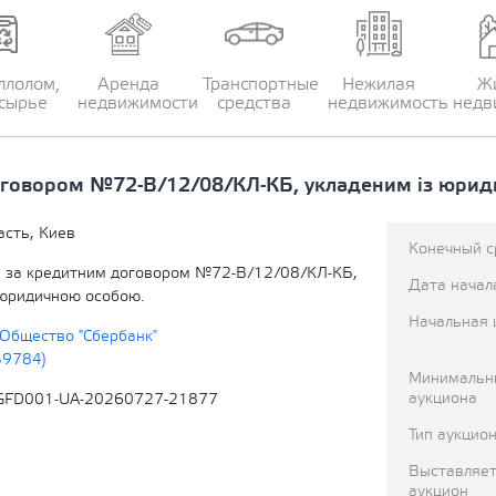
ллолом,
Аренда
Транспортные
Нежилая
Ж
сырье
недвижимости
средства
недвижимость
недв
оговором №72-В/12/08/КЛ-КБ, укладеним із юрид
асть, Киев
Конечный с
 за кредитним договором №72-В/12/08/КЛ-КБ,
Дата начал
 юридичною особою.
Начальная 
Общество "Сбербанк"
59784)
Минимальн
аукциона
GFD001-UA-20260727-21877
Тип аукцио
Выставляет
аукцион