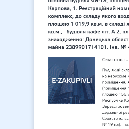
основна будівля «И-1», площею
Карпова, 1. Реєстраційний но
комплекс, до складу якого вхо
площею 1 019,9 кв.м. в складі 
кв.м., - будівля кафе літ. А-2,
знаходження: Донецька область
майна 2389901714101. Інв. №
Севастополь,
Пул, який ск
на нерухоме 
приміщення, я
(приміщення 
площею 156,9
Республіка Кр
Зареєстровано
державної реє
Севастопольс
№ 19 нж). Ін