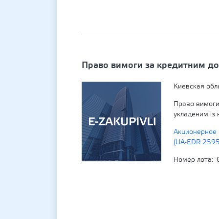
Право вимоги за кредитним д
Киевская обл
Право вимоги
укладеним із
Акционерное 
(UA-EDR 259
Номер лота