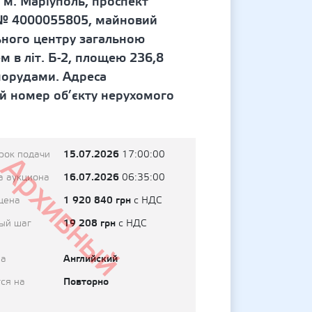
 м. Маріуполь, проспект
. № 4000055805, майновий
ьного центру загальною
м в літ. Б-2, площею 236,8
спорудами. Адреса
ий номер об’єкту нерухомого
15.07.2026
рок подачи
17:00:00
Архивный
16.07.2026
а аукциона
06:35:00
1 920 840 грн
цена
с НДС
19 208 грн
ый шаг
с НДС
Английский
на
Повторно
ся на