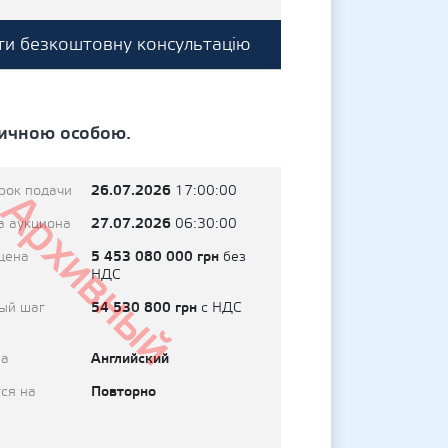
и безкоштовну консультацію
ичною особою.
26.07.2026
рок подачи
17:00:00
Архивный
27.07.2026
а аукциона
06:30:00
5 453 080 000 грн
цена
без
НДС
54 530 800 грн
ый шаг
с НДС
Английский
на
Повторно
ся на