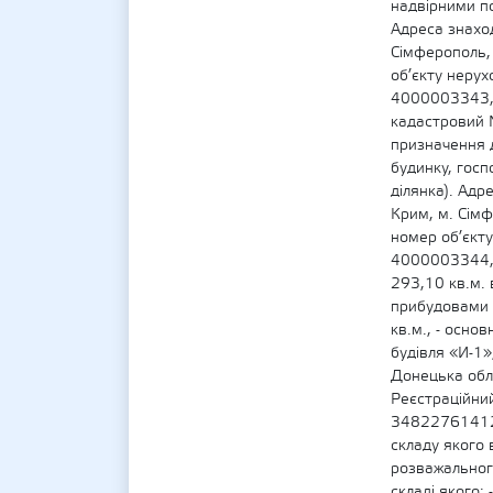
надвірними п
Адреса знахо
Сімферополь, 
об’єкту неру
4000003343, 
кадастровий
призначення 
будинку, госп
ділянка). Адр
Крим, м. Сімф
номер об’єкт
4000003344, 
293,10 кв.м. в
прибудовами 
кв.м., - осно
будівля «И-1»
Донецька обл.
Реєстраційни
348227614123
складу якого 
розважальног
складі якого: