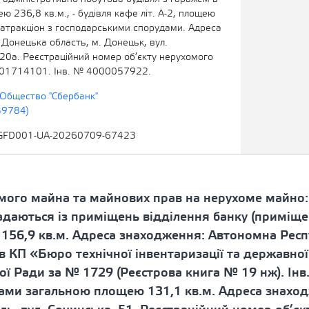
ею 236,8 кв.м., - будівля кафе літ. А-2, площею
- атракціон з господарськими спорудами. Адреса
Донецька область, м. Донецьк, вул.
20а. Реєстраційний номер об’єкту нерухомого
01714101. Інв. № 4000057922.
Общество "Сбербанк"
59784)
GFD001-UA-20260709-67423
омого майна та майнових прав на нерухоме майно:
адаються із приміщень відділення банку (приміщ
156,9 кв.м. Адреса знаходження: Автономна Респу
 в КП «Бюро технічної інвентаризації та державної
ої Ради за № 1729 (Реєстрова книга № 19 нж). Ін
ами загальною площею 131,1 кв.м. Адреса знаход