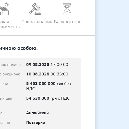
илая
Приватизация
Банкротство
ижимость
ичною особою.
09.08.2026
рок подачи
17:00:00
10.08.2026
а аукциона
06:35:00
5 453 080 000 грн
цена
без
НДС
54 530 800 грн
ый шаг
с НДС
Английский
на
Повторно
ся на