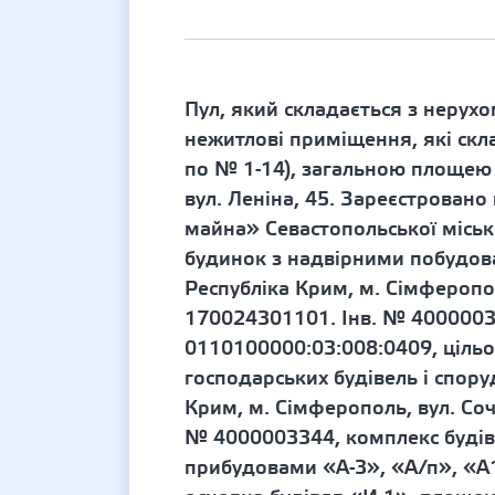
Пул, який складається з нерух
нежитлові приміщення, які скл
по № 1-14), загальною площею 
вул. Леніна, 45. Зареєстровано
майна» Севастопольської міськ
будинок з надвірними побудов
Республіка Крим, м. Сімферопо
170024301101. Інв. № 4000003
0110100000:03:008:0409, цільо
господарських будівель і спор
Крим, м. Сімферополь, вул. Со
№ 4000003344, комплекс будівел
прибудовами «А-3», «А/п», «А1-