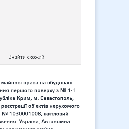
Знайти схожий
 майнові права на вбудовані
ення першого поверху з № 1-1
бліка Крим, м. Севастополь,
 реєстрації об’єктів нерухомого
в. № 1030001008, житловий
ження: Україна, Автономна