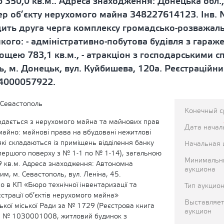
 350,0 кв.м.. Адреса знаходження: Донецька обл.,
мер об’єкту нерухомого майна 348227614123. Інв
дить друга черга комплексу громадсько-розважал
якого: - адміністративно-побутова будівля з гараже
 площею 783,1 кв.м., - атракціон з господарськими 
, м. Донецьк, вул. Куйбишева, 120а. Реєстраційн
 4000057922.
 Севастополь
Конечный с
ладається з нерухомого майна та майнових прав
Дата начал
майно: майнові права на вбудовані нежитлові
кі складаються із приміщень відділення банку
Начальная 
першого поверху з № 1-1 по № 1-14), загальною
Минимальн
 кв.м. Адреса знаходження: Автономна
аукциона
им, м. Севастополь, вул. Леніна, 45.
 в КП «Бюро технічної інвентаризації та
Тип аукцио
страції об’єктів нерухомого майна»
Выставляет
ької міської Ради за № 1729 (Реєстрова книга
аукцион
в. № 1030001008, житловий будинок з