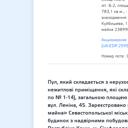
літ. Б-2, площ
783,1 кв.м., 
знаходження: 
Куйбишева, 1
майна 23899
Акционерное 
(UA-EDR 259
Номер лота
Пул, який складається з нерух
нежитлові приміщення, які скл
по № 1-14), загальною площею 
вул. Леніна, 45. Зареєстровано
майна» Севастопольської міськ
будинок з надвірними побудов