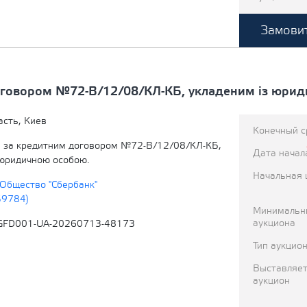
Замовит
оговором №72-В/12/08/КЛ-КБ, укладеним із юрид
асть, Киев
Конечный с
 за кредитним договором №72-В/12/08/КЛ-КБ,
Дата начал
 юридичною особою.
Начальная 
Общество "Сбербанк"
59784)
Минимальн
аукциона
GFD001-UA-20260713-48173
Тип аукцио
Выставляет
аукцион