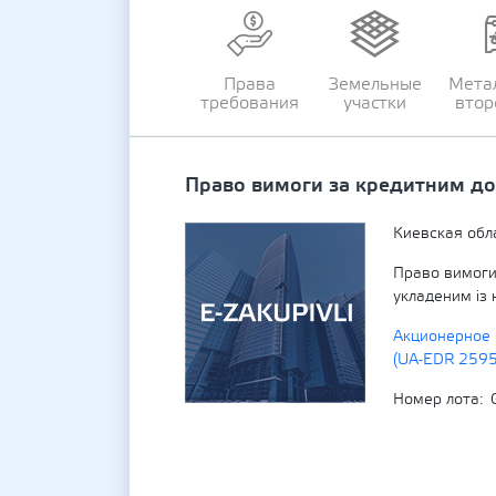
Права
Земельные
Мета
требования
участки
втор
Право вимоги за кредитним д
Киевская обл
Право вимоги
укладеним із
Акционерное 
(UA-EDR 259
Номер лота