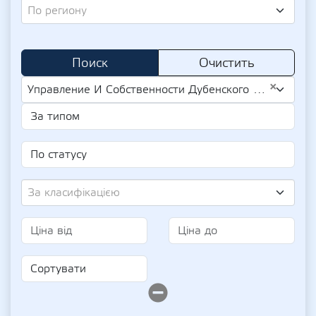
По региону
Поиск
Очистить
×
Управление И Собственности Дубенского Городского Совета (UA-EDR 34134055)
За класифікацією