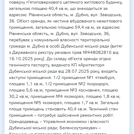
поверху п’ятиповерхового цегляного житлового будинку,
загальною площею 40,4 кв.м, що знаходиться за
адресою: Рівненська область, м. Дубно, вул. Заводська,
36. Об'єкт оренди, як частина вбудованого нежитлового
приміщення, загальною площею 59,4 кв.м, за адресою:
Рівненська область, м. Дубно, вул. Заводська, 36,
перебуває у комунальній власності територіальної
громади м. Дубно в особі Дубенської міської ради (витяг
з Державного реєстру речових прав №448082810 від
16.10.2025 року). До складу об’єкта оренди згідно
технічного паспорту, виданого КП «Архітектор»
Дубенської міської ради від 28.07.2025 року, входять
наступні приміщення: 1/2 приміщення №1 «тамбур»,
площею 1,1 кв.м; 1/2 приміщення №2 «коридор»,
площею 5,6 кв.м; приміщення №3 «основне», площею
30,2 кв.м; приміщення №4 «комора», площею 1,8 кв.м;
приміщення №5 «комора», площею 1,7 кв.м. Загальна
площа приміщень становить 40,4 кв.м. Технічний стан
приміщення – потребує здійснення ремонтних робіт.
Орендодавець – Управління економіки і власності
Дубенської міської ради; Балансоутримувач –