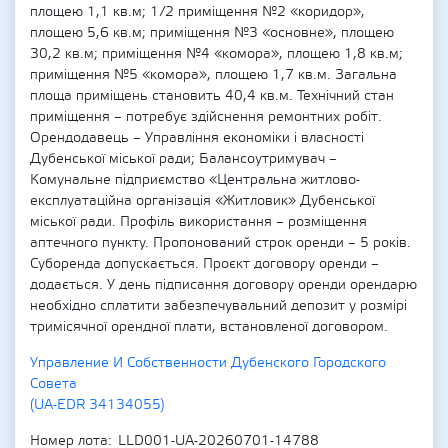
площею 1,1 кв.м; 1/2 приміщення №2 «коридор»,
площею 5,6 кв.м; приміщення №3 «основне», площею
30,2 кв.м; приміщення №4 «комора», площею 1,8 кв.м;
приміщення №5 «комора», площею 1,7 кв.м. Загальна
площа приміщень становить 40,4 кв.м. Технічний стан
приміщення – потребує здійснення ремонтних робіт.
Орендодавець – Управління економіки і власності
Дубенської міської ради; Балансоутримувач –
Комунальне підприємство «Центральна житлово-
експлуатаційна організація «Житловик» Дубенської
міської ради. Профіль використання – розміщення
аптечного пункту. Пропонований строк оренди – 5 років.
Суборенда допускається. Проєкт договору оренди –
додається. У день підписання договору оренди орендарю
необхідно сплатити забезпечувальний депозит у розмірі
тримісячної орендної плати, встановленої договором.
Управление И Собственности Дубенского Городского
Совета
(UA-EDR 34134055)
Номер лота
LLD001-UA-20260701-14788