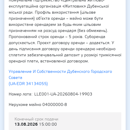
Комунальне підприємство «Центральна житлово-
експлуатаційна організація «Житловик» Дубенської
міської ради. Профіль використання (цільове
призначення) об’єкта оренди – майно може бути
використане орендарем за будь-яким цільовим
призначенням на розсуд орендаря (без обмежень).
Пропонований строк оренди – 5 років. Суборенда
допускається. Проєкт договору оренди – додається. У
день підписання договору оренди орендарю необхідно
сплатити забезпечувальний депозит у розмірі тримісячної
орендної плати, встановленої договором.
Управление И Собственности Дубенского Городского
Совета
(UA-EDR 34134055)
Номер лота
LLE001-UA-20260804-19903
Нерухоме майно 04000000-8
Конечный срок подачи
13.08.2026
15:00:00