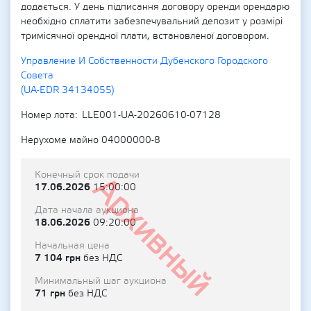
додається. У день підписання договору оренди орендарю
необхідно сплатити забезпечувальний депозит у розмірі
тримісячної орендної плати, встановленої договором.
Управление И Собственности Дубенского Городского
Совета
(UA-EDR 34134055)
Номер лота
LLE001-UA-20260610-07128
Нерухоме майно 04000000-8
Конечный срок подачи
Архивный
17.06.2026
15:00:00
Дата начала аукциона
18.06.2026
09:20:00
Начальная цена
7 104 грн
без НДС
Минимальный шаг аукциона
71 грн
без НДС