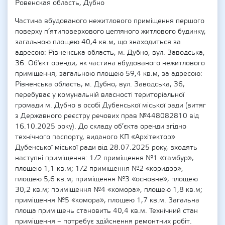
Ровенская область, Дубно
Частина вбудованого нежитлового приміщення першого
поверху п’ятиповерхового цегляного житлового будинку,
загальною площею 40,4 кв.м, що знаходиться за
адресою: Рівненська область, м. Дубно, вул. Заводська,
36. Об'єкт оренди, як частина вбудованого нежитлового
приміщення, загальною площею 59,4 кв.м, за адресою:
Рівненська область, м. Дубно, вул. Заводська, 36,
перебуває у комунальній власності територіальної
громади м. Дубно в особі Дубенської міської ради (витяг
з Державного реєстру речових прав №448082810 від
16.10.2025 року). До складу об’єкта оренди згідно
технічного паспорту, виданого КП «Архітектор»
Дубенської міської ради від 28.07.2025 року, входять
наступні приміщення: 1/2 приміщення №1 «тамбур»,
площею 1,1 кв.м; 1/2 приміщення №2 «коридор»,
площею 5,6 кв.м; приміщення №3 «основне», площею
30,2 кв.м; приміщення №4 «комора», площею 1,8 кв.м;
приміщення №5 «комора», площею 1,7 кв.м. Загальна
площа приміщень становить 40,4 кв.м. Технічний стан
приміщення – потребує здійснення ремонтних робіт.