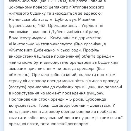
загальною площею 12,1 кв.м, яке розташоване в
цокольному поверсі цегляного п’ятиповерхового
житлового будинку та знаходиться за адресою:
Рівненська область, м. Дубно, вул. Михайла
Грушевського, 162. Орендодавець – Управління
економіки і власності Дубенської міської ради;
Балансоутримувач – Комунальне підприємство
«Центральна житлово-експлуатаційна організація
«Житловик» Дубенської міської ради. Профіль
використання (цільове призначення) об’єкта оренди –
майно може бути використане орендарем за будь-яким
цільовим призначенням на розсуд орендаря (без
обмежень). Орендар зобов’язаний надавати протягом
строку дії договору оренди можливість вільного проходу
(доступу) орендарям до суміжних приміщень, що передані
в користування на момент проведення аукціону.
Пропонований строк оренди – 5 років. Суборенда
допускається. Проєкт договору оренди – додається. У
день підписання договору оренди орендарю необхідно
сплатити забезпечувальний депозит у розмірі тримісячної
орендної плати, встановленої договором.