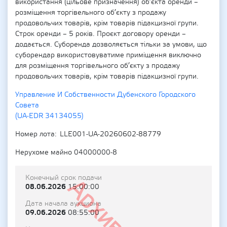
використання (цільове призначення) об’єкта оренди –
розміщення торгівельного об’єкту з продажу
продовольчих товарів, крім товарів підакцизної групи.
Строк оренди – 5 років. Проєкт договору оренди –
додається. Суборенда дозволяється тільки за умови, що
суборендар використовуватиме приміщення виключно
для розміщення торгівельного об’єкту з продажу
продовольчих товарів, крім товарів підакцизної групи.
Управление И Собственности Дубенского Городского
Совета
(UA-EDR 34134055)
Номер лота
LLE001-UA-20260602-88779
Нерухоме майно 04000000-8
Конечный срок подачи
Архивный
08.06.2026
15:00:00
Дата начала аукциона
09.06.2026
08:55:00