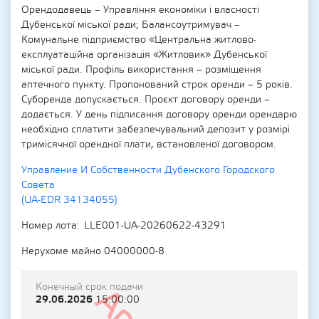
Орендодавець – Управління економіки і власності
Дубенської міської ради; Балансоутримувач –
Комунальне підприємство «Центральна житлово-
експлуатаційна організація «Житловик» Дубенської
міської ради. Профіль використання – розміщення
аптечного пункту. Пропонований строк оренди – 5 років.
Суборенда допускається. Проєкт договору оренди –
додається. У день підписання договору оренди орендарю
необхідно сплатити забезпечувальний депозит у розмірі
тримісячної орендної плати, встановленої договором.
Управление И Собственности Дубенского Городского
Совета
(UA-EDR 34134055)
Номер лота
LLE001-UA-20260622-43291
Нерухоме майно 04000000-8
Конечный срок подачи
29.06.2026
15:00:00