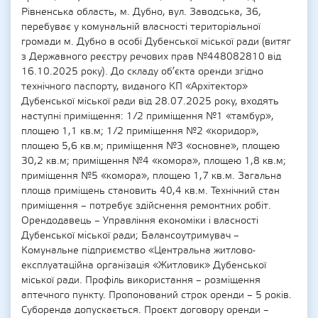
Рівненська область, м. Дубно, вул. Заводська, 36,
перебуває у комунальній власності територіальної
громади м. Дубно в особі Дубенської міської ради (витяг
з Державного реєстру речових прав №448082810 від
16.10.2025 року). До складу об’єкта оренди згідно
технічного паспорту, виданого КП «Архітектор»
Дубенської міської ради від 28.07.2025 року, входять
наступні приміщення: 1/2 приміщення №1 «тамбур»,
площею 1,1 кв.м; 1/2 приміщення №2 «коридор»,
площею 5,6 кв.м; приміщення №3 «основне», площею
30,2 кв.м; приміщення №4 «комора», площею 1,8 кв.м;
приміщення №5 «комора», площею 1,7 кв.м. Загальна
площа приміщень становить 40,4 кв.м. Технічний стан
приміщення – потребує здійснення ремонтних робіт.
Орендодавець – Управління економіки і власності
Дубенської міської ради; Балансоутримувач –
Комунальне підприємство «Центральна житлово-
експлуатаційна організація «Житловик» Дубенської
міської ради. Профіль використання – розміщення
аптечного пункту. Пропонований строк оренди – 5 років.
Суборенда допускається. Проєкт договору оренди –