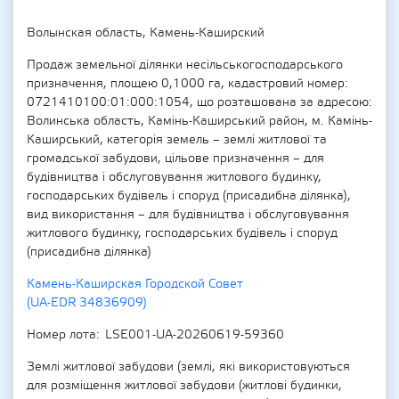
Волынская область, Камень-Каширский
Продаж земельної ділянки несільськогосподарського
призначення, площею 0,1000 га, кадастровий номер:
0721410100:01:000:1054, що розташована за адресою:
Волинська область, Камінь-Каширський район, м. Камінь-
Каширський, категорія земель – землі житлової та
громадської забудови, цільове призначення – для
будівництва і обслуговування житлового будинку,
господарських будівель і споруд (присадибна ділянка),
вид використання – для будівництва і обслуговування
житлового будинку, господарських будівель і споруд
(присадибна ділянка)
Камень-Каширская Городской Совет
(UA-EDR 34836909)
Номер лота
LSE001-UA-20260619-59360
Землі житлової забудови (землі, які використовуються
для розміщення житлової забудови (житлові будинки,