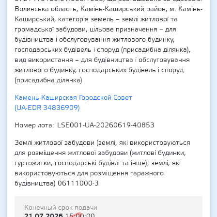
Волинська область, Камінь-Каширський район, м. Камінь-
Каширський, категорія земель – землі житлової та
громадської забудови, цільове призначення – для
будівництва і обслуговування житлового будинку,
господарських будівель і споруд (присадибна ділянка),
вид використання – для будівництва і обслуговування
житлового будинку, господарських будівель і споруд
(присадибна ділянка)
Камень-Каширская Городской Совет
(UA-EDR 34836909)
Номер лота
LSE001-UA-20260619-40853
Землі житлової забудови (землі, які використовуються
для розміщення житлової забудови (житлові будинки,
гуртожитки, господарські будівлі та інше); землі, які
використовуються для розміщення гаражного
будівництва) 06111000-3
Конечный срок подачи
21.07.2026
15:00:00