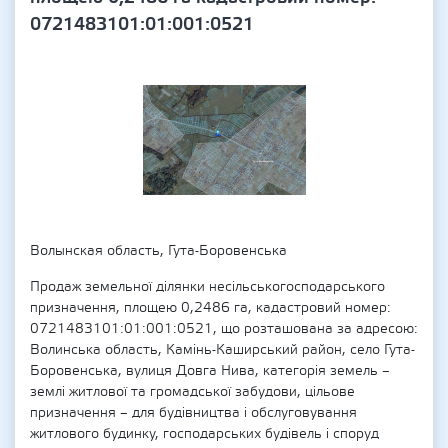
0721483101:01:001:0521
Волынская область, Гута-Боровенська
Продаж земельної ділянки несільськогосподарського
призначення, площею 0,2486 га, кадастровий номер:
0721483101:01:001:0521, що розташована за адресою:
Волинська область, Камінь-Каширський район, село Гута-
Боровенська, вулиця Довга Нива, категорія земель –
землі житлової та громадської забудови, цільове
призначення – для будівництва і обслуговування
житлового будинку, господарських будівель і споруд