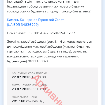
(присадибна ділянка), вид використання – для
будівництва і обслуговування житлового будинку,
господарських будівель і споруд (присадибна ділянка)
Камень-Каширская Городской Совет
(UA-EDR 34836909)
Номер лота
LSE001-UA-20260619-63799
Землі житлової забудови (землі, які використовуються
для розміщення житлової забудови (житлові будинки,
гуртожитки, господарські будівлі та інше); землі, які
використовуються для розміщення гаражного
будівництва) 06111000-3
Конечный срок подачи
Архивный
22.07.2026
15:00:00
Дата начала аукциона
23.07.2026
09:10:00
Начальная цена
291 160 грн
без НДС