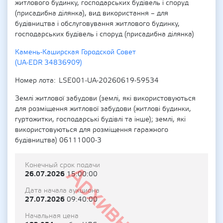
житлового будинку, господарських будівель і споруд
(присадибна ділянка), вид використання – для
будівництва і обслуговування житлового будинку,
господарських будівель і споруд (присадибна ділянка)
Камень-Каширская Городской Совет
(UA-EDR 34836909)
Номер лота
LSE001-UA-20260619-59534
Землі житлової забудови (землі, які використовуються
для розміщення житлової забудови (житлові будинки,
гуртожитки, господарські будівлі та інше); землі, які
використовуються для розміщення гаражного
будівництва) 06111000-3
Конечный срок подачи
Архивный
26.07.2026
15:00:00
Дата начала аукциона
27.07.2026
09:40:00
Начальная цена