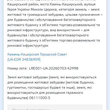
Каширський район, місто Камінь-Каширський, вулиця
Героя України Миколи Цюрика, категорія земель – землі
житлової та громадської забудови, цільове призначення –
для будівництва і обслуговування багатоквартирного
житлового будинку з об’єктами торгово-розважальної та
ринкової інфраструктури, вид використання – для
будівництва і обслуговування багатоквартирного
житлового будинку з об’єктами торгово-розважальної та
ринкової інфраструктури
Камень-Каширская Городской Совет
(UA-EDR 34836909)
Номер лота
LRE001-UA-20260703-42998
Землі житлової забудови (землі, які використовуються
для розміщення житлової забудови (житлові будинки,
гуртожитки, господарські будівлі та інше); землі, які
використовуються для розміщення гаражного
будівництва) 06111000-3