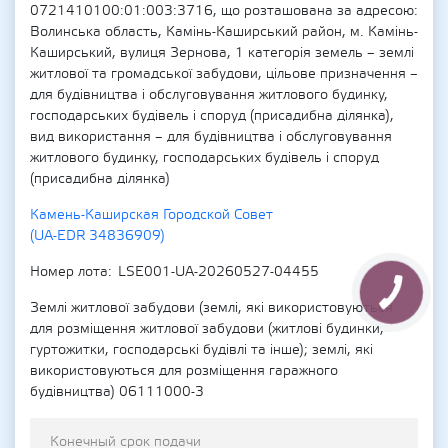
0721410100:01:003:3716, що розташована за адресою:
Волинська область, Камінь-Каширський район, м. Камінь-
Каширський, вулиця Зернова, 1 категорія земель – землі
житлової та громадської забудови, цільове призначення –
для будівництва і обслуговування житлового будинку,
господарських будівель і споруд (присадибна ділянка),
вид використання – для будівництва і обслуговування
житлового будинку, господарських будівель і споруд
(присадибна ділянка)
Камень-Каширская Городской Совет
(UA-EDR 34836909)
Номер лота
LSE001-UA-20260527-04455
Землі житлової забудови (землі, які використовуються
для розміщення житлової забудови (житлові будинки,
гуртожитки, господарські будівлі та інше); землі, які
використовуються для розміщення гаражного
будівництва) 06111000-3
Конечный срок подачи