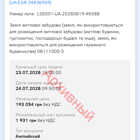
(UA-EDR 34836909)
Номер лота
LSE001-UA-20260619-46588
Землі житлової забудови (землі, які використовуються
для розміщення житлової забудови (житлові будинки,
гуртожитки, господарські будівлі та інше); землі, які
використовуються для розміщення гаражного
будівництва) 06111000-3
Конечный срок подачи
Архивный
23.07.2026
15:00:00
Дата начала аукциона
24.07.2026
09:50:00
Начальная цена
193 054 грн
без НДС
Минимальный шаг аукциона
1 931 грн
без НДС
Тип аукциона
Английский