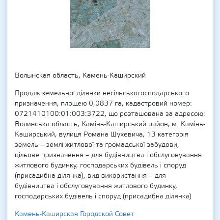
Волынская область, Камень-Каширский
Продаж земельної ділянки несільськогосподарського
призначення, площею 0,0837 га, кадастровий номер:
0721410100:01:003:3722, що розташована за адресою:
Волинська область, Камінь-Каширський район, м. Камінь-
Каширський, вулиця Романа Шухевича, 13 категорія
земель – землі житлової та громадської забудови,
цільове призначення – для будівництва і обслуговування
житлового будинку, господарських будівель і споруд
(присадибна ділянка), вид використання – для
будівництва і обслуговування житлового будинку,
господарських будівель і споруд (присадибна ділянка)
Камень-Каширская Городской Совет