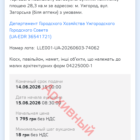
площею 28,3 кв.м за адресою: м. Ужгород, вул.
Загорська (біля аптеки) з умовами.
Департамент Городского Хозяйства Ужгородского
Городского Совета
(UA-EDR 36541721)
Номер лота
LLE001-UA-20260603-74062
Кіоск, павільйон, намет, інші об’єкти, що належать до
малих архітектурних форм 04225000-1
Конечный срок подачи
Архивный
14.06.2026
15:00:00
Дата начала аукциона
15.06.2026
08:30:00
Начальная цена
1 795 грн
без НДС
Минимальный шаг аукциона
18 грн
без НДС