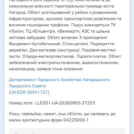
Легоцького (біля будинку № 33), який належить до
комунальної власності територіальної громади міста
Ужгород. Об'єкт розташований у районі з розвиненою
інфраструктурою, зручною транспортною розв'язкою та
високим пішохідним трафіком. Поруч знаходяться ТК
«Токіо», ТЦ «Епіцентр», «Велмарт», АЗС та щільна
житлова забудова. Об'єкт включає 3 приміщення.
Фундамент-бутобетонний. Стіни-цегляні. Перекриття-
дерев'яні. Дах-металеві конструкції. Покрівля-жестяні
листи. Отвори-металопластикові. Підлога-плитка. Об'єкт
забезпечений електропостачанням, водопостачанням,
каналізацією, наявне пічне опалення.
Департамент Городского Хозяйства Ужгородского
Городского Совета
(UA-EDR 36541721)
Номер лота
LLE001-UA-20260805-37253
Кіоск, павільйон, намет, інші об’єкти, що належать до
малих архітектурних форм 04225000-1