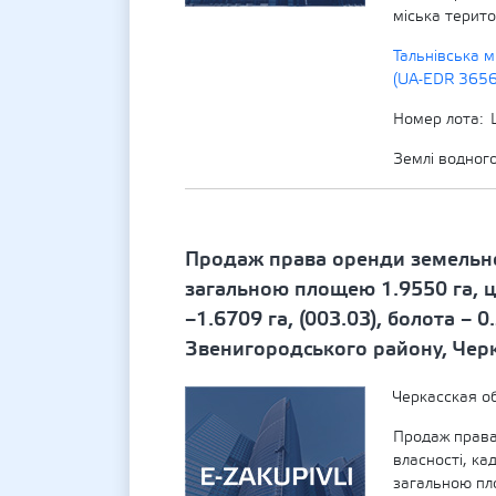
міська терито
Тальнівська м
(UA-EDR 365
Номер лота
Землі водног
Продаж права оренди земельно
загальною площею 1.9550 га, ці
–1.6709 га, (003.03), болота –
Звенигородського району, Черка
Черкасская о
Продаж права
власності, к
загальною пл