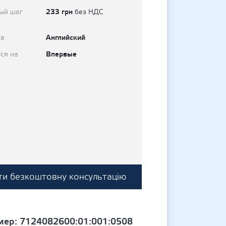
233 грн
ый шаг
без НДС
Английский
на
Впервые
ся на
и безкоштовну консультацію
омер: 7124082600:01:001:0508