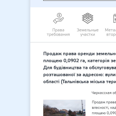
Права
Земельные
Мета
требования
участки
втор
Продаж права оренди земельної
площею 0,0902 га, категорія зе
Для будівництва та обслуговува
розташованої за адресою: вулиц
області (Тальнівська міська те
Черкасская о
Продаж права
власності, к
площею 0,0902