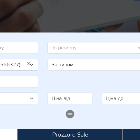
По региону
×
6566327)
Prozzoro Sale