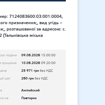
мер: 7124083600:03:001:0004,
ого призначення;, вид угідь –
;, розташованої за адресою: с.
 (Тальнівська міська
09.08.2026
рок подачи
15:00:00
10.08.2026
а аукциона
09:20:00
25 971 грн
цена
без НДС
260 грн
ый шаг
без НДС
Английский
на
Повторно
ся на