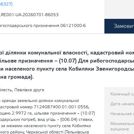
66327)
LRE001-UA-20260701-86053
Замовит
когосподарського призначення 06121000-6
ї ділянки комунальної власності, кадастровий н
льове призначення – (10.07) Для рибогосподарськи
и населеного пункту села Кобиляки Звенигородськ
ьна громада).
ласть, Павлівка друга
Конечный с
 оренди земельної ділянки комунальної
Дата начал
адастровий номер 7124087400:01:001:0556,
ощею 2.9972 га, цільове призначення – (10.07)
Начальная 
дарських потреб, вид угідь – (006.04) ставки,
Минимальн
 за межами населеного пункту села Кобиляки
аукциона
ого району, Черкаської області (Тальнівська