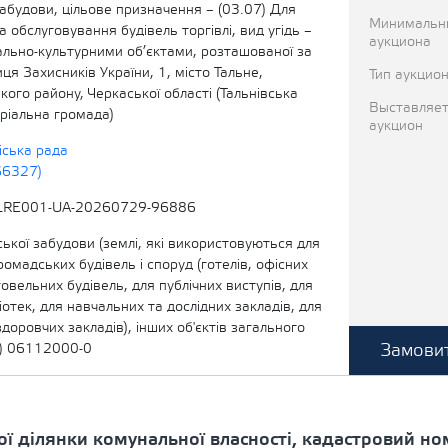
абудови, цільове призначення – (03.07) Для
Минимальн
а обслуговування будівель торгівлі, вид угідь –
аукциона
іально-культурними об’єктами, розташованої за
ця Захисників України, 1, місто Тальне,
Тип аукцио
ого району, Черкаської області (Тальнівська
Выставляет
ріальна громада)
аукцион
іська рада
66327)
LRE001-UA-20260729-96886
ької забудови (землі, які використовуються для
омадських будівель і споруд (готелів, офісних
говельних будівель, для публічних виступів, для
ліотек, для навчальних та дослідних закладів, для
здоровчих закладів), інших об'єктів загального
Замовит
) 06112000-0
ї ділянки комунальної власності, кадастровий н