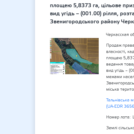
площею 5,8373 га, цільове при
вид угідь – (001.00) рілля, ро
Звенигородського району Черкас
Черкасская о
Продаж права
власності, к
площею 5,837
ведення това
вид угідь – (
межами насел
Звенигородськ
міська терито
Тальнівська м
(UA-EDR 365
Номер лота
Землі сільсь