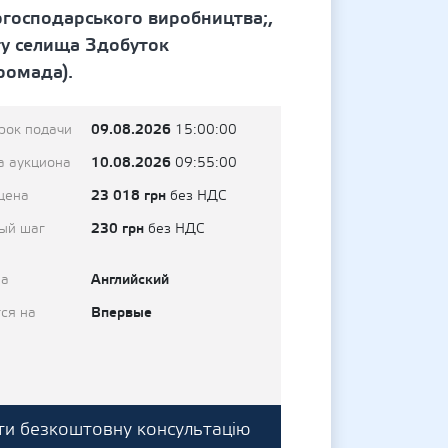
огосподарського виробництва;,
кту селища Здобуток
ромада).
09.08.2026
рок подачи
15:00:00
10.08.2026
а аукциона
09:55:00
23 018 грн
цена
без НДС
230 грн
ый шаг
без НДС
Английский
на
Впервые
ся на
и безкоштовну консультацію