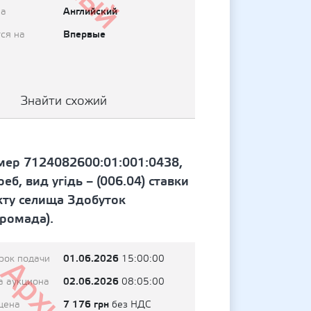
Английский
на
Впервые
ся на
Знайти схожий
омер 7124082600:01:001:0438,
б, вид угідь – (006.04) ставки
нкту селища Здобуток
громада).
01.06.2026
рок подачи
15:00:00
02.06.2026
а аукциона
08:05:00
7 176 грн
цена
без НДС