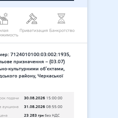
илая
Приватизация
Банкротство
ижимость
мер: 7124010100:03:002:1935,
льове призначення – (03.07)
льно-культурними об’єктами,
дського району, Черкаської
30.08.2026
рок подачи
15:00:00
31.08.2026
а аукциона
08:55:00
23 283 грн
цена
без НДС