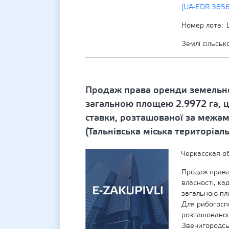
(UA-EDR 365
Номер лота
Землі сільсь
Продаж права оренди земельно
загальною площею 2.9972 га, ці
ставки, розташованої за межам
(Тальнівська міська територіал
Черкасская об
Продаж права
власності, к
загальною пл
Для рибогоспо
розташованої
Звенигородськ