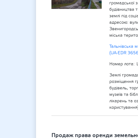
громадської з
будівництва т
землі під соц
адресою: вули
Звенигородськ
міська терито
Тальнівська м
(UA-EDR 365
Номер лота
Землі громадс
розміщення гр
будівель, тор
музеїв та біб
лікарень та о
користування
Продаж права оренди земельно