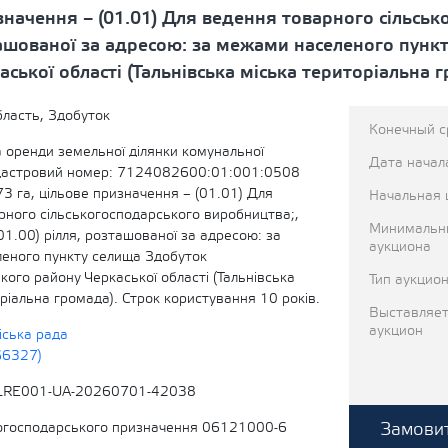
значення – (01.01) Для ведення товарного сільськ
зташованої за адресою: за межами населеного пун
ької області (Тальнівська міська територіальна г
бласть, Здобуток
Конечный с
 оренди земельної ділянки комунальної
Дата начал
адастровий номер: 7124082600:01:001:0508
3 га, цільове призначення – (01.01) Для
Начальная 
рного сільськогосподарського виробництва;,
Минимальн
001.00) рілля, розташованої за адресою: за
аукциона
еного пункту селища Здобуток
ого району Черкаської області (Тальнівська
Тип аукцио
ріальна громада). Строк користування 10 років.
Выставляет
аукцион
іська рада
66327)
LRE001-UA-20260701-42038
Замовит
когосподарського призначення 06121000-6