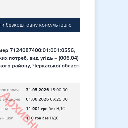
и безкоштовну консультацію
омер 7124087400:01:001:0556,
х потреб, вид угідь – (006.04)
ого району, Черкаської області
31.05.2026
рок подачи
15:00:00
Архивный
01.06.2026
а аукциона
09:25:00
11 001 грн
цена
без НДС
110 грн
ый шаг
без НДС