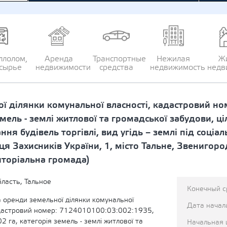
ллолом,
Аренда
Транспортные
Нежилая
Ж
сырье
недвижимости
средства
недвижимость
недв
 ділянки комунальної власності, кадастровий но
мель - землі житлової та громадської забудови, ці
ння будівель торгівлі, вид угідь – землі під соціа
я Захисників України, 1, місто Тальне, Звенигоро
риторіальна громада)
бласть, Тальное
Конечный с
 оренди земельної ділянки комунальної
Дата начал
адастровий номер: 7124010100:03:002:1935,
 га, категорія земель - землі житлової та
Начальная 