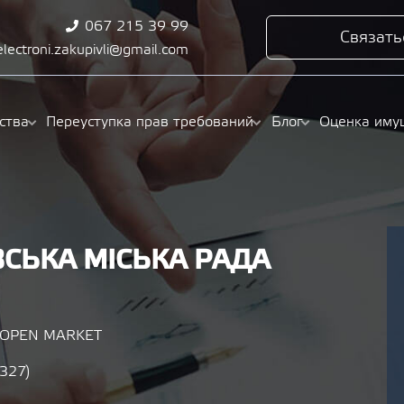
067 215 39 99
Связать
electroni.zakupivli@gmail.com
ства
Переуступка прав требований
Блог
Оценка иму
СЬКА МІСЬКА РАДА
/ OPEN MARKET
6327)