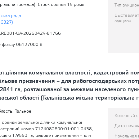
ріальна громада). Строк оренди 15 років.
Тип аукцио
Выставляет
іська рада
аукцион
66327)
LRE001-UA-20260429-81766
о фонду 06127000-8
ї ділянки комунальної власності, кадастровий н
льове призначення – для рибогосподарських потре
 0.2841 га, розташованої за межами населеного пу
ської області (Тальнівська міська територіальна 
бласть, Тальное
Конечный с
 оренди земельної ділянки комунальної
Дата начал
адастровий номер 7124082600:01:001:0438,
ощею 1.9550 га, цільове призначення – для
Начальная 