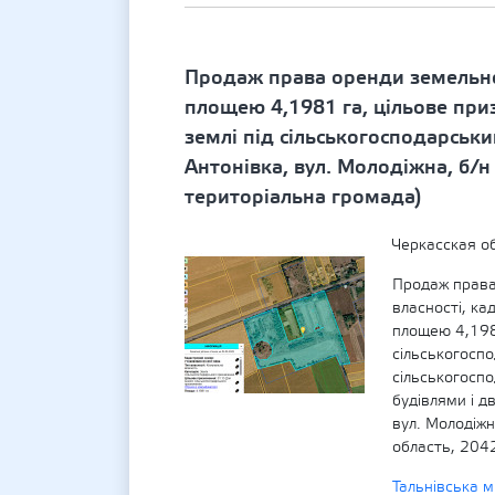
Продаж права оренди земельної
площею 4,1981 га, цільове приз
землі під сільськогосподарськ
Антонівка, вул. Молодіжна, б/н
територіальна громада)
Черкасская об
Продаж права
власності, к
площею 4,1981
сільськогоспо
сільськогосп
будівлями і д
вул. Молодіж
область, 2042
Тальнівська м