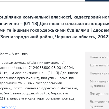
 ділянки комунальної власності, кадастровий но
начення – (01.13) Для іншого сільськогосподарськ
ими та іншими господарськими будівлями і дворами
 Звенигородський район, Черкаська область, 20422
ласть, Антонівка
Конечный с
 оренди земельної ділянки комунальної
Дата начал
адастровий номер: 7124083600:03:001:0004,
 га, цільове призначення – (01.13) Для іншого
Начальная 
дарського призначення;, вид угідь – землі під
Минимальн
одарськими та іншими господарськими
аукциона
ворами;, розташованої за адресою: с. Антонівка,
на, б/н Звенигородський район, Черкаська
Тип аукцио
2 (Тальнівська міська територіальна громада)
Выставляет
аукцион
іська рада