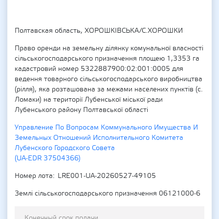
Полтавская область, ХОРОШКІВСЬКА/С.ХОРОШКИ
Право оренди на земельну ділянку комунальної власності
сільськогосподарського призначення площею 1,3353 га
кадастровий номер 5322887900:02:001:0005 для
ведення товарного сільськогосподарського виробництва
(рілля), яка розташована за межами населених пунктів (с.
Ломаки) на території Лубенської міської ради
Лубенського району Полтавської області
Управление По Вопросам Коммунального Имущества И
Земельных Отношений Исполнительного Комитета
Лубенского Городского Совета
(UA-EDR 37504366)
Номер лота
LRE001-UA-20260527-49105
Землі сільськогосподарського призначення 06121000-6
Конечный срок подачи