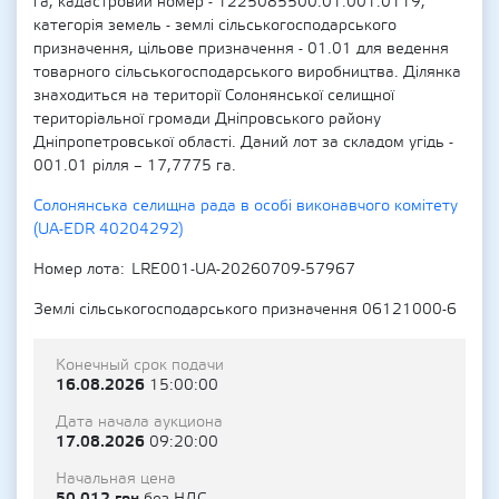
га, кадастровий номер - 1225085500:01:001:0119,
категорія земель - землі сільськогосподарського
призначення, цільове призначення - 01.01 для ведення
товарного сільськогосподарського виробництва. Ділянка
знаходиться на території Солонянської селищної
територіальної громади Дніпровського району
Дніпропетровської області. Даний лот за складом угідь -
001.01 рілля – 17,7775 га.
Солонянська селищна рада в особі виконавчого комітету
(UA-EDR 40204292)
Номер лота
LRE001-UA-20260709-57967
Землі сільськогосподарського призначення 06121000-6
Конечный срок подачи
16.08.2026
15:00:00
Дата начала аукциона
17.08.2026
09:20:00
Начальная цена
50 012 грн