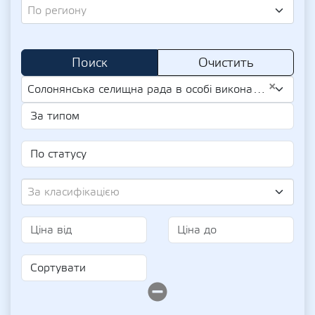
По региону
Поиск
Очистить
×
Солонянська селищна рада в особі виконавчого комітету (UA-EDR 40204292)
За класифікацією