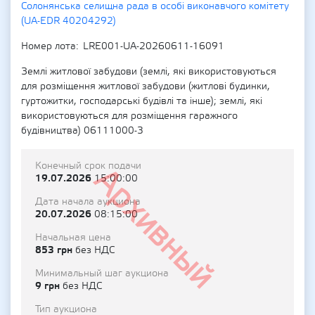
Солонянська селищна рада в особі виконавчого комітету
(UA-EDR 40204292)
Номер лота
LRE001-UA-20260611-16091
Землі житлової забудови (землі, які використовуються
для розміщення житлової забудови (житлові будинки,
гуртожитки, господарські будівлі та інше); землі, які
використовуються для розміщення гаражного
будівництва) 06111000-3
Конечный срок подачи
Архивный
19.07.2026
15:00:00
Дата начала аукциона
20.07.2026
08:15:00
Начальная цена
853 грн
без НДС
Минимальный шаг аукциона
9 грн
без НДС
Тип аукциона