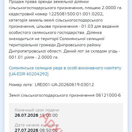
Продаж права оренди земельної ділянки
сільськогосподарського призначення, площею 2.0000 га.
кадастровий номер 1225081500:01:001:0202,
категорія земель-землі сільськогосподарського
призначення, цільове призначення - 01.03 для ведення
особистого селянського господарства. Ділянка
знаходиться на території Солонянської селищної
територіальної громади Дніпровського району
Дніпропетровської області. Даний лот за складом угідь -
001.01 рілля - 2.0000 га.
Солонянська селищна рада в особі виконавчого комітету
(UA-EDR 40204292)
Номер лота
LRE001-UA-20260619-03012
Землі сільськогосподарського призначення 06121000-6
Конечный срок подачи
26.07.2026
15:00:00
Дата начала аукциона
27.07.2026
08:50:00