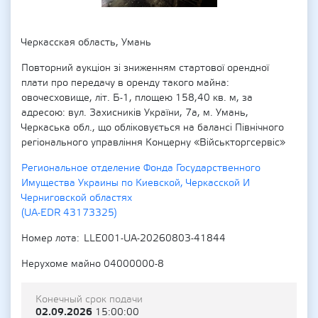
Черкасская область, Умань
Повторний аукціон зі зниженням стартової орендної
плати про передачу в оренду такого майна:
овочесховище, літ. Б-1, площею 158,40 кв. м, за
адресою: вул. Захисників України, 7а, м. Умань,
Черкаська обл., що обліковується на балансі Північного
регіонального управління Концерну «Військторгсервіс»
Региональное отделение Фонда Государственного
Имущества Украины по Киевской, Черкасской И
Черниговской областях
(UA-EDR 43173325)
Номер лота
LLE001-UA-20260803-41844
Нерухоме майно 04000000-8
Конечный срок подачи
02.09.2026
15:00:00