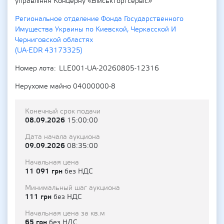
управління Концерну «Військторгсервіс»
Региональное отделение Фонда Государственного
Имущества Украины по Киевской, Черкасской И
Черниговской областях
(UA-EDR 43173325)
Номер лота
LLE001-UA-20260805-12316
Нерухоме майно 04000000-8
Конечный срок подачи
08.09.2026
15:00:00
Дата начала аукциона
09.09.2026
08:35:00
Начальная цена
11 091 грн
без НДС
Минимальный шаг аукциона
111 грн
без НДС
Начальная цена за кв.м
65 грн
без НДС