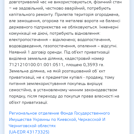
довготривалий час не використовуються, фізичний стан
− не задовільний, частково аварійний, потребують
капітального ремонту. Прилегла територія огороджена,
але замощення, огорожа та металеві ворота на балансі
державного підприємства не обліковуються. Інженерні
комунікації не діючі, потребують відновлення:
електропостачання – відключено; водопостачання,
водовідведення, газопостачання, опалення – відсутні.
Наявний 1 договір оренди. Під об'єкт приватизації
виділена земельна ділянка, кадастровий номер
7121210100:01:001:0511, площею 0,3593 га.
Земельна ділянка, на якій розташований об`єкт
приватизації, не є предметом купівлі - продажу, тому
питання землекористування покупець вирішує
самостійно, в установленому чинним законодавством
порядку, після переходу до покупця права власності на
об'єкт приватизації.
Региональное отделение Фонда Государственного
Имущества Украины по Киевской, Черкасской И
Черниговской областях
(UA-EDR 43173325)