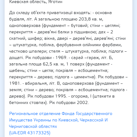
Киевская область, Яготин
До складу об’єкта приватизації входять: - основна
будівля, літ. А загальною площею 203,8 кв. м,
одноповерхова (фундамент – бутовий; стіни – цегляні;
перекриття – дерев’яні балки з підшивкою; дах – 2
скатний, шифер; вікна, двері – дерев’яні, дерев’яні; стіни
– штукатурка, побілка, фарбування олійними фарбами,
частково шпалери; стеля – штукатурка, побілка; підлоги –
дощаті. Рік побудови - 1969. - сарай –гараж, літ. Б,
загальна площа 62,5 кв. м, 1 поверх (фундамент -
щебень; стіни – цегла; покрівля – асбоцементна;
перекриття – дерево; підлога – цементна). Рік побудови –
1981. - вбиральня, літ. В, одноповерхова (фундамент –
земля; стіни – дерево; покрівля – асбоцементна; підлога -
дерево). Рік побудови 1995. - огорожа, І (штакети в
бетонних стовпах). Рік побудови 2002.
Региональное отделение Фонда Государственного
Имущества Украины по Киевской, Черкасской И
Черниговской областях
(UA-EDR 43173325)