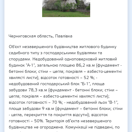
Черниговская область, Павлівка
Об'єкт незавершеного будівництва житлового будинку
садибного типу з господарськими будівлями та
спорудами. Недобудований одноповерховий житловий
будинок "А-1", загальною площею 86,2 кв.м (фундамент -
бетонні блоки; стіни – цегла; покрівля – азбесто-цементні
хвилясті листи); відсоток готовності – 52 %; -
недобудований господарський блок "Б-1", площа
забудови 78,3 кв.м (фундамент - бетонні блоки; стіни –
цегла; покрівля – азбесто-цементні хвилясті листи);
відсоток готовності – 70 %; - недобудований льох "В-1",
площа забудови 9 кв.м (фундамент – бетонні блоки; стіни
- цегла, перекриття та покриття відсутні); відсоток
готовності – 50%. Територія об’єкта незавершеного
будівництва не огороджена. Комунікації не підведені, по