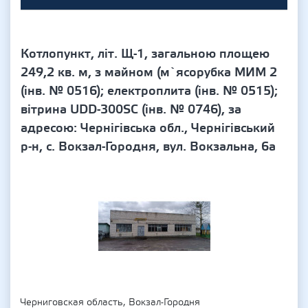
Котлопункт, літ. Щ-1, загальною площею
249,2 кв. м, з майном (м`ясорубка МИМ 2
(інв. № 0516); електроплита (інв. № 0515);
вітрина UDD-300SC (інв. № 0746), за
адресою: Чернігівська обл., Чернігівський
р-н, с. Вокзал-Городня, вул. Вокзальна, 6а
Черниговская область, Вокзал-Городня