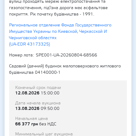
вулиці проходять мережі електропостачання та
газопостачання, під’їзна дорога має асфальтове
покриття. Рік початку будівництва - 1991.
Региональное отделение Фонда Государственного
Имущества Украины по Киевской, Черкасской И
Черниговской областях
(UA-EDR 43173325)
Номер лота
SPE001-UA-20260804-68566
Садовий (дачний) будинок малоповерхового житлового
будівництва 04140000-1
Конечный срок подачи
12.08.2026
15:00:00
Дата начала аукциона
13.08.2026
09:50:00
Начальная цена
66 377 грн
без НДС
Минимальный шаг аукциона