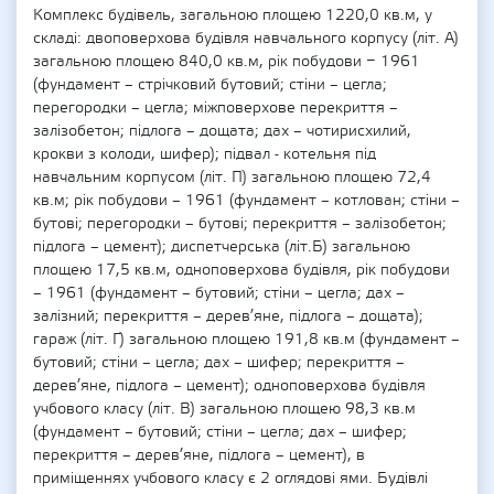
Комплекс будівель, загальною площею 1220,0 кв.м, у
складі: двоповерхова будівля навчального корпусу (літ. А)
загальною площею 840,0 кв.м, рік побудови − 1961
(фундамент – стрічковий бутовий; стіни – цегла;
перегородки – цегла; міжповерхове перекриття –
залізобетон; підлога – дощата; дах – чотирисхилий,
крокви з колоди, шифер); підвал - котельня під
навчальним корпусом (літ. П) загальною площею 72,4
кв.м; рік побудови – 1961 (фундамент – котлован; стіни –
бутові; перегородки – бутові; перекриття – залізобетон;
підлога – цемент); диспетчерська (літ.Б) загальною
площею 17,5 кв.м, одноповерхова будівля, рік побудови
– 1961 (фундамент – бутовий; стіни – цегла; дах –
залізний; перекриття – дерев’яне, підлога – дощата);
гараж (літ. Г) загальною площею 191,8 кв.м (фундамент –
бутовий; стіни – цегла; дах – шифер; перекриття –
дерев’яне, підлога – цемент); одноповерхова будівля
учбового класу (літ. В) загальною площею 98,3 кв.м
(фундамент – бутовий; стіни – цегла; дах – шифер;
перекриття – дерев’яне, підлога – цемент), в
приміщеннях учбового класу є 2 оглядові ями. Будівлі