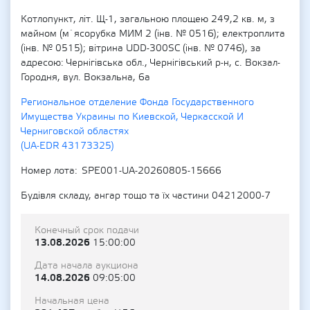
Котлопункт, літ. Щ-1, загальною площею 249,2 кв. м, з
майном (м`ясорубка МИМ 2 (інв. № 0516); електроплита
(інв. № 0515); вітрина UDD-300SC (інв. № 0746), за
адресою: Чернігівська обл., Чернігівський р-н, с. Вокзал-
Городня, вул. Вокзальна, 6а
Региональное отделение Фонда Государственного
Имущества Украины по Киевской, Черкасской И
Черниговской областях
(UA-EDR 43173325)
Номер лота
SPE001-UA-20260805-15666
Будівля складу, ангар тощо та їх частини 04212000-7
Конечный срок подачи
13.08.2026
15:00:00
Дата начала аукциона
14.08.2026
09:05:00
Начальная цена