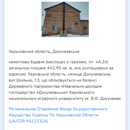
Харьковская область, Докучаєвське
нежитлова будівля (маслоцех з гаражем, літ. «А-2»)
загальною площею 442,90 кв. м, яка розташована за
адресою: Харківська область, селище Докучаєвське,
вул.Шкільна, 13, що обліковується на балансі
Державного підприємства «Навчально-дослідне
господарство «Докучаєвське» Харківського
національного аграрного університету ім. В.В. Докучаєва
Региональное Отделение Фонда Государственного
Имущества Украины По Харьковской Области
(UA-EDR 44223324)