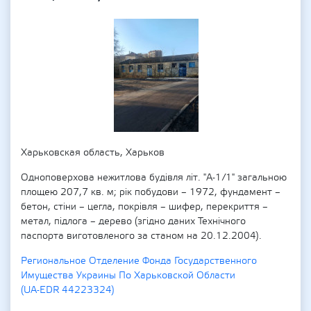
Харьковская область, Харьков
Одноповерхова нежитлова будівля літ. "А-1/1" загальною
площею 207,7 кв. м; рік побудови – 1972, фундамент –
бетон, стіни – цегла, покрівля – шифер, перекриття –
метал, підлога – дерево (згідно даних Технічного
паспорта виготовленого за станом на 20.12.2004).
Региональное Отделение Фонда Государственного
Имущества Украины По Харьковской Области
(UA-EDR 44223324)