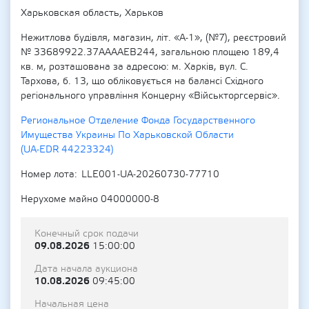
Харьковская область, Харьков
Нежитлова будівля, магазин, літ. «А-1», (№7), реєстровий
№ 33689922.37ААААЕВ244, загальною площею 189,4
кв. м, розташована за адресою: м. Харків, вул. С.
Тархова, б. 13, що обліковується на балансі Східного
регіонального управління Концерну «Військторгсервіс».
Региональное Отделение Фонда Государственного
Имущества Украины По Харьковской Области
(UA-EDR 44223324)
Номер лота
LLE001-UA-20260730-77710
Нерухоме майно 04000000-8
Конечный срок подачи
09.08.2026
15:00:00
Дата начала аукциона
10.08.2026
09:45:00
Начальная цена