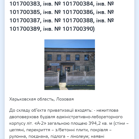
101700383, інв. № 101700384, інв. №
101700385, інв. № 101700386, інв. №
101700387, інв. № 101700388, інв. №
101700389, інв. № 101700390)
Харьковская область, Лозовая
До складу об’єкта приватизації входять: - нежитлова
двоповерхова будівля адміністративно-лабораторного
корпусу літ. «А-2» загальною площею 394,2 кв. м (стіни –
цегляні, перекриття – з/бетонні плити, покрівля –
рулонна, поєднана, підлога – лінолеум; наявні