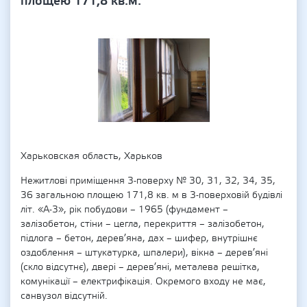
площею 171,8 кв.м.
Харьковская область, Харьков
Нежитлові приміщення 3-поверху № 30, 31, 32, 34, 35,
36 загальною площею 171,8 кв. м в 3-поверховій будівлі
літ. «А-3», рік побудови – 1965 (фундамент –
залізобетон, стіни – цегла, перекриття – залізобетон,
підлога – бетон, дерев’яна, дах – шифер, внутрішнє
оздоблення – штукатурка, шпалери), вікна – дерев’яні
(скло відсутнє), двері – дерев’яні, металева решітка,
комунікації – електрифікація. Окремого входу не має,
санвузол відсутній.