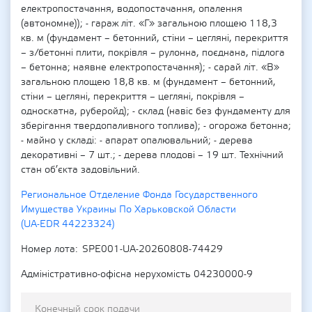
електропостачання, водопостачання, опалення
(автономне)); - гараж літ. «Г» загальною площею 118,3
кв. м (фундамент – бетонний, стіни – цегляні, перекриття
– з/бетонні плити, покрівля – рулонна, поєднана, підлога
– бетонна; наявне електропостачання); - сарай літ. «В»
загальною площею 18,8 кв. м (фундамент – бетонний,
стіни – цегляні, перекриття – цегляні, покрівля –
односкатна, руберойд); - склад (навіс без фундаменту для
зберігання твердопаливного топлива); - огорожа бетонна;
- майно у складі: - апарат опалювальний; - дерева
декоративні – 7 шт.; - дерева плодові – 19 шт. Технічний
стан об’єкта задовільний.
Региональное Отделение Фонда Государственного
Имущества Украины По Харьковской Области
(UA-EDR 44223324)
Номер лота
SPE001-UA-20260808-74429
Адміністративно-офісна нерухомість 04230000-9
Конечный срок подачи