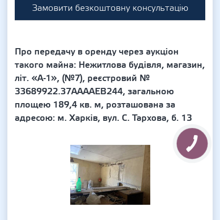
Замовити безкоштовну консультацію
Про передачу в оренду через аукціон
такого майна: Нежитлова будівля, магазин,
літ. «А-1», (№7), реєстровий №
33689922.37ААААЕВ244, загальною
площею 189,4 кв. м, розташована за
адресою: м. Харків, вул. С. Тархова, б. 13