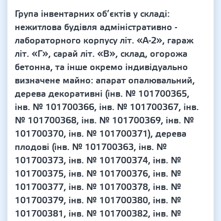
Група інвентарних об’єктів у складі:
нежитлова будівля адміністративно -
лабораторного корпусу літ. «А-2», гараж
літ. «Г», сарай літ. «В», склад, огорожа
бетонна, та інше окремо індивідуально
визначене майно: апарат опалювальний,
дерева декоративні (інв. № 101700365,
інв. № 101700366, інв. № 101700367, інв.
№ 101700368, інв. № 101700369, інв. №
101700370, інв. № 101700371), дерева
плодові (інв. № 101700363, інв. №
101700373, інв. № 101700374, інв. №
101700375, інв. № 101700376, інв. №
101700377, інв. № 101700378, інв. №
101700379, інв. № 101700380, інв. №
101700381, інв. № 101700382, інв. №