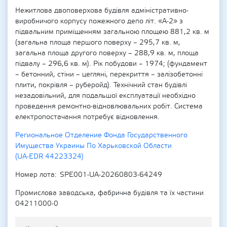
Нежитлова двоповерхова будівля адміністративно-
виробничого корпусу пожежного депо літ. «А-2» з
підвальним приміщенням загальною площею 881,2 кв. м
(загальна площа першого поверху – 295,7 кв. м,
загальна площа другого поверху – 288,9 кв. м, площа
підвалу – 296,6 кв. м). Рік побудови – 1974; (фундамент
– бетонний, стіни – цегляні, перекриття – залізобетонні
плити, покрівля – руберойд). Технічний стан будівлі
незадовільний, для подальшої експлуатації необхідно
проведення ремонтно-відновлювальних робіт. Система
електропостачання потребує відновлення.
Региональное Отделение Фонда Государственного
Имущества Украины По Харьковской Области
(UA-EDR 44223324)
Номер лота
SPE001-UA-20260803-64249
Промислова заводська, фабрична будівля та їх частини
04211000-0