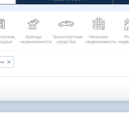
ллолом,
Аренда
Транспортные
Нежилая
Ж
сырье
недвижимости
средства
недвижимость
недв
вни