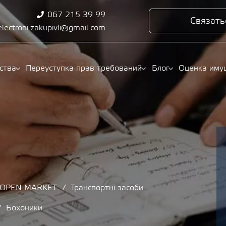
067 215 39 99
Связать
electroni.zakupivli@gmail.com
ства
Переуступка прав требований
Блог
Оценка иму
/ OPEN MARKET
Транспортні засоби
Бохоники