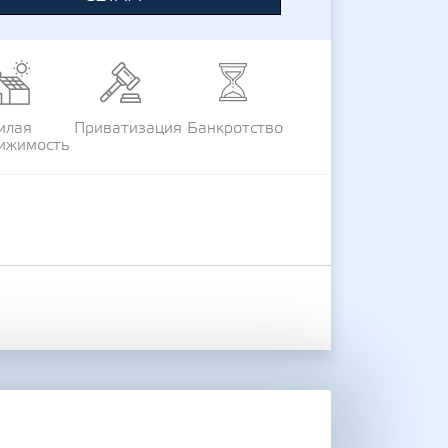
илая
Приватизация
Банкротство
ижимость