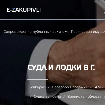
Сопровождение публичных закупок
Реализация имуще
СУДА И ЛОДКИ В Г.
E-Zakupivli
Прозорро.Продажи/ SETAM 
Судна та човни
Винницкая область