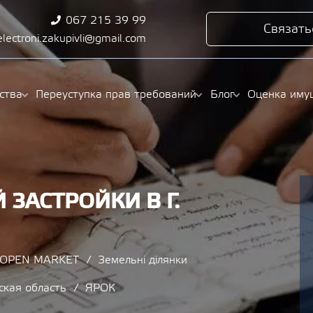
067 215 39 99
Связать
electroni.zakupivli@gmail.com
ства
Переуступка прав требований
Блог
Оценка иму
 ЗАСТРОЙКИ В Г.
/ OPEN MARKET
Земельні ділянки
ская область
ЯРОК