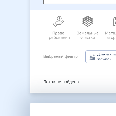
Права
Земельные
Мета
требования
участки
втор
Ділянки жит
Выбраный фільтр
забудови
Лотов не найдено