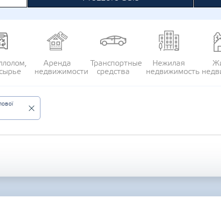
ллолом,
Аренда
Транспортные
Нежилая
Ж
сырье
недвижимости
средства
недвижимость
недв
лової