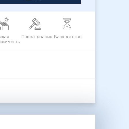
илая
Приватизация
Банкротство
ижимость