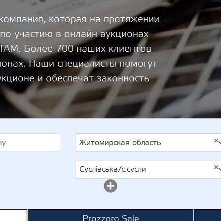
 компания, которая на протяжении
 по участию в онлайн аукционах
М. Более 700 наших клиентов
ионах. Наши специалисты помогут
укционе и обеспечат законность
×
Житомирская область
×
Суслівська/с.сусли
Prozzoro Sale