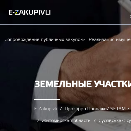
Сопровождение публичных закупок
Реализация имуще
ЗЕМЕЛЬНЫЕ УЧАСТКИ 
E-Zakupivli
Прозорро.Продажи/ SETAM 
Житомирская область
Суслівська/с.с