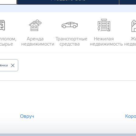
ллолом,
Аренда
Транспортные
Нежилая
Ж
сырье
недвижимости
средства
недвижимость
недв
лянки
Овруч
Коро