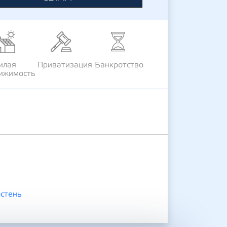
илая
Приватизация
Банкротство
ижимость
стень