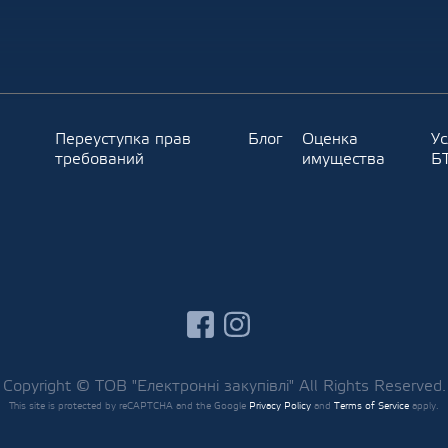
Переуступка прав
Блог
Оценка
Ус
требований
имущества
Б
facebook
instagram
Copyright © ТОВ "Електронні закупівлі" All Rights Reserved.
This site is protected by reCAPTCHA and the Google
Privacy Policy
and
Terms of Service
apply.