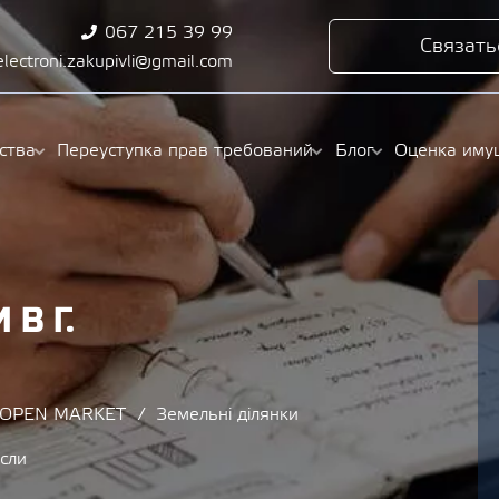
067 215 39 99
Связать
electroni.zakupivli@gmail.com
ства
Переуступка прав требований
Блог
Оценка иму
В Г.
/ OPEN MARKET
Земельні ділянки
усли