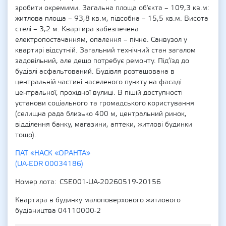
зробити окремими. Загальна площа об'єкта – 109,3 кв.м:
житлова площа – 93,8 кв.м, підсобна – 15,5 кв.м. Висота
стелі – 3,2 м. Квартира забезпечена
електропостачанням, опалення – пічне. Санвузол у
квартирі відсутній. Загальний технічний стан загалом
задовільний, але дещо потребує ремонту. Під’їзд до
будівлі асфальтований. Будівля розташована в
центральній частині населеного пункту на фасаді
центральної, прохідної вулиці. В пішій доступності
установи соціального та громадського користування
(селищна рада близько 400 м, центральний ринок,
відділення банку, магазини, аптеки, житлові будинки
тощо).
ПАТ «НАСК «ОРАНТА»
(UA-EDR 00034186)
Номер лота
CSE001-UA-20260519-20156
Квартира в будинку малоповерхового житлового
будівництва 04110000-2