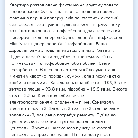
Квартира розташована фактично на другому поверсі
двоповерхової будівлі (під нею повноцінний цоколь -
фактично перший поверх), вхід до квартири окремий
безпосередньо з вулиці. Будівля з каміння ракушняку,
зовні потинькована та пофарбована, дах перекритий
шифером. Вхідні двері до будівлі дерев’яні пофарбовані.
Міжкімнатні двері дерев’яні пофарбовані. Вікна –
дерев’яні рами з подвійним заскленням з ґратами.
Підлога дерев’яна та оздоблена лінолеумом. Стіни
потиньковані та пофарбовані або побілені. Стеля
пофарбована. Відповідно до технічної документації
кімнати у квартирі прохідні, суміжні, але з можливістю
зробити окремими. Загальна площа об'єкта – 109,3 кв.м:
житлова площа – 93,8 кв.м, підсобна – 15,5 кв.м. Висота
стелі – 3,2 м. Квартира забезпечена
електропостачанням, опалення – пічне. Санвузол у
квартирі відсутній. Загальний технічний стан загалом
задовільний, але дещо потребує ремонту. Під’їзд до
будівлі асфальтований. Будівля розташована в
центральній частині населеного пункту на фасаді
центральної, прохідної вулиці. В пішій доступності