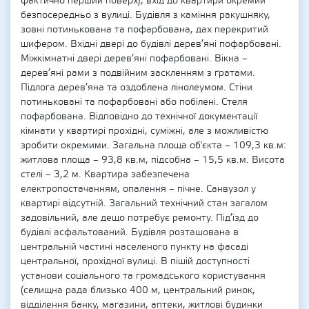
фактично перший поверх), вхід до квартири окремий
безпосередньо з вулиці. Будівля з каміння ракушняку,
зовні потинькована та пофарбована, дах перекритий
шифером. Вхідні двері до будівлі дерев’яні пофарбовані.
Міжкімнатні двері дерев’яні пофарбовані. Вікна –
дерев’яні рами з подвійним заскленням з ґратами.
Підлога дерев’яна та оздоблена лінолеумом. Стіни
потиньковані та пофарбовані або побілені. Стеля
пофарбована. Відповідно до технічної документації
кімнати у квартирі прохідні, суміжні, але з можливістю
зробити окремими. Загальна площа об'єкта – 109,3 кв.м:
житлова площа – 93,8 кв.м, підсобна – 15,5 кв.м. Висота
стелі – 3,2 м. Квартира забезпечена
електропостачанням, опалення – пічне. Санвузол у
квартирі відсутній. Загальний технічний стан загалом
задовільний, але дещо потребує ремонту. Під’їзд до
будівлі асфальтований. Будівля розташована в
центральній частині населеного пункту на фасаді
центральної, прохідної вулиці. В пішій доступності
установи соціального та громадського користування
(селищна рада близько 400 м, центральний ринок,
відділення банку, магазини, аптеки, житлові будинки