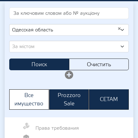
×
Одесская область
За містом
Поиск
Очистить
Prozzoro
Все
СЕТАМ
Sale
имущество
Права требования