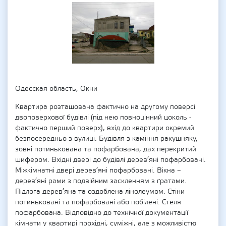
Одесская область, Окни
Квартира розташована фактично на другому поверсі
двоповерхової будівлі (під нею повноцінний цоколь -
фактично перший поверх), вхід до квартири окремий
безпосередньо з вулиці. Будівля з каміння ракушняку,
зовні потинькована та пофарбована, дах перекритий
шифером. Вхідні двері до будівлі дерев’яні пофарбовані.
Міжкімнатні двері дерев’яні пофарбовані. Вікна –
дерев’яні рами з подвійним заскленням з ґратами.
Підлога дерев’яна та оздоблена лінолеумом. Стіни
потиньковані та пофарбовані або побілені. Стеля
пофарбована. Відповідно до технічної документації
кімнати у квартирі прохідні, суміжні, але з можливістю