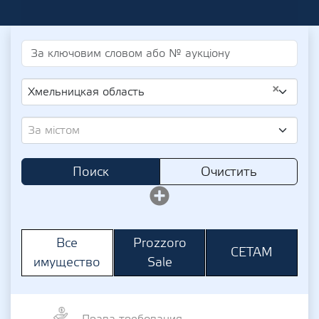
×
Хмельницкая область
За містом
Поиск
Очистить
Prozzoro
Все
СЕТАМ
Sale
имущество
Права требования