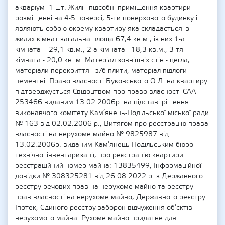
акваріум–1 шт. Жилі і підсобні приміщення квартири
розміщенні на 4-5 поверсі, 5-ти поверхового будинку і
являють собою окрему квартиру яка складається із
жилих кімнат загальна площа 67,4 кв.м , із них 1-а
кімната – 29,1 кв.м., 2-а кімната - 18,3 кв.м., 3-тя
кімната - 20,0 кв. м. Матеріал зовнішніх стін - цегла,
матеріали перекриття - з/б плити, матеріал підлоги –
цементні. Право власності Буковського О.Л. на квартиру
підтверджується Свідоцтвом про право власності САА
253466 виданим 13.02.2006р. на підставі рішення
виконавчого комітету Кам’янець-Подільської міської ради
№ 163 від 02.02.2006 р., Витягом про реєстрацію права
власності на нерухоме майно № 9825987 від
13.02.2006р. виданим Кам’янець-Подільським бюро
технічної інвентаризації, про реєстрацію квартири
реєстраційний номер майна: 13835499, Інформаційної
довідки № 308325281 від 26.08.2022 р. з Державного
реєстру речових прав на нерухоме майно та реєстру
прав власності на нерухоме майно, Державного реєстру
Іпотек, Єдиного реєстру заборон відчуження об’єктів
нерухомого майна. Рухоме майно придатне для