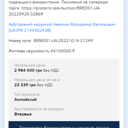
подальшого використання. Посилання на попередні
торги: https://prozorro.sale/auction/BRE001-UA-
20220920-32869
Арбітражний керуючий Аверкин Володимир Васильович
(UA-IPN 2144302438)
Номер лота
BRW001-UA-20221014-21249
Житлова нерухомість 04100000-9
Начальная цена
2 964 000 грн
без НДС
Начальная цена за кв.м
23 339 грн
без НДС
Тип аукциона
Английский
Выставляется на аукцион
Впервые