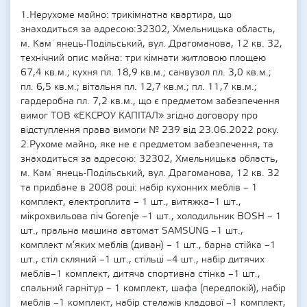
1.Нерухоме майно: трикімнатна квартира, що
знаходиться за адресою:32302, Хмельницька область,
м. Кам`янець-Подільський, вул. Драгоманова, 12 кв. 32,
технічний опис майна: три кімнати житловою площею
67,4 кв.м.; кухня пл. 18,9 кв.м.; санвузол пл. 3,0 кв.м.;
пл. 6,5 кв.м.; вітальня пл. 12,7 кв.м.; пл. 11,7 кв.м.;
гардеробна пл. 7,2 кв.м., що є предметом забезпечення
вимог ТОВ «ЕКСРОУ КАПІТАЛ» згідно договору про
відступлення права вимоги № 239 від 23.06.2022 року.
2.Рухоме майно, яке не є предметом забезпечення, та
знаходиться за адресою: 32302, Хмельницька область,
м. Кам`янець-Подільський, вул. Драгоманова, 12 кв. 32
та придбане в 2008 році: набір кухонних меблів – 1
комплект, електроплита – 1 шт., витяжка–1 шт.,
мікрохвильова піч Gorenje –1 шт., холодильник BOSH – 1
шт., пральна машина автомат SAMSUNG –1 шт.,
комплект м’яких меблів (диван) – 1 шт., барна стійка –1
шт., стіл скляний –1 шт., стільці –4 шт., набір дитячих
меблів–1 комплект, дитяча спортивна стінка –1 шт.,
спальний гарнітур – 1 комплект, шафа (передпокій), набір
меблів –1 комплект, набір стелажів кладової –1 комплект,