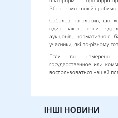
платформі "Прозорро.П
Зберігаємо спокій і робимо с
Соболев наголосив, що хо
один закон, вони відрі
аукціонів, нормативною б
учасники, які по-різному го
Если вы намерены п
государственное или ком
воспользоваться нашей п
ІНШІ НОВИНИ