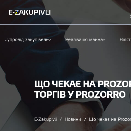
Супровід закупівель
Реалізація майна
Відс
ЩО ЧЕКАЄ НА PROZO
ТОРГІВ У PROZORRO
E-Zakupivli
Новини
Що чекає на Prozor