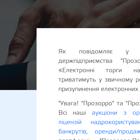
Як повідомляє у с
держпідприємства "Проз
«Електронні торги на
триватимуть у звичному р
призупинення електронних а
"Увага! "Прозорро" та "Про
Всі наші
аукціони з оре
ліцензій надрокористува
банкрутів, оренди/прода