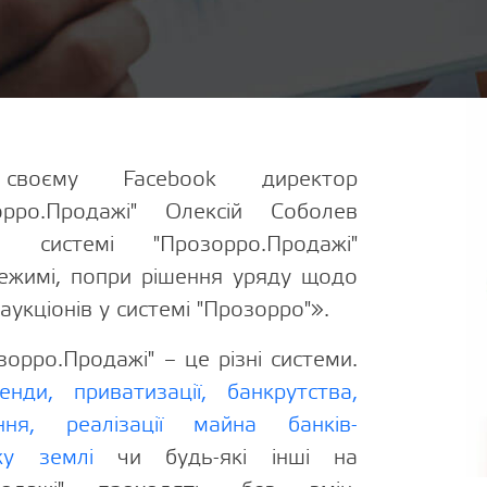
воєму Facebook директор
орро.Продажі" Олексій Соболев
 системі "Прозорро.Продажі"
ежимі, попри рішення уряду щодо
укціонів у системі "Прозорро"».
зорро.Продажі" – це різні системи.
нди, приватизації, банкрутства,
ння, реалізації майна банків-
жу землі
чи будь-які інші на