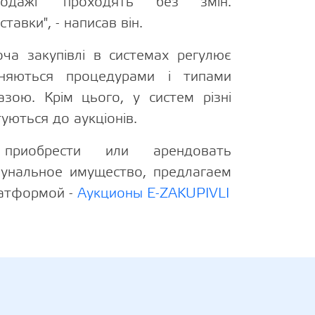
родажі" проходять без змін.
тавки", - написав він.
ча закупівлі в системах регулює
зняються процедурами і типами
азою. Крім цього, у систем різні
туються до аукціонів.
риобрести или арендовать
мунальное имущество, предлагаем
латформой -
Аукционы E-ZAKUPIVLI