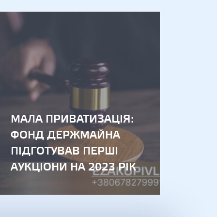
тування виставив на аукціон колишній офіс ексСбербанку 
Укргазбанк вистави
МАЛА ПРИВАТИЗАЦІЯ:
ФОНД ДЕРЖМАЙНА
ПІДГОТУВАВ ПЕРШІ
АУКЦІОНИ НА 2023 РІК