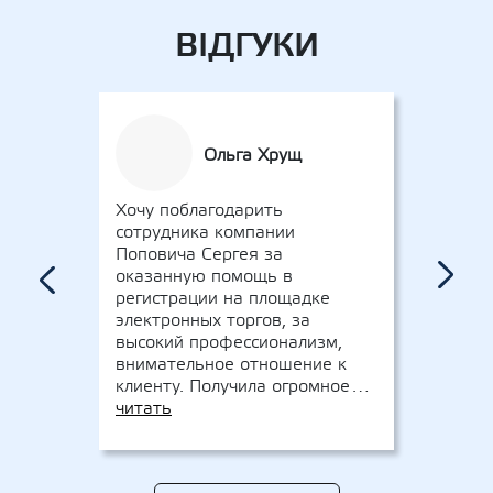
ВІДГУКИ
Ольга Хрущ
Хочу поблагодарить
Быстр
сотрудника компании
выпол
Поповича Сергея за
Подго
›
оказанную помощь в
докум
‹
регистрации на площадке
тенде
электронных торгов, за
понад
высокий профессионализм,
специ
внимательное отношение к
готов
клиенту. Получила огромное…
.Ост
читать
читат