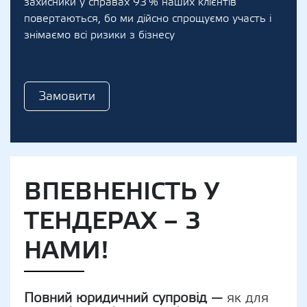
захисники у справах 93 % наших клієнтів
повертаються, бо ми дійсно спрощуємо участь і
знімаємо всі ризики з бізнесу
Замовити
ВПЕВНЕНІСТЬ У
ТЕНДЕРАХ – З
НАМИ!
Повний юридичний супровід —
як для