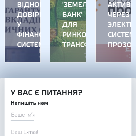
ВІДНОВЛЕННЯ
'ЗЕМЕЛЬНИЙ
АКТИВ
ДОВІРИ
БАНК'
ЧЕРЕЗ
У
ДЛЯ
ЭЛЕКТР
ФІНАНСОВУ
РИНКОВОЇ
СИСТЕМ
СИСТЕМУ
ТРАНСФОРМАЦІЇ
ПРОЗОР
У ВАС Є ПИТАННЯ?
Напишіть нам