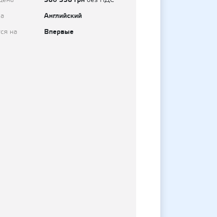
цена
без НДС
Английский
на
Впервые
ся на