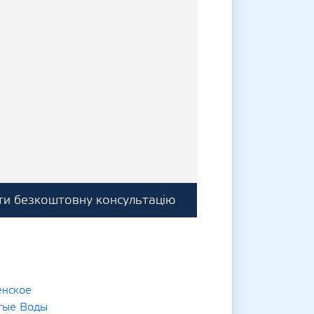
и безкоштовну консультацію
енское
тые Воды