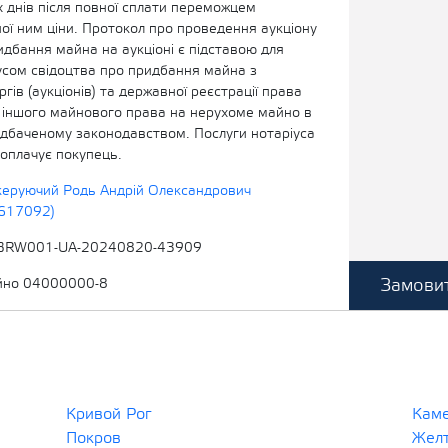
 днів після повної сплати переможцем
ої ним ціни. Протокол про проведення аукціону
идбання майна на аукціоні є підставою для
усом свідоцтва про придбання майна з
гів (аукціонів) та державної реєстрації права
о іншого майнового права на нерухоме майно в
едбаченому законодавством. Послуги нотаріуса
 оплачує покупець.
керуючий Родь Андрій Олександрович
2617092)
BRW001-UA-20240820-43909
Замовит
йно 04000000-8
Кривой Рог
Кам
Покров
Жел