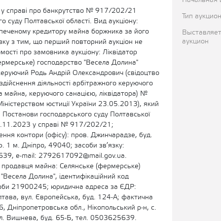
Начальная 
у справі про банкрутство № 917/202/21
Тип аукцио
о суду Полтавської області. Вид аукціону:
печеному кредитору майна боржника за його
Выставляет
аукцион
зку з тим, що перший повторний аукціон не
омості про замовника аукціону: Ліквідатор
ермерське) господарство "Весела Долина"
керуючий Родь Андрій Олександрович (свідоцтво
здійснення діяльності арбітражного керуючого
 майна, керуючого санацією, ліквідатора) №
іністерством юстиції України 23.05.2013), який
ві Постанови господарського суду Полтавської
07.11.2023 у справі № 917/202/21;
ння контори (офісу): пров. Джинчарадзе, буд.
ф. 1 м. Дніпро, 49040; засоби зв’язку:
9, e-mail: 2792617092@mail.gov.ua.
о продавця майна: Селянське (фермерське)
"Весела Долина", ідентифікаційний код
оби 21900245; юридична адреса за ЄДР:
тава, вул. Європейська, буд. 124-А; фактична
, Дніпропетровська обл., Нікопольський р-н, с.
л. Вишнева, буд. 65-Б, тел. 0503625639.