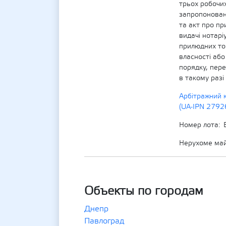
трьох робочих
запропонован
та акт про пр
видачі нотарі
прилюдних тор
власності аб
порядку, пер
в такому разі
Арбітражний 
(UA-IPN 279
Номер лота
Нерухоме ма
Объекты по городам
Днепр
Павлоград