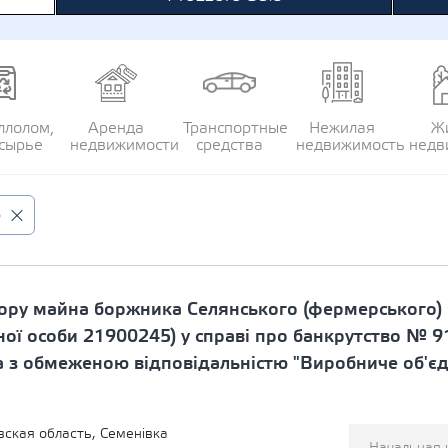
ллолом,
Аренда
Транспортные
Нежилая
Ж
сырье
недвижимости
средства
недвижимость
недв
о
ру майна боржника Селянського (фермерського) 
ої особи 21900245) у справі про банкрутство № 
 з обмеженою відповідальністю "Виробниче об'єдн
ская область, Семенівка