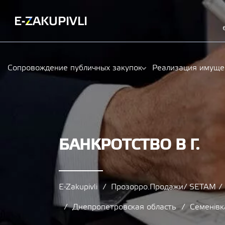
Сопровождение публичных закупок
Реализация имуще
БАНКРОТСТВО В Г.
E-Zakupivli
Прозорро.Продажи/ SETAM 
Днепропетровская область
Семенівк