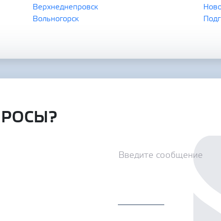
Верхнеднепровск
Ново
Вольногорск
Подг
ПРОСЫ?