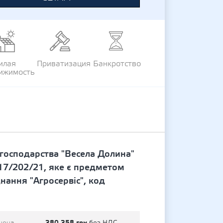
илая
Приватизация
Банкротство
ижимость
господарства "Весела Долина"
917/202/21, яке є предметом
ання "Агросервіс", код
380 358 грн