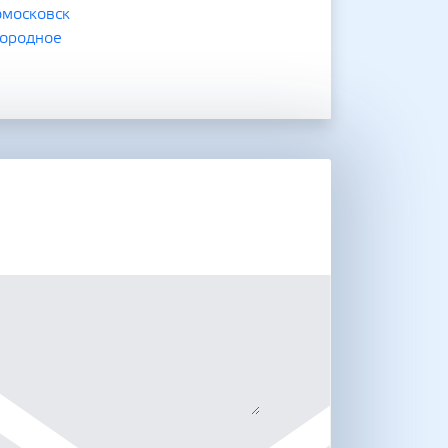
московск
ородное