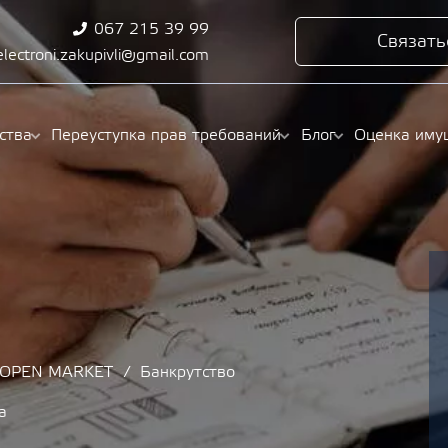
067 215 39 99
Связать
electroni.zakupivli@gmail.com
ства
Переуступка прав требований
Блог
Оценка иму
/ OPEN MARKET
Банкрутство
а