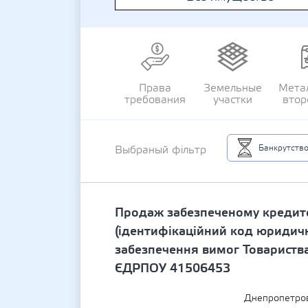
Права
Земельные
Мета
требования
участки
втор
Банкрутств
Выбраный фільтр
Продаж забезпеченому кредито
(ідентифікаційний код юридичн
забезпечення вимог Товариства
ЄДРПОУ 41506453
Днепропетров