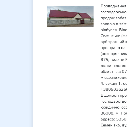
Провадження 
господарськог
продаж забез
заявою в зв'я
відбувся. Від
Селянське (ф
арбітражний 
про право на 
(розпорядника
875, видане М
діє на підста
області від 
місцезнаходже
4, секція 1, о
+38050362563
Відомості пр
господарство 
юридичної ос
36008, м. Пол
адреса: 53506
Семенівка, ву