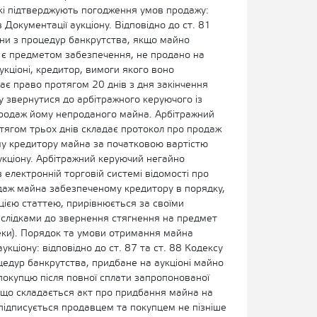
кі підтверджують погодження умов продажу:
 Документації аукціону. Відповідно до ст. 81
їни з процедур банкрутства, якщо майно
 є предметом забезпечення, не продано на
кціоні, кредитор, вимоги якого воно
ає право протягом 20 днів з дня закінчення
у звернутися до арбітражного керуючого із
родаж йому непроданого майна. Арбітражний
тягом трьох днів складає протокол про продаж
у кредитору майна за початковою вартістю
укціону. Арбітражний керуючий негайно
електронній торговій системі відомості про
даж майна забезпеченому кредитору в порядку,
цією статтею, прирівнюється за своїми
слідками до звернення стягнення на предмет
теки). Порядок та умови отримання майна
кціону: відповідно до ст. 87 та ст. 88 Кодексу
цедур банкрутства, придбане на аукціоні майно
покупцю після повної сплати запропонованої
о що складається акт про придбання майна на
й підписується продавцем та покупцем не пізніше