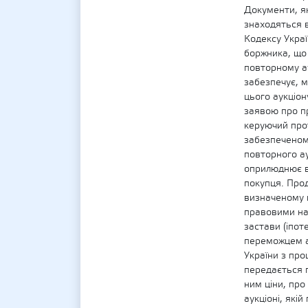
Документи, я
знаходяться в
Кодексу Укра
боржника, що
повторному ау
забезпечує, м
цього аукціон
заявою про п
керуючий про
забезпеченом
повторного а
оприлюднює в 
покупця. Про
визначеному 
правовими на
застави (іпо
переможцем ау
України з про
передається 
ним ціни, пр
аукціоні, які