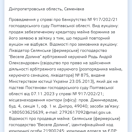
Дніпропетровська область, Семенівка
Провадження у справі про банкрутство № 917/202/21
господарського суду Полтавської області. Вид аукціону:
продаж забезпеченому кредитору майна боржника за
його заявою в зв'язку з тим, що перший повторний
аукціон не відбувся. Відомості про замовника аукціону:
Ліквідатор Селянське (фермерське) господарство
"Весела Долина" арбітражний керуючий Родь Андрій
Олександрович (свідоцтво про право на здійснення
діяльності арбітражного керуючого (розпорядника майна,
керуючого санацією, ліквідатора) № 875, видане
Міністерством юстиції України 23.05.2013), який діє на
підставі Постанови господарського суду Полтавської
області від 07.11.2023 у справі № 917/202/21;
місцезнаходження контори (офісу): пров. Джинчарадзе,
буд. 4, секція 1, оф. 1 м. Дніпро, 49040; засоби зв’язку:
+380503625639, e-mail: 2792617092@mail.gov.ua.
Відомості про продавця майна: Селянське (фермерське)
господарство "Весела Долина", ідентифікаційний код
юридичної особи 21900245; юридична адреса за ЄДР: