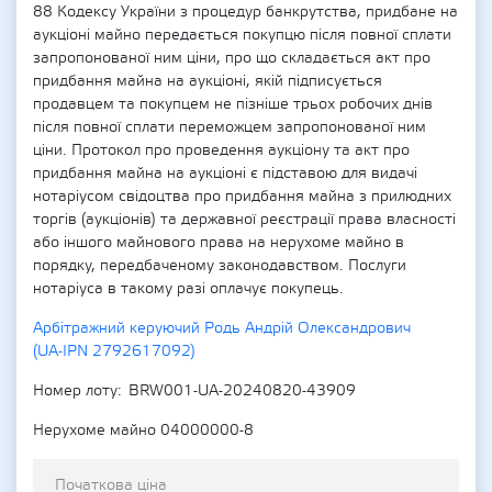
88 Кодексу України з процедур банкрутства, придбане на
аукціоні майно передається покупцю після повної сплати
запропонованої ним ціни, про що складається акт про
придбання майна на аукціоні, якій підписується
продавцем та покупцем не пізніше трьох робочих днів
після повної сплати переможцем запропонованої ним
ціни. Протокол про проведення аукціону та акт про
придбання майна на аукціоні є підставою для видачі
нотаріусом свідоцтва про придбання майна з прилюдних
торгів (аукціонів) та державної реєстрації права власності
або іншого майнового права на нерухоме майно в
порядку, передбаченому законодавством. Послуги
нотаріуса в такому разі оплачує покупець.
Арбітражний керуючий Родь Андрій Олександрович
(UA-IPN 2792617092)
Номер лоту
BRW001-UA-20240820-43909
Нерухоме майно 04000000-8
Початкова ціна