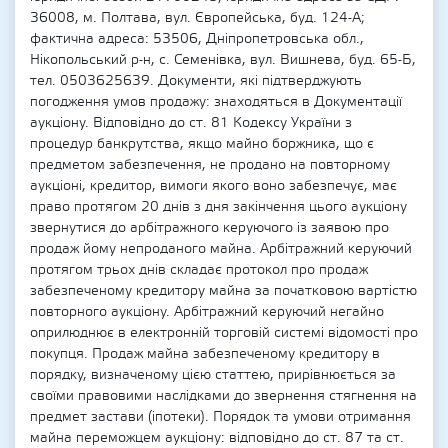
36008, м. Полтава, вул. Європейська, буд. 124-А;
фактична адреса: 53506, Дніпропетровська обл.,
Нікопольський р-н, с. Семенівка, вул. Вишнева, буд. 65-Б,
тел. 0503625639. Документи, які підтверджують
погодження умов продажу: знаходяться в Документації
аукціону. Відповідно до ст. 81 Кодексу України з
процедур банкрутства, якщо майно боржника, що є
предметом забезпечення, не продано на повторному
аукціоні, кредитор, вимоги якого воно забезпечує, має
право протягом 20 днів з дня закінчення цього аукціону
звернутися до арбітражного керуючого із заявою про
продаж йому непроданого майна. Арбітражний керуючий
протягом трьох днів складає протокол про продаж
забезпеченому кредитору майна за початковою вартістю
повторного аукціону. Арбітражний керуючий негайно
оприлюднює в електронній торговій системі відомості про
покупця. Продаж майна забезпеченому кредитору в
порядку, визначеному цією статтею, прирівнюється за
своїми правовими наслідками до звернення стягнення на
предмет застави (іпотеки). Порядок та умови отримання
майна переможцем аукціону: відповідно до ст. 87 та ст.