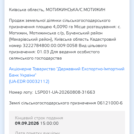
Київська область, МОТИЖИНСЬКА/С.МОТИЖИН
Продаж земельної ділянки сільськогосподарського
призначення площею 4,0090 га Місце розташування: с.
Мотижин, Мотижинська с/р, Бучанський район
(Макарівський район), Київська область Кадастровий
номер 3222784800:00:009:0058 Вид цільового
призначення: 01.03 Для ведення особистого
селянського господарства
Акціонерне Товариство "Державний Експортно-Імпортний
Банк України"
(UA-EDR 00032112)
Номер лоту
LSP001-UA-20260808-31663
Землі сільськогосподарського призначення 06121000-6
Кінцевий строк подання
09.09.2026
15:00:00
Дата початку аукціону