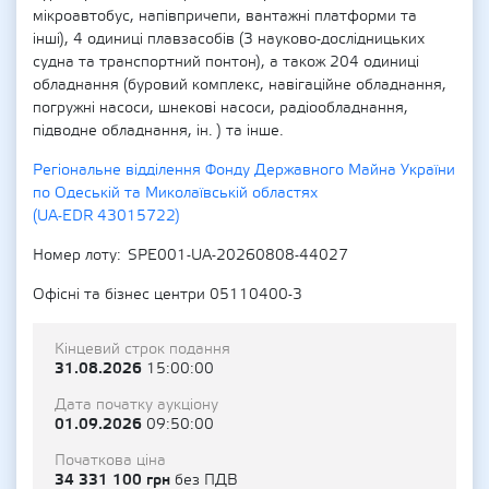
мікроавтобус, напівпричепи, вантажні платформи та
інші), 4 одиниці плавзасобів (3 науково-дослідницьких
судна та транспортний понтон), а також 204 одиниці
обладнання (буровий комплекс, навігаційне обладнання,
погружні насоси, шнекові насоси, радіообладнання,
підводне обладнання, ін. ) та інше.
Регіональне відділення Фонду Державного Майна України
по Одеській та Миколаївській областях
(UA-EDR 43015722)
Номер лоту
SPE001-UA-20260808-44027
Офісні та бізнес центри 05110400-3
Кінцевий строк подання
31.08.2026
15:00:00
Дата початку аукціону
01.09.2026
09:50:00
Початкова ціна
34 331 100 грн
без ПДВ