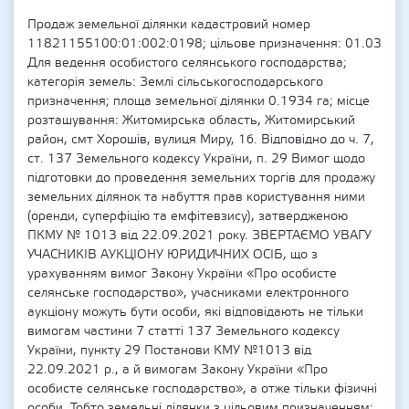
Продаж земельної ділянки кадастровий номер
11821155100:01:002:0198; цільове призначення: 01.03
Для ведення особистого селянського господарства;
категорія земель: Землі сільськогосподарського
призначення; площа земельної ділянки 0.1934 га; місце
розташування: Житомирська область, Житомирський
район, смт Хорошів, вулиця Миру, 1б. Відповідно до ч. 7,
ст. 137 Земельного кодексу України, п. 29 Вимог щодо
підготовки до проведення земельних торгів для продажу
земельних ділянок та набуття прав користування ними
(оренди, суперфіцію та емфітевзису), затвердженою
ПКМУ № 1013 від 22.09.2021 року. ЗВЕРТАЄМО УВАГУ
УЧАСНИКІВ АУКЦІОНУ ЮРИДИЧНИХ ОСІБ, що з
урахуванням вимог Закону України «Про особисте
селянське господарство», учасниками електронного
аукціону можуть бути особи, які відповідають не тільки
вимогам частини 7 статті 137 Земельного кодексу
України, пункту 29 Постанови КМУ №1013 від
22.09.2021 р., а й вимогам Закону України «Про
особисте селянське господарство», а отже тільки фізичні
особи. Тобто земельні ділянки з цільовим призначенням: