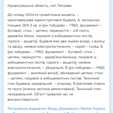
Кіровоградська область, смт.Петрове
До складу Об’єкта приватизації входять: –
одноповерхова адміністративна будівля, А, загальною
площею 269,3 кв. м (рік побудови – 1960; фундамент –
бутовий; стіни – цегляні; перекриття – з/б плити;
дерев’яні балки; покрівля із азбоцементних листів;
підлога – дощата). Будівля має два окремі входи, з вулиці
та двору; наявне електропостачання; – сарай – склад, Б
(рік побудови – 1960; фундамент – бутовий; стіни –
цегляні; перекриття – дерев’яно-балочне; покрівля із
азбоцементних листів; підлога – дощата); наявне
електропостачання; – убиральня, В (рік побудови – 1960;
фундамент – земляний вигріб, обкладений цеглою; стіни
– цегляні, покрівля із азбоцементних листів). Технічний
стан будівель задовільний. – огорожа, N (металеві стовпи
та прути (значна частина демонтована). Технічний стан
незадовільний. Об’єкт тривалий час не
використовується.
Регіональне відділення Фонду Державного Майна України