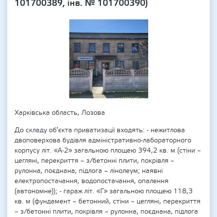
101700389, інв. № 101700390)
Харківська область, Лозова
До складу об’єкта приватизації входять: - нежитлова
двоповерхова будівля адміністративно-лабораторного
корпусу літ. «А-2» загальною площею 394,2 кв. м (стіни –
цегляні, перекриття – з/бетонні плити, покрівля –
рулонна, поєднана, підлога – лінолеум; наявні
електропостачання, водопостачання, опалення
(автономне)); - гараж літ. «Г» загальною площею 118,3
кв. м (фундамент – бетонний, стіни – цегляні, перекриття
– з/бетонні плити, покрівля – рулонна, поєднана, підлога