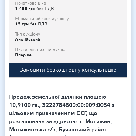
Початкова ціна
1 488 грн
без ПДВ
Мінімальний крок аукціону
15 грн
без ПДВ
Тип аукціону
Англійський
Виставляється на аукціон
Вперше
Замовити безкоштовну консультацію
Продаж земельної ділянки площею
10,9100 га., 3222784800:00:009:0054 з
цільовим призначенням ОСГ, що
розташована за адресою: с. Мотижин,
Мотижинська с/р, Бучанський район