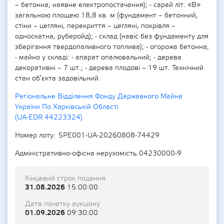
– бетонна; наявне електропостачання); - сарай літ. «В»
загальною площею 18,8 кв. м (фундамент – бетонний,
стіни – цегляні, перекриття – цегляні, покрівля –
односкатна, руберойд); - склад (навіс без фундаменту для
зберігання твердопаливного топлива); - огорожа бетонна;
- майно у складі: - апарат опалювальний; - дерева
декоративні – 7 шт.; - дерева плодові – 19 шт. Технічний
стан об’єкта задовільний.
Регіональне Відділення Фонду Державного Майна
України По Харківській Області
(UA-EDR 44223324)
Номер лоту
SPE001-UA-20260808-74429
Адміністративно-офісна нерухомість 04230000-9
Кінцевий строк подання
31.08.2026
15:00:00
Дата початку аукціону
01.09.2026
09:30:00